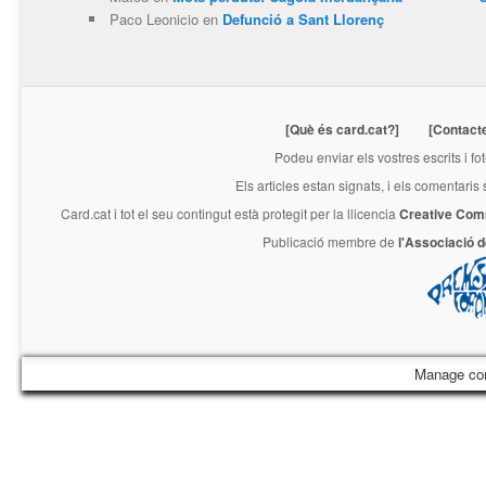
Paco Leonicio
en
Defunció a Sant Llorenç
[Què és card.cat?]
[Contact
Podeu enviar els vostres escrits i fo
Els articles estan signats, i els comentaris
Card.cat
i tot el seu contingut està protegit per la llicencia
Creative Com
Publicació membre de
l'Associació 
Manage co