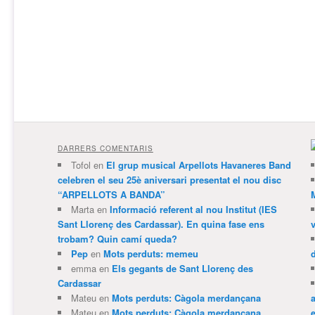
DARRERS COMENTARIS
Tofol
en
El grup musical Arpellots Havaneres Band
celebren el seu 25è aniversari presentat el nou disc
“ARPELLOTS A BANDA”
Marta
en
Informació referent al nou Institut (IES
Sant Llorenç des Cardassar). En quina fase ens
trobam? Quin camí queda?
Pep
en
Mots perduts: memeu
emma
en
Els gegants de Sant Llorenç des
Cardassar
Mateu
en
Mots perduts: Càgola merdançana
Mateu
en
Mots perduts: Càgola merdançana
e