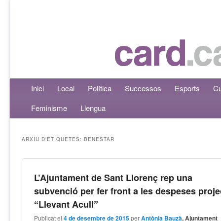
Menú principal
Inici
Aneu al contingut principal
Aneu al contingut secundari
Local
Política
Successos
Esports
Cu
Feminisme
Llengua
ARXIU D'ETIQUETES:
BENESTAR
L’Ajuntament de Sant Llorenç rep una
subvenció per fer front a les despeses proje
“Llevant Acull”
Publicat el
4 de desembre de 2015
per
Antònia Bauzà
, Ajuntament