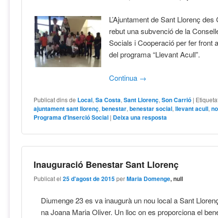
L’Ajuntament de Sant Llorenç des
rebut una subvenció de la Consell
Socials i Cooperació per fer front
del programa “Llevant Acull”.
Continua
→
Publicat dins de
Local
,
Sa Costa
,
Sant Llorenç
,
Son Carrió
|
Etiqueta
ajuntament sant llorenç
,
benestar
,
benestar social
,
llevant acull
,
no
Programa d'Inserció Social
|
Deixa una resposta
Inauguració Benestar Sant Llorenç
Publicat el
25 d'agost de 2015
per
Maria Domenge
, null
Diumenge 23 es va inaugurà un nou local a Sant Llorenç
na Joana Maria Oliver. Un lloc on es proporciona el bene