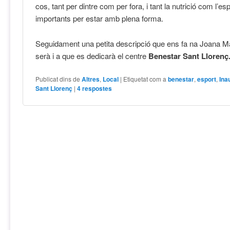
cos, tant per dintre com per fora, i tant la nutrició com l’es
importants per estar amb plena forma.
Seguidament una petita descripció que ens fa na Joana Ma
serà i a que es dedicarà el centre
Benestar Sant Llorenç
Publicat dins de
Altres
,
Local
|
Etiquetat com a
benestar
,
esport
,
Ina
Sant Llorenç
|
4
respostes