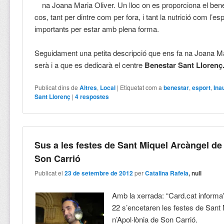
na Joana Maria Oliver. Un lloc on es proporciona el bene
cos, tant per dintre com per fora, i tant la nutrició com l’es
importants per estar amb plena forma.
Seguidament una petita descripció que ens fa na Joana Ma
serà i a que es dedicarà el centre
Benestar Sant Llorenç
Publicat dins de
Altres
,
Local
|
Etiquetat com a
benestar
,
esport
,
Ina
Sant Llorenç
|
4
respostes
Sus a les festes de Sant Miquel Arcàngel de
Son Carrió
Publicat el
23 de setembre de 2012
per
Catalina Rafela
, null
Amb la xerrada: “Card.cat informa”
22 s’encetaren les festes de Sant
n’Apol·lònia de Son Carrió.