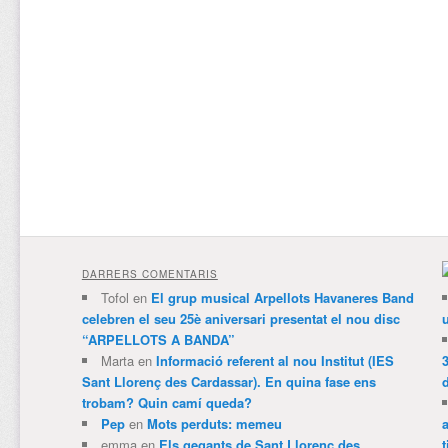
DARRERS COMENTARIS
Tofol
en
El grup musical Arpellots Havaneres Band
celebren el seu 25è aniversari presentat el nou disc
“ARPELLOTS A BANDA”
Marta
en
Informació referent al nou Institut (IES
3
Sant Llorenç des Cardassar). En quina fase ens
trobam? Quin camí queda?
Pep
en
Mots perduts: memeu
emma
en
Els gegants de Sant Llorenç des
t