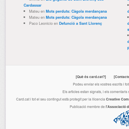
Cardassar
Mateu
en
Mots perduts: Càgola merdançana
Mateu
en
Mots perduts: Càgola merdançana
Paco Leonicio
en
Defunció a Sant Llorenç
p
[Què és card.cat?]
[Contact
Podeu enviar els vostres escrits i fo
Els articles estan signats, i els comentaris
Card.cat
i tot el seu contingut està protegit per la llicencia
Creative Com
Publicació membre de
l'Associació 