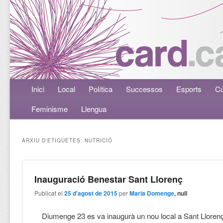
Menú principal
Inici
Aneu al contingut principal
Aneu al contingut secundari
Local
Política
Successos
Esports
Cu
Feminisme
Llengua
ARXIU D'ETIQUETES:
NUTRICIÓ
Inauguració Benestar Sant Llorenç
Publicat el
25 d'agost de 2015
per
Maria Domenge
, null
Diumenge 23 es va inaugurà un nou local a Sant Llorenç