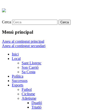
Cerca
Menú principal
Aneu al contingut principal
Aneu al contingut secundari
Inici
Local
Sant Llorenç
Son Carrió
Sa Costa
Política
Successos
Esports
Futbol
Ciclisme
Atletisme
Duatló
Triatló