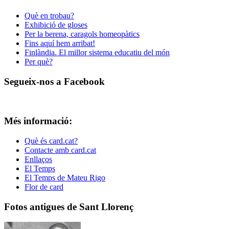
Què en trobau?
Exhibició de gloses
Per la berena, caragols homeopàtics
Fins aquí hem arribat!
Finlàndia. El millor sistema educatiu del món
Per què?
Segueix-nos a Facebook
Més informació:
Què és card.cat?
Contacte amb card.cat
Enllaços
El Temps
El Temps de Mateu Rigo
Flor de card
Fotos antigues de Sant Llorenç