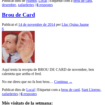
Publicat dins de
Humor
,
Local
|
Etiquetat com a
brou de card
,
desembre
,
xafarderies
|
6
respostes
Brou de Card
Publicat el
14 de novembre de 2014
per
Lluc Quina Jaume
6
Aquí teniu la recepta de BROU DE CARD de novembre, ben
calenteta que arriba el fred.
No me direu que no fa bon brou…
Continua
→
Publicat dins de
Local
|
Etiquetat com a
brou de card
,
Sant Llorenç
,
xafarderies
|
6
respostes
Més visitats de la setmana: