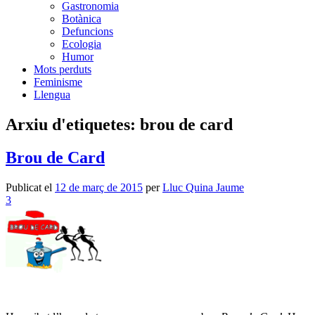
Gastronomia
Botànica
Defuncions
Ecologia
Humor
Mots perduts
Feminisme
Llengua
Arxiu d'etiquetes:
brou de card
Brou de Card
Publicat el
12 de març de 2015
per
Lluc Quina Jaume
3