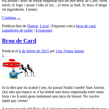
Ha arribat l’hora de tornar empassar-nos un bon
Brou de Card
. Hem
encès el fogó i posat l’olla al foc…el brou ja bull, és hora d’afegir
els ingredients. I tenim:
Continua
→
Publicat dins de
Humor
,
Local
|
Etiquetat com a
brou de card
,
xafarderies de poble
|
3
respostes
Brou de Card
Publicat el
6 de febrer de 2015
per
Lluc Quina Jaume
1
Ja fa dies que ha acabat l’any, ha passat Nadal i també Sant Antoni.
Qui més qui manco se n’ha enduit una bona empatxada entre tanta
festa i no li anirà gens malament una mica de brouet. No xucleu
ràpid que crema!
Aquesta recepta del Brou de Card porta un barreja d’ingredients que