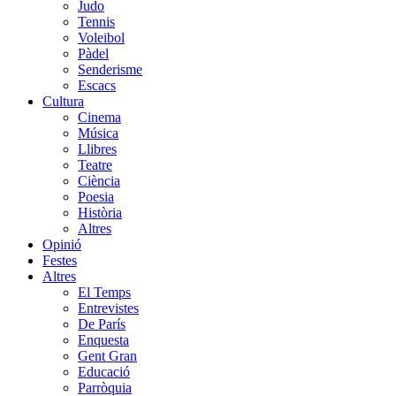
Judo
Tennis
Voleibol
Pàdel
Senderisme
Escacs
Cultura
Cinema
Música
Llibres
Teatre
Ciència
Poesia
Història
Altres
Opinió
Festes
Altres
El Temps
Entrevistes
De París
Enquesta
Gent Gran
Educació
Parròquia