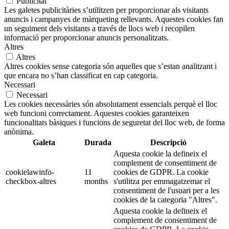
Publicitat
Les galetes publicitàries s’utilitzen per proporcionar als visitants
anuncis i campanyes de màrqueting rellevants. Aquestes cookies fan
un seguiment dels visitants a través de llocs web i recopilen
informació per proporcionar anuncis personalitzats.
Altres
Altres
Altres cookies sense categoria són aquelles que s’estan analitzant i
que encara no s’han classificat en cap categoria.
Necessari
Necessari
Les cookies necessàries són absolutament essencials perquè el lloc
web funcioni correctament. Aquestes cookies garanteixen
funcionalitats bàsiques i funcions de seguretat del lloc web, de forma
anònima.
Galeta
Durada
Descripció
Aquesta cookie la defineix el
complement de consentiment de
cookielawinfo-
11
cookies de GDPR. La cookie
checkbox-altres
months
s'utilitza per emmagatzemar el
consentiment de l'usuari per a les
cookies de la categoria "Altres".
Aquesta cookie la defineix el
complement de consentiment de