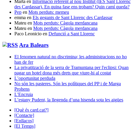
Marta
en
Informació referent al nou Institut (IES Sant Llorenç
des Cardassar). En quina fase ens trobam? Quin camí queda?
Pep
en
Mots perduts: memeu
emma
en
Els gegants de Sant Llorenç des Cardassar
Mateu
en
Mots perduts: Càgola merdançana
Mateu
en
Mots perduts: Càgola merdançana
Paco Leonicio
en
Defunció a Sant Llorenç
Ara Balears
El fenomen natural no discrimina; les administracions no ho
han de fer
La privatització de la serra de Tramuntana per l'eclipsi: Quan
pagar un hotel dona més drets que viure-hi al costat
L’oportunitat perduda
No són les pasteres. Són les polítiques del PP i de Marga
Prohens
L'Encruia
L’estany Pudent, la llegenda d’una hisenda sota les aigües
[Què és card.cat?]
[Contacte]
[Enllaços]
[El Temps]