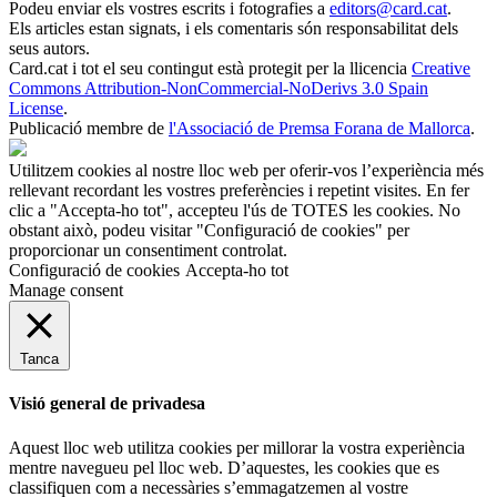
Podeu enviar els vostres escrits i fotografies a
editors@card.cat
.
Els articles estan signats, i els comentaris són responsabilitat dels
seus autors.
Card.cat
i tot el seu contingut està protegit per la llicencia
Creative
Commons Attribution-NonCommercial-NoDerivs 3.0 Spain
License
.
Publicació membre de
l'Associació de Premsa Forana de Mallorca
.
Utilitzem cookies al nostre lloc web per oferir-vos l’experiència més
rellevant recordant les vostres preferències i repetint visites. En fer
clic a "Accepta-ho tot", accepteu l'ús de TOTES les cookies. No
obstant això, podeu visitar "Configuració de cookies" per
proporcionar un consentiment controlat.
Configuració de cookies
Accepta-ho tot
Manage consent
Tanca
Visió general de privadesa
Aquest lloc web utilitza cookies per millorar la vostra experiència
mentre navegueu pel lloc web. D’aquestes, les cookies que es
classifiquen com a necessàries s’emmagatzemen al vostre