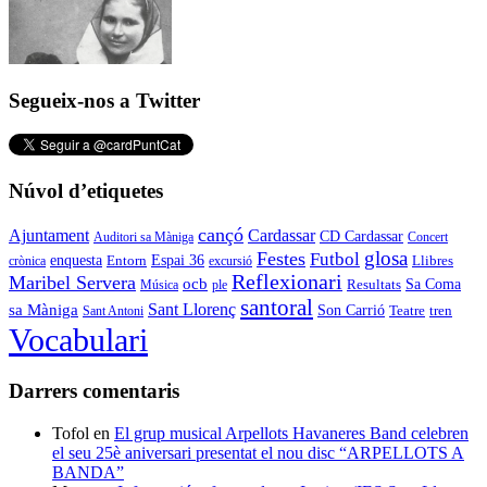
Segueix-nos a Twitter
Núvol d’etiquetes
cançó
Cardassar
Ajuntament
CD Cardassar
Auditori sa Màniga
Concert
glosa
Festes
Futbol
enquesta
Espai 36
Entorn
crònica
excursió
Llibres
Reflexionari
Maribel Servera
ocb
Sa Coma
Resultats
Música
ple
santoral
Sant Llorenç
sa Màniga
Son Carrió
Teatre
tren
Sant Antoni
Vocabulari
Darrers comentaris
Tofol
en
El grup musical Arpellots Havaneres Band celebren
el seu 25è aniversari presentat el nou disc “ARPELLOTS A
BANDA”