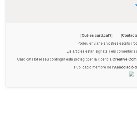
[Què és card.cat?]
[Contact
Podeu enviar els vostres escrits i fo
Els articles estan signats, i els comentaris
Card.cat
i tot el seu contingut està protegit per la llicencia
Creative Com
Publicació membre de
l'Associació 