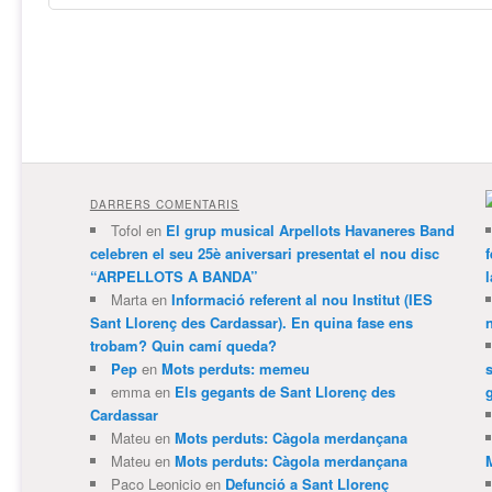
DARRERS COMENTARIS
Tofol
en
El grup musical Arpellots Havaneres Band
celebren el seu 25è aniversari presentat el nou disc
“ARPELLOTS A BANDA”
Marta
en
Informació referent al nou Institut (IES
Sant Llorenç des Cardassar). En quina fase ens
trobam? Quin camí queda?
Pep
en
Mots perduts: memeu
emma
en
Els gegants de Sant Llorenç des
Cardassar
Mateu
en
Mots perduts: Càgola merdançana
Mateu
en
Mots perduts: Càgola merdançana
Paco Leonicio
en
Defunció a Sant Llorenç