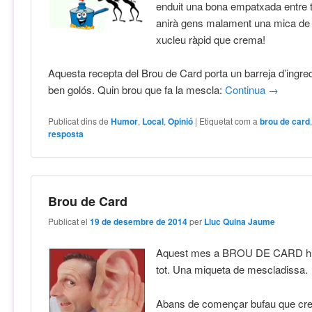
enduit una bona empatxada entre ta
anirà gens malament una mica de 
xucleu ràpid que crema!
Aquesta recepta del Brou de Card porta un barreja d’ingred
ben golós. Quin brou que fa la mescla:
Continua
→
Publicat dins de
Humor
,
Local
,
Opinió
|
Etiquetat com a
brou de card
resposta
Brou de Card
Publicat el
19 de desembre de 2014
per
Lluc Quina Jaume
Aquest mes a BROU DE CARD hi 
tot. Una miqueta de mescladissa.
Abans de començar bufau que c