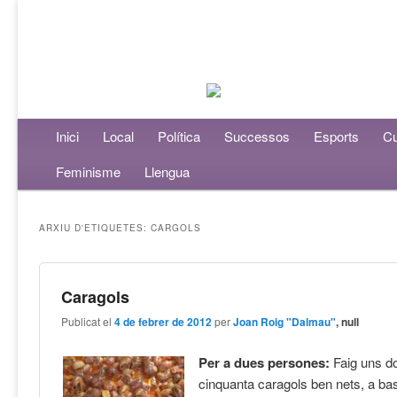
Menú principal
Inici
Aneu al contingut principal
Aneu al contingut secundari
Local
Política
Successos
Esports
Cu
Feminisme
Llengua
ARXIU D'ETIQUETES:
CARGOLS
Caragols
Publicat el
4 de febrer de 2012
per
Joan Roig "Dalmau"
, null
Per a dues persones:
Faig uns d
cinquanta caragols ben nets, a bas