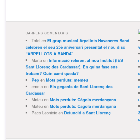
DARRERS COMENTARIS
Tofol
en
El grup musical Arpellots Havaneres Band
celebren el seu 25è aniversari presentat el nou disc
v
“ARPELLOTS A BANDA”
Marta
en
Informació referent al nou Institut (IES
Sant Llorenç des Cardassar). En quina fase ens
trobam? Quin camí queda?
Pep
en
Mots perduts: memeu
emma
en
Els gegants de Sant Llorenç des
Cardassar
Mateu
en
Mots perduts: Càgola merdançana
Mateu
en
Mots perduts: Càgola merdançana
Paco Leonicio
en
Defunció a Sant Llorenç
3