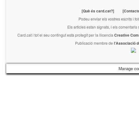
[Què és card.cat?]
[Contact
Podeu enviar els vostres escrits i fo
Els articles estan signats, i els comentaris
Card.cat
i tot el seu contingut està protegit per la llicencia
Creative Com
Publicació membre de
l'Associació 
Manage co