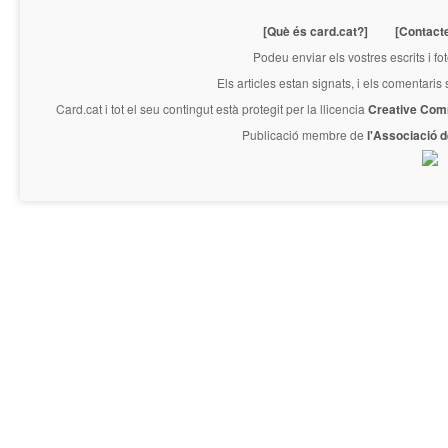
[Què és card.cat?]
[Contact
Podeu enviar els vostres escrits i fo
Els articles estan signats, i els comentaris
Card.cat
i tot el seu contingut està protegit per la llicencia
Creative Com
Publicació membre de
l'Associació 