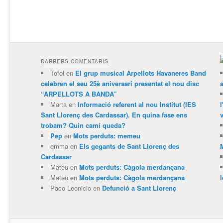
DARRERS COMENTARIS
Tofol
en
El grup musical Arpellots Havaneres Band
celebren el seu 25è aniversari presentat el nou disc
“ARPELLOTS A BANDA”
Marta
en
Informació referent al nou Institut (IES
Sant Llorenç des Cardassar). En quina fase ens
v
trobam? Quin camí queda?
Pep
en
Mots perduts: memeu
emma
en
Els gegants de Sant Llorenç des
Cardassar
Mateu
en
Mots perduts: Càgola merdançana
Mateu
en
Mots perduts: Càgola merdançana
Paco Leonicio
en
Defunció a Sant Llorenç