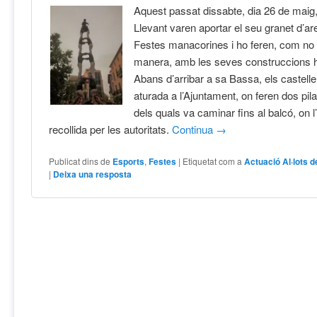
Aquest passat dissabte, dia 26 de maig, 
Llevant varen aportar el seu granet d’are
Festes manacorines i ho feren, com no p
manera, amb les seves construccions
Abans d’arribar a sa Bassa, els castelle
aturada a l’Ajuntament, on feren dos pil
dels quals va caminar fins al balcó, on 
recollida per les autoritats.
Continua
→
Publicat dins de
Esports
,
Festes
|
Etiquetat com a
Actuació Al·lots d
|
Deixa una resposta