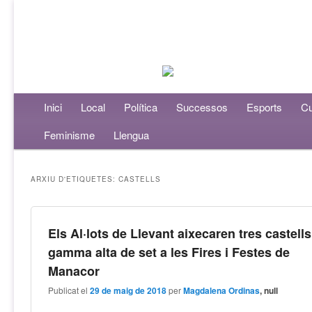
Menú principal
Inici
Aneu al contingut principal
Aneu al contingut secundari
Local
Política
Successos
Esports
Cu
Feminisme
Llengua
ARXIU D'ETIQUETES:
CASTELLS
Els Al·lots de Llevant aixecaren tres castell
gamma alta de set a les Fires i Festes de
Manacor
Publicat el
29 de maig de 2018
per
Magdalena Ordinas
, null