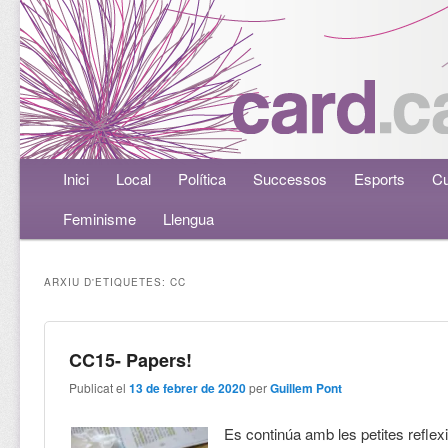
Menú principal
Inici
Aneu al contingut principal
Aneu al contingut secundari
Local
Política
Successos
Esports
Cu
Feminisme
Llengua
ARXIU D'ETIQUETES:
CC
CC15- Papers!
Publicat el
13 de febrer de 2020
per
Guillem Pont
Es continúa amb les petites reflex