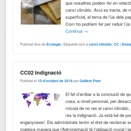
que nosaltres podem fer en relació 
canvi climàtic. Avui es tracta, de
superficial, el tema de l’ús dels pa
Com ho podriem fer per reduir l’ús
Continua
→
Publicat dins de
Ecologia
|
Etiquetat com a
canvi climàtic
,
CC
|
Deixa
CC02 Indignació
Publicat el
10 d'octubre de 2019
per
Guillem Pont
El fet d’arribar a la conclusió de q
cosa, a nivell personal, per desac
micoia de no res el canvi climàtic
res la indignació. Ja està bé de p
enganyoses!. Els administrats tenim el dret de reclamar se
mateixa manera que l’Administració té l’obligació moral i l