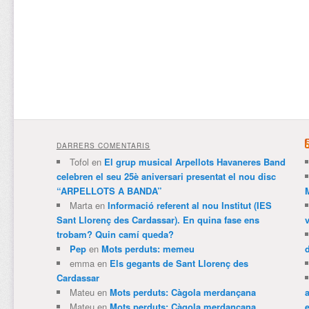
DARRERS COMENTARIS
Tofol
en
El grup musical Arpellots Havaneres Band
celebren el seu 25è aniversari presentat el nou disc
“ARPELLOTS A BANDA”
Marta
en
Informació referent al nou Institut (IES
Sant Llorenç des Cardassar). En quina fase ens
trobam? Quin camí queda?
Pep
en
Mots perduts: memeu
emma
en
Els gegants de Sant Llorenç des
Cardassar
Mateu
en
Mots perduts: Càgola merdançana
Mateu
en
Mots perduts: Càgola merdançana
e