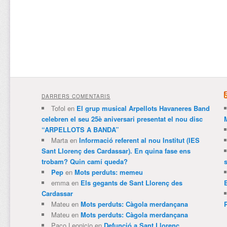
DARRERS COMENTARIS
Tofol
en
El grup musical Arpellots Havaneres Band
celebren el seu 25è aniversari presentat el nou disc
“ARPELLOTS A BANDA”
Marta
en
Informació referent al nou Institut (IES
Sant Llorenç des Cardassar). En quina fase ens
trobam? Quin camí queda?
Pep
en
Mots perduts: memeu
emma
en
Els gegants de Sant Llorenç des
Cardassar
Mateu
en
Mots perduts: Càgola merdançana
Mateu
en
Mots perduts: Càgola merdançana
Paco Leonicio
en
Defunció a Sant Llorenç