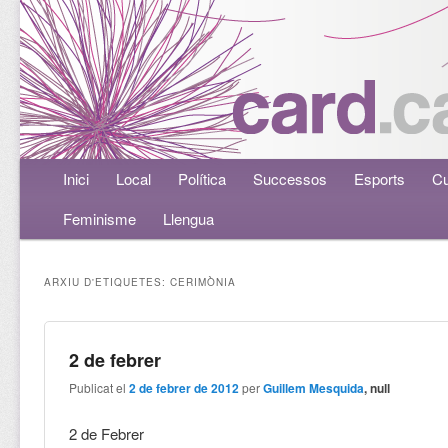
Menú principal
Inici
Aneu al contingut principal
Aneu al contingut secundari
Local
Política
Successos
Esports
Cu
Feminisme
Llengua
ARXIU D'ETIQUETES:
CERIMÒNIA
2 de febrer
Publicat el
2 de febrer de 2012
per
Guillem Mesquida
, null
2 de Febrer