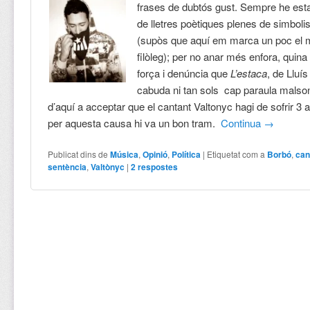
frases de dubtós gust. Sempre he esta
de lletres poètiques plenes de simbol
(supòs que aquí em marca un poc el m
filòleg); per no anar més enfora, quina 
força i denúncia que
L’estaca
, de Lluís
cabuda ni tan sols cap paraula malso
d’aquí a acceptar que el cantant Valtonyc hagi de sofrir 3
per aquesta causa hi va un bon tram.
Continua
→
Publicat dins de
Música
,
Opinió
,
Política
|
Etiquetat com a
Borbó
,
ca
sentència
,
Valtònyc
|
2
respostes