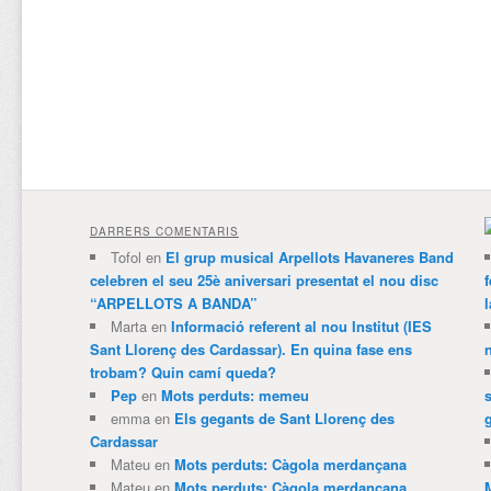
DARRERS COMENTARIS
Tofol
en
El grup musical Arpellots Havaneres Band
celebren el seu 25è aniversari presentat el nou disc
“ARPELLOTS A BANDA”
Marta
en
Informació referent al nou Institut (IES
Sant Llorenç des Cardassar). En quina fase ens
trobam? Quin camí queda?
Pep
en
Mots perduts: memeu
emma
en
Els gegants de Sant Llorenç des
Cardassar
Mateu
en
Mots perduts: Càgola merdançana
Mateu
en
Mots perduts: Càgola merdançana