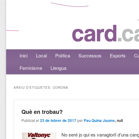
Menú principal
Inici
Aneu al contingut principal
Aneu al contingut secundari
Local
Política
Successos
Esports
Cu
Feminisme
Llengua
ARXIU D'ETIQUETES:
CORONA
Què en trobau?
Publicat el
23 de febrer de 2017
per
Pau Quina Jaume
, null
No seré jo qui es vanagloriï d’una can