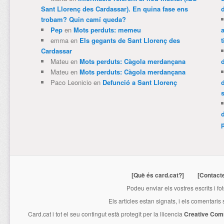
Sant Llorenç des Cardassar). En quina fase ens
trobam? Quin camí queda?
Pep
en
Mots perduts: memeu
emma
en
Els gegants de Sant Llorenç des
t
Cardassar
Mateu
en
Mots perduts: Càgola merdançana
Mateu
en
Mots perduts: Càgola merdançana
Paco Leonicio
en
Defunció a Sant Llorenç
p
[Què és card.cat?]
[Contact
Podeu enviar els vostres escrits i fo
Els articles estan signats, i els comentaris
Card.cat
i tot el seu contingut està protegit per la llicencia
Creative Com