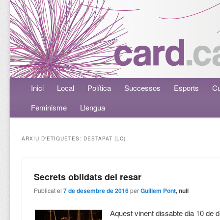
Menú principal
Inici
Aneu al contingut principal
Aneu al contingut secundari
Local
Política
Successos
Esports
Cu
Feminisme
Llengua
ARXIU D'ETIQUETES:
DESTAPAT (LC)
Secrets oblidats del resar
Publicat el
7 de desembre de 2016
per
Guillem Pont
, null
Aquest vinent dissabte dia 10 de 