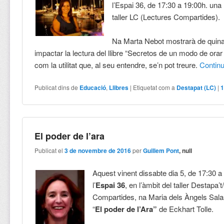
l’Espai 36, de 17:30 a 19:00h. una
taller LC (Lectures Compartides).
Na Marta Nebot mostrarà de quin
impactar la lectura del llibre “Secretos de un modo de orar 
com la utilitat que, al seu entendre, se’n pot treure.
Contin
Publicat dins de
Educació
,
Llibres
|
Etiquetat com a
Destapat (LC)
|
El poder de l’ara
Publicat el
3 de novembre de 2016
per
Guillem Pont
, null
Aquest vinent dissabte dia 5, de 17:30 a
l’
Espai 36
, en l’àmbit del taller Destapa’
Compartides, na Maria dels Àngels Sala
“
El poder de l’Ara”
de Eckhart Tolle.