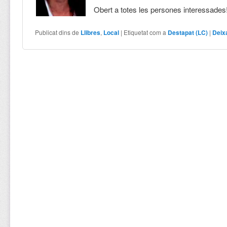
Obert a totes les persones interessades
Publicat dins de
Llibres
,
Local
|
Etiquetat com a
Destapat (LC)
|
Deix