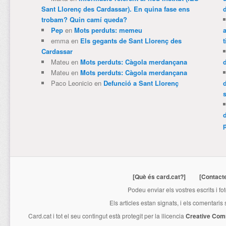
Sant Llorenç des Cardassar). En quina fase ens
trobam? Quin camí queda?
Pep
en
Mots perduts: memeu
emma
en
Els gegants de Sant Llorenç des
t
Cardassar
Mateu
en
Mots perduts: Càgola merdançana
Mateu
en
Mots perduts: Càgola merdançana
Paco Leonicio
en
Defunció a Sant Llorenç
p
[Què és card.cat?]
[Contact
Podeu enviar els vostres escrits i fo
Els articles estan signats, i els comentaris
Card.cat
i tot el seu contingut està protegit per la llicencia
Creative Com