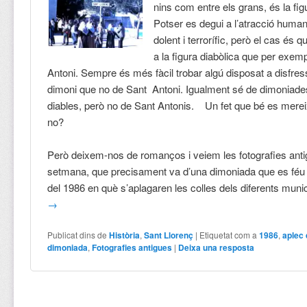
nins com entre els grans, és la fig
Potser es degui a l’atracció huma
dolent i terrorífic, però el cas és
a la figura diabòlica que per exemp
Antoni. Sempre és més fàcil trobar algú disposat a disfre
dimoni que no de Sant Antoni. Igualment sé de dimoniades
diables, però no de Sant Antonis. Un fet que bé es mereix
no?
Però deixem-nos de romanços i veiem les fotografies ant
setmana, que precisament va d’una dimoniada que es féu 
del 1986 en què s’aplagaren les colles dels diferents muni
→
Publicat dins de
Història
,
Sant Llorenç
|
Etiquetat com a
1986
,
aplec
dimoniada
,
Fotografies antigues
|
Deixa una resposta