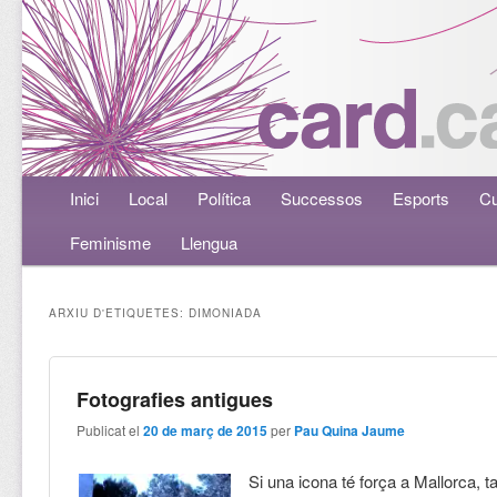
Menú principal
Inici
Aneu al contingut principal
Aneu al contingut secundari
Local
Política
Successos
Esports
Cu
Feminisme
Llengua
ARXIU D'ETIQUETES:
DIMONIADA
Fotografies antigues
Publicat el
20 de març de 2015
per
Pau Quina Jaume
Si una icona té força a Mallorca, ta