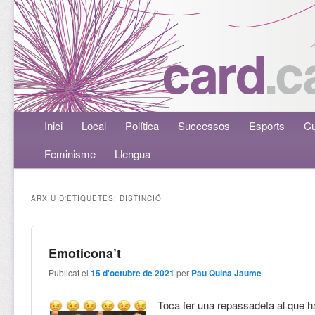
Menú principal
Inici
Aneu al contingut principal
Aneu al contingut secundari
Local
Política
Successos
Esports
Cu
Feminisme
Llengua
ARXIU D'ETIQUETES:
DISTINCIÓ
Emoticona’t
Publicat el
15 d'octubre de 2021
per
Pau Quina Jaume
Toca fer una repassadeta al que ha