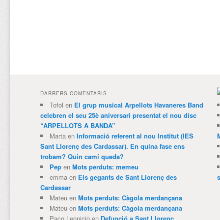
DARRERS COMENTARIS
Tofol
en
El grup musical Arpellots Havaneres Band
celebren el seu 25è aniversari presentat el nou disc
“ARPELLOTS A BANDA”
Marta
en
Informació referent al nou Institut (IES
Sant Llorenç des Cardassar). En quina fase ens
trobam? Quin camí queda?
Pep
en
Mots perduts: memeu
emma
en
Els gegants de Sant Llorenç des
Cardassar
Mateu
en
Mots perduts: Càgola merdançana
Mateu
en
Mots perduts: Càgola merdançana
Paco Leonicio
en
Defunció a Sant Llorenç