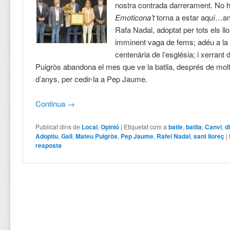
nostra contrada darrerament. No 
Emoticona’t
torna a estar aquí…a
Rafa Nadal, adoptat per tots els ll
imminent
vaga de fems; a
déu a la
centenària de l’església; i xerrant
Puigròs abandona el mes que ve la batlia, després de molt
d’anys, per cedir-la a Pep Jaume.
Continua
→
Publicat dins de
Local
,
Opinió
|
Etiquetat com a
batle
,
batlia
,
Canvi
,
d
Adoptiu
,
Gall
,
Mateu Puigròs
,
Pep Jaume
,
Rafel Nadal
,
sant lloreç
|
resposta