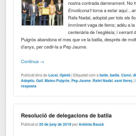
nostra contrada darrerament. No 
Emoticona’t
torna a estar aquí…a
Rafa Nadal, adoptat per tots els ll
imminent
vaga de fems; a
déu a la
centenària de l’església; i xerrant
Puigròs abandona el mes que ve la batlia, després de molt
d’anys, per cedir-la a Pep Jaume.
Continua
→
Publicat dins de
Local
,
Opinió
|
Etiquetat com a
batle
,
batlia
,
Canvi
,
d
Adoptiu
,
Gall
,
Mateu Puigròs
,
Pep Jaume
,
Rafel Nadal
,
sant lloreç
|
resposta
Resolució de delegacions de batlia
Publicat el
20 de juny de 2019
per
Antònia Bauzà