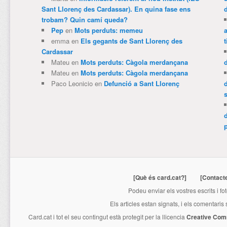
Sant Llorenç des Cardassar). En quina fase ens
trobam? Quin camí queda?
Pep
en
Mots perduts: memeu
emma
en
Els gegants de Sant Llorenç des
t
Cardassar
Mateu
en
Mots perduts: Càgola merdançana
Mateu
en
Mots perduts: Càgola merdançana
Paco Leonicio
en
Defunció a Sant Llorenç
p
[Què és card.cat?]
[Contact
Podeu enviar els vostres escrits i fo
Els articles estan signats, i els comentaris
Card.cat
i tot el seu contingut està protegit per la llicencia
Creative Com