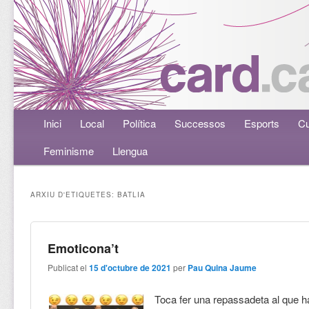
Menú principal
Inici
Aneu al contingut principal
Aneu al contingut secundari
Local
Política
Successos
Esports
Cu
Feminisme
Llengua
ARXIU D'ETIQUETES:
BATLIA
Emoticona’t
Publicat el
15 d'octubre de 2021
per
Pau Quina Jaume
Toca fer una repassadeta al que ha