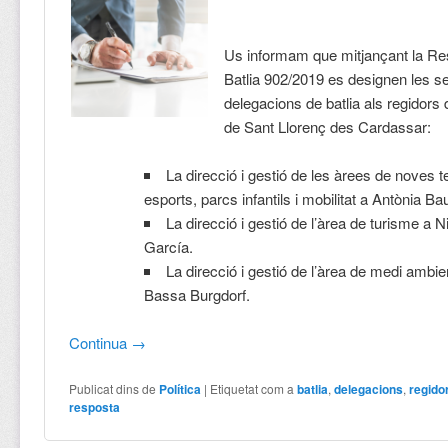
Us informam que mitjançant la Re
Batlia 902/2019 es designen les s
delegacions de batlia als regidors 
de Sant Llorenç des Cardassar:
La direcció i gestió de les àrees de noves t
esports, parcs infantils i mobilitat a Antònia Ba
La direcció i gestió de l’àrea de turisme a 
García.
La direcció i gestió de l’àrea de medi ambi
Bassa Burgdorf.
Continua
→
Publicat dins de
Política
|
Etiquetat com a
batlia
,
delegacions
,
regido
resposta