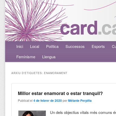
Menú principal
Inici
Aneu al contingut principal
Aneu al contingut secundari
Local
Política
Successos
Esports
Cu
Feminisme
Llengua
ARXIU D'ETIQUETES:
ENAMORAMENT
Millor estar enamorat o estar tranquil?
Publicat el
4 de febrer de 2020
per
Mélanie Perpiña
Un dels objectius vitals més comuns és