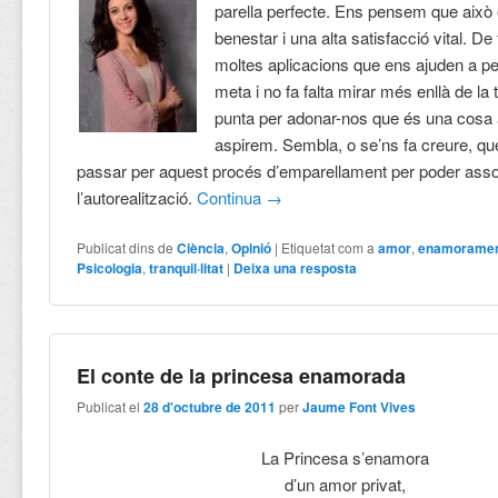
parella perfecte. Ens pensem que això
benestar i una alta satisfacció vital. De 
moltes aplicacions que ens ajuden a p
meta i no fa falta mirar més enllà de la 
punta per adonar-nos que és una cosa 
aspirem. Sembla, o se’ns fa creure, q
passar per aquest procés d’emparellament per poder assol
l’autorealització.
Continua
→
Publicat dins de
Ciència
,
Opinió
|
Etiquetat com a
amor
,
enamorame
Psicologia
,
tranquil·litat
|
Deixa una resposta
El conte de la princesa enamorada
Publicat el
28 d'octubre de 2011
per
Jaume Font Vives
La Princesa s’enamora
d’un amor privat,