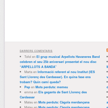
DARRERS COMENTARIS
Tofol
en
El grup musical Arpellots Havaneres Band
celebren el seu 25è aniversari presentat el nou disc
“ARPELLOTS A BANDA”
Marta
en
Informació referent al nou Institut (IES
Sant Llorenç des Cardassar). En quina fase ens
trobam? Quin camí queda?
Pep
en
Mots perduts: memeu
emma
en
Els gegants de Sant Llorenç des
Cardassar
Mateu
en
Mots perduts: Càgola merdançana
Mateu
en
Mots perduts: Càgola merdançana
e