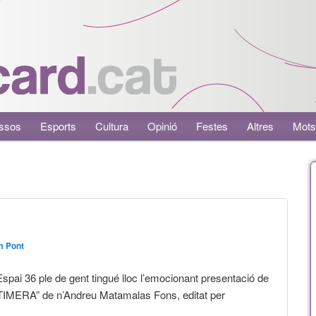
ssos
Esports
Cultura
Opinió
Festes
Altres
Mots
m Pont
’Espai 36 ple de gent tingué lloc l’emocionant presentació de
MERA” de n’Andreu Matamalas Fons, editat per