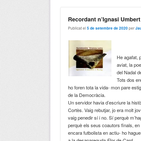
Recordant n’Ignasi Umbert 
Publicat el
5 de setembre de 2020
per
Ja
les vag
MI
He agafat, 
aviat, la po
del Nadal d
Tots dos ere
ho foren tota la vida- mon pare estig
de la Democràcia.
Un servidor havia d’escriure la hi
Cortès. Vaig rebutjar, jo era molt jo
vaig penedir sí i no. Sí perquè m’ha
perquè els seus coautors finals, en
encara futbolista en actiu- ho haguer
a la desapareguda
Flor de Card
.