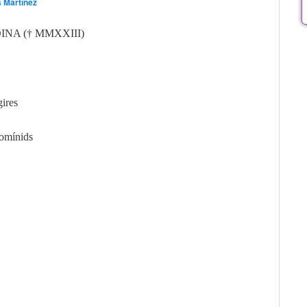
 Martínez
INA (
†
MMXXIII
)
,
gires
homínids