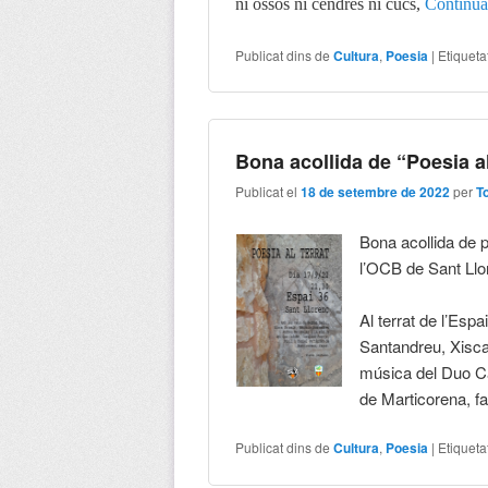
ni ossos ni cendres ni cucs,
Continu
Publicat dins de
Cultura
,
Poesia
|
Etiqueta
Bona acollida de “Poesia al
Publicat el
18 de setembre de 2022
per
T
Bona acollida de pú
l’OCB de Sant Llo
Al terrat de l’Esp
Santandreu, Xisc
música del Duo Caf
de Marticorena, f
Publicat dins de
Cultura
,
Poesia
|
Etiqueta