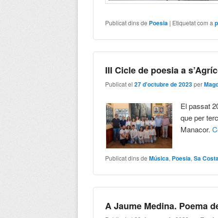
Publicat dins de
Poesia
|
Etiquetat com a
p
III Cicle de poesia a s’Agrí
Publicat el
27 d'octubre de 2023
per
Magd
El passat 20
que per terc
Manacor.
C
Publicat dins de
Música
,
Poesia
,
Sa Cost
A Jaume Medina. Poema d