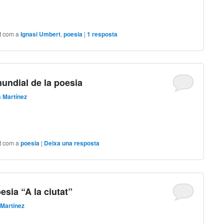
t com a
Ignasi Umbert
,
poesia
|
1
resposta
mundial de la poesia
 Martínez
t com a
poesia
|
Deixa una resposta
esia “A la ciutat”
Martínez