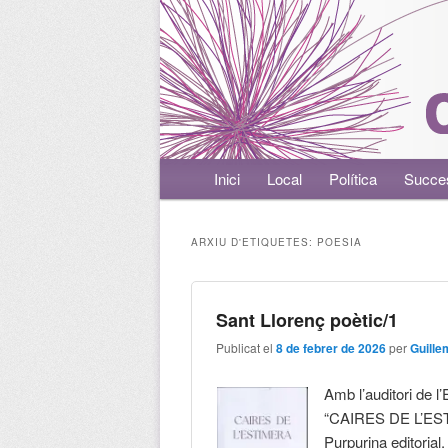
Menú principal
Inici
Aneu al contingut principal
Aneu al contingut secundari
Local
Política
Succe
ARXIU D'ETIQUETES:
POESIA
Sant Llorenç poètic/1
Publicat el
8 de febrer de 2026
per
Guille
Amb l’auditori de l
“CAIRES DE L’ESTI
Purpurina editorial.