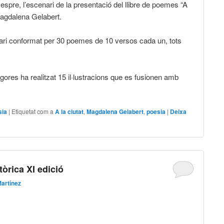
vespre, l’escenari de la presentació del llibre de poemes “A
Magdalena Gelabert.
ari conformat per 30 poemes de 10 versos cada un, tots
res ha realitzat 15 il·lustracions que es fusionen amb
sia
|
Etiquetat com a
A la ciutat
,
Magdalena Gelabert
,
poesia
|
Deixa
tòrica XI edició
artínez