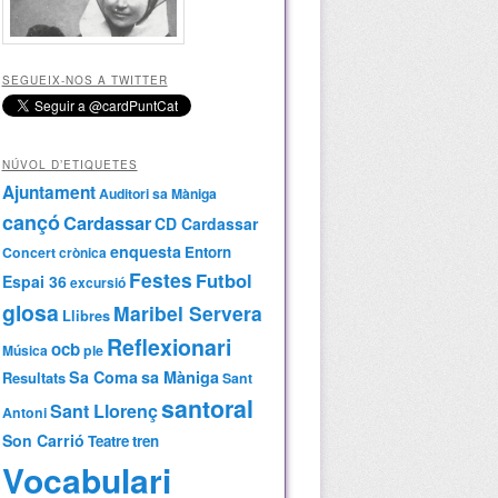
SEGUEIX-NOS A TWITTER
NÚVOL D’ETIQUETES
Ajuntament
Auditori sa Màniga
cançó
Cardassar
CD Cardassar
enquesta
Entorn
Concert
crònica
Festes
Futbol
Espai 36
excursió
glosa
Maribel Servera
Llibres
Reflexionari
ocb
Música
ple
Sa Coma
sa Màniga
Resultats
Sant
santoral
Sant Llorenç
Antoni
Son Carrió
Teatre
tren
Vocabulari