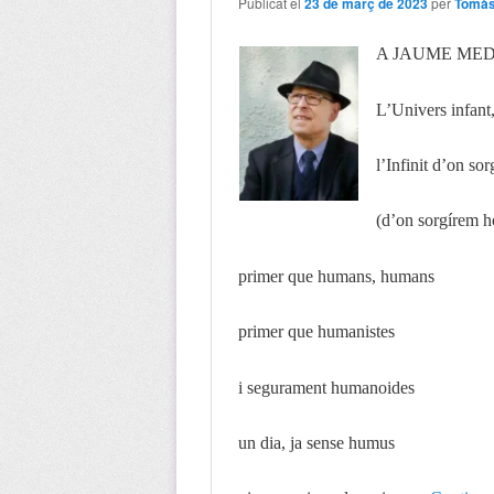
Publicat el
23 de març de 2023
per
Tomàs
A JAUME MED
L’Univers infant
l’Infinit d’on sor
(d’on sorgírem 
primer que humans, humans
primer que humanistes
i segurament humanoides
un dia, ja sense humus