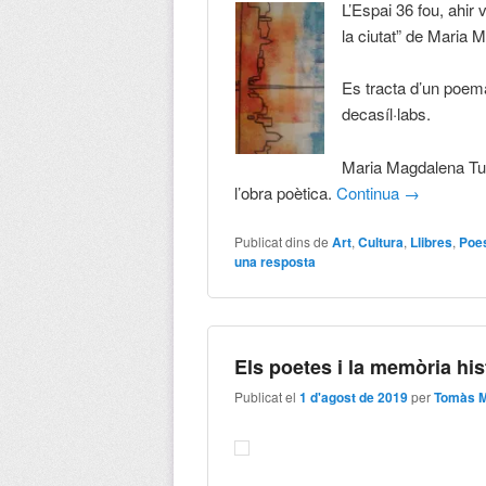
L’Espai 36 fou, ahir 
la ciutat” de Maria 
Es tracta d’un poem
decasíl·labs.
Maria Magdalena Tugo
l’obra poètica.
Continua
→
Publicat dins de
Art
,
Cultura
,
Llibres
,
Poe
una resposta
Els poetes i la memòria his
Publicat el
1 d'agost de 2019
per
Tomàs M