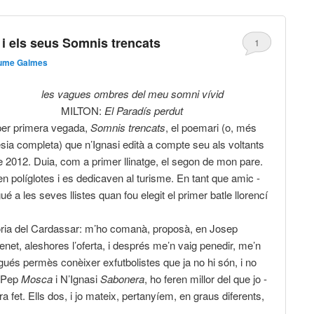
i els seus Somnis trencats
1
ume Galmes
ues ombres del meu somni vívid
LTON:
El Paradís perdut
per primera vegada,
Somnis trencats
, el poemari (o, més
esia completa) que n’Ignasi edità a compte seu als voltants
e 2012. Duia, com a primer llinatge, el segon de mon pare.
n políglotes i es dedicaven al turisme. En tant que amic -
ué a les seves llistes quan fou elegit el primer batle llorencí
stòria del Cardassar: m’ho comanà, proposà, en Josep
venet, aleshores l’oferta, i després me’n vaig penedir, me’n
gués permès conèixer exfutbolistes que ja no hi són, i no
 Pep
Mosca
i N’Ignasi
Sabonera
, ho feren millor del que jo -
a fet. Ells dos, i jo mateix, pertanyíem, en graus diferents,