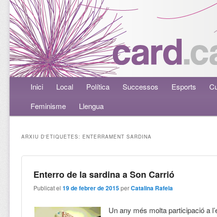
Menú principal
Inici
Aneu al contingut principal
Aneu al contingut secundari
Local
Política
Successos
Esports
Cu
Feminisme
Llengua
ARXIU D'ETIQUETES:
ENTERRAMENT SARDINA
Enterro de la sardina a Son Carrió
Publicat el
19 de febrer de 2015
per
Catalina Rafela
Un any més molta participació a l’