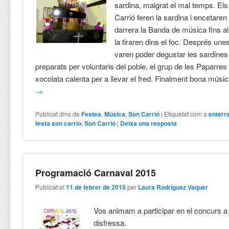
sardina, malgrat el mal temps. El
Carrió feren la sardina i encetaren
darrera la Banda de música fins al 
la tiraren dins el foc. Després un
varen poder degustar les sardines 
preparats per voluntaris del poble, el grup de les Paparres
xocolata calenta per a llevar el fred. Finalment bona mús
→
Publicat dins de
Festes
,
Música
,
Son Carrió
|
Etiquetat com a
enterr
festa son carrio
,
Son Carrió
|
Deixa una resposta
Programació Carnaval 2015
Publicat el
11 de febrer de 2015
per
Laura Rodríguez Vaquer
Vos animam a participar en el concurs a l
disfressa.