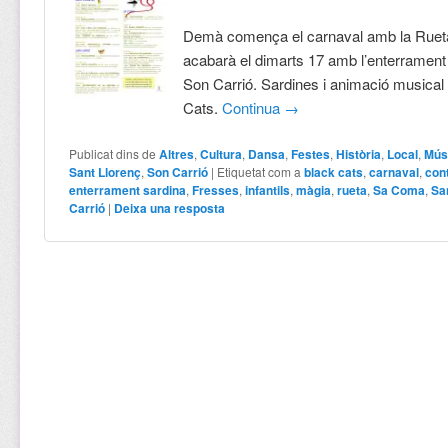
Demà comença el carnaval amb la Rueta i
acabarà el dimarts 17 amb l’enterrament 
Son Carrió. Sardines i animació musical
Cats.
Continua
→
Publicat dins de
Altres
,
Cultura
,
Dansa
,
Festes
,
Història
,
Local
,
Mús
Sant Llorenç
,
Son Carrió
|
Etiquetat com a
black cats
,
carnaval
,
con
enterrament sardina
,
Fresses
,
infantils
,
màgia
,
rueta
,
Sa Coma
,
Sa
Carrió
|
Deixa una resposta