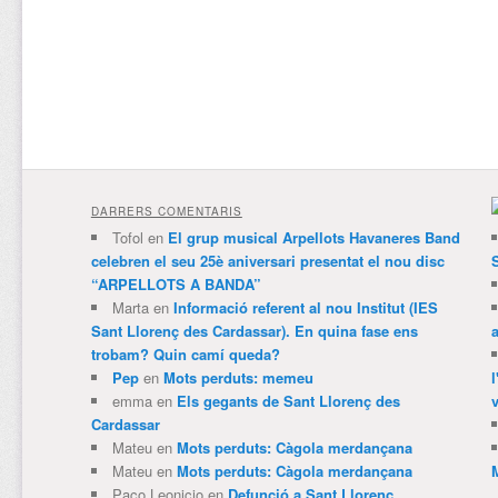
DARRERS COMENTARIS
Tofol
en
El grup musical Arpellots Havaneres Band
celebren el seu 25è aniversari presentat el nou disc
“ARPELLOTS A BANDA”
Marta
en
Informació referent al nou Institut (IES
Sant Llorenç des Cardassar). En quina fase ens
trobam? Quin camí queda?
Pep
en
Mots perduts: memeu
emma
en
Els gegants de Sant Llorenç des
v
Cardassar
Mateu
en
Mots perduts: Càgola merdançana
Mateu
en
Mots perduts: Càgola merdançana
Paco Leonicio
en
Defunció a Sant Llorenç