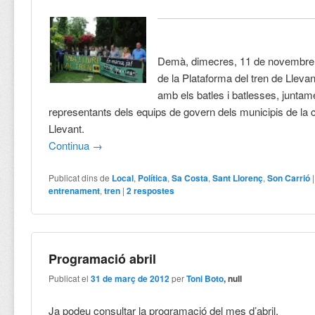
Demà,‌ ‌dimecres,‌ ‌11‌ ‌de‌ ‌novembre
‌de‌ ‌la‌ ‌Plataforma‌ ‌del‌ ‌tren‌ ‌de‌ ‌Llevant
‌amb‌ ‌els‌ ‌batles‌ ‌i‌ ‌batlesses,‌ ‌juntam
‌representants‌ ‌dels‌ ‌equips‌ ‌de‌
‌govern‌ ‌dels‌ ‌municipis‌ ‌de‌ ‌la‌
‌Llevant.‌
Continua
→
Publicat dins de
Local
,
Política
,
Sa Costa
,
Sant Llorenç
,
Son Carrió
entrenament
,
tren
|
2
respostes
Programació abril
Publicat el
31 de març de 2012
per
Toni Boto
, null
Ja podeu consultar la programació del mes d’abril.