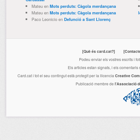
Mateu
en
Mots perduts: Càgola merdançana
Mateu
en
Mots perduts: Càgola merdançana
Paco Leonicio
en
Defunció a Sant Llorenç
[Què és card.cat?]
[Contact
Podeu enviar els vostres escrits i fo
Els articles estan signats, i els comentaris
Card.cat
i tot el seu contingut està protegit per la llicencia
Creative Com
Publicació membre de
l'Associació 