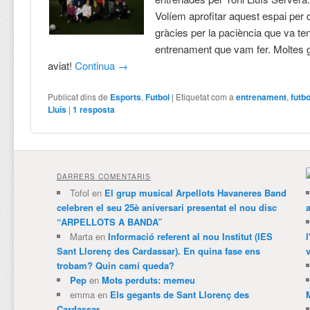
Volíem aprofitar aquest espai per d
gràcies per la paciència que va teni
entrenament que vam fer. Moltes gr
aviat!
Continua
→
Publicat dins de
Esports
,
Futbol
|
Etiquetat com a
entrenament
,
futb
Lluís
|
1
resposta
DARRERS COMENTARIS
Tofol
en
El grup musical Arpellots Havaneres Band
celebren el seu 25è aniversari presentat el nou disc
“ARPELLOTS A BANDA”
Marta
en
Informació referent al nou Institut (IES
Sant Llorenç des Cardassar). En quina fase ens
v
trobam? Quin camí queda?
Pep
en
Mots perduts: memeu
emma
en
Els gegants de Sant Llorenç des
Cardassar