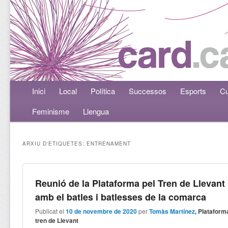
Menú principal
Inici
Aneu al contingut principal
Aneu al contingut secundari
Local
Política
Successos
Esports
Cu
Feminisme
Llengua
ARXIU D'ETIQUETES:
ENTRENAMENT
Reunió de la Plataforma pel Tren de Llevant
amb el batles i batlesses de la comarca
Publicat el
10 de novembre de 2020
per
Tomàs Martínez
, Plataform
tren de Llevant