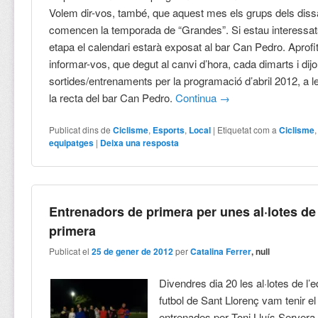
Volem dir-vos, també, que aquest mes els grups dels dis
comencen la temporada de “Grandes”. Si estau interessat
etapa el calendari estarà exposat al bar Can Pedro. Aprof
informar-vos, que degut al canvi d’hora, cada dimarts i dij
sortides/entrenaments per la programació d’abril 2012, a 
la recta del bar Can Pedro.
Continua
→
Publicat dins de
Ciclisme
,
Esports
,
Local
|
Etiquetat com a
Ciclisme
equipatges
|
Deixa una resposta
Entrenadors de primera per unes al·lotes de
primera
Publicat el
25 de gener de 2012
per
Catalina Ferrer
, null
Divendres dia 20 les al·lotes de l’
futbol de Sant Llorenç vam tenir el 
entrenades per Toni Lluís Servera