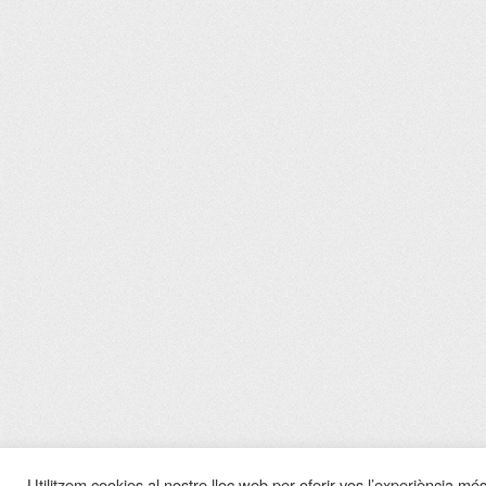
Utilitzem cookies al nostre lloc web per oferir-vos l’experiència més 