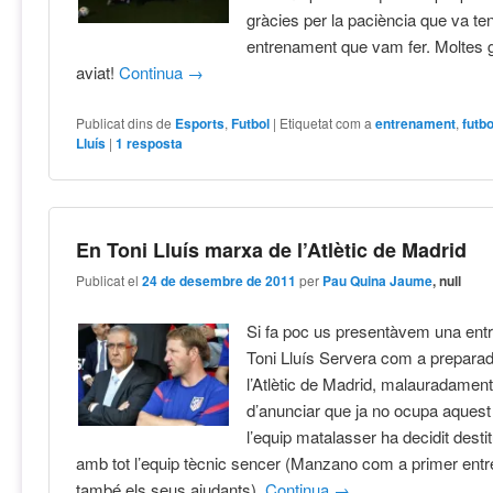
gràcies per la paciència que va teni
entrenament que vam fer. Moltes gr
aviat!
Continua
→
Publicat dins de
Esports
,
Futbol
|
Etiquetat com a
entrenament
,
futb
Lluís
|
1
resposta
En Toni Lluís marxa de l’Atlètic de Madrid
Publicat el
24 de desembre de 2011
per
Pau Quina Jaume
, null
Si fa poc us presentàvem una ent
Toni Lluís Servera com a preparado
l’Atlètic de Madrid, malauradamen
d’anunciar que ja no ocupa aquest
l’equip matalasser ha decidit desti
amb tot l’equip tècnic sencer (Manzano com a primer entr
també els seus ajudants).
Continua
→