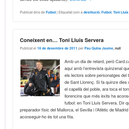
Publicat dins de
Futbol
|
Etiquetat com a
destitució
,
Futbol
,
Toni Lluís
Coneixent en… Toni Lluís Servera
Publicat el
16 de desembre de 2011
per
Pau Quina Jaume
, null
Amb un dia de retard, però Card.ca
aquí amb l’entrevista quinzenal que
els lectors sobre personatges del
de Sant Llorenç. Si fa quinze die
el capellà del poble, ara toca el to
llorencins que més èxits ha aconse
futbol: en Toni Lluís Servera. Dir 
preparador físic del Mallorca, el Sevilla i l’Atlètic de Madrid
aconseguir-ho és tot una fita.