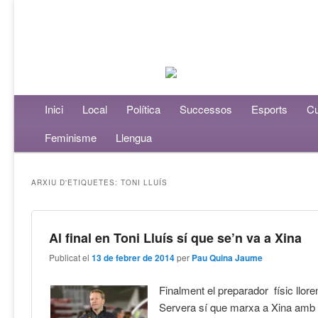
Menú principal
Inici
Aneu al contingut principal
Aneu al contingut secundari
Local
Política
Successos
Esports
Cu
Feminisme
Llengua
ARXIU D'ETIQUETES:
TONI LLUÍS
Al final en Toni Lluís sí que se’n va a Xina
Publicat el
13 de febrer de 2014
per
Pau Quina Jaume
Finalment el preparador físic llore
Servera sí que marxa a Xina amb