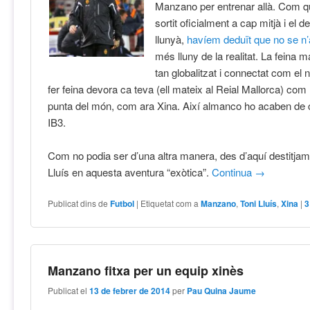
Manzano per entrenar allà. Com q
sortit oficialment a cap mitjà i el d
llunyà,
havíem deduït que no se n
més lluny de la realitat. La feina 
tan globalitzat i connectat com el 
fer feina devora ca teva (ell mateix al Reial Mallorca) com 
punta del món, com ara Xina. Així almanco ho acaben de 
IB3.
Com no podia ser d’una altra manera, des d’aquí destitjam
Lluís en aquesta aventura “exòtica”.
Continua
→
Publicat dins de
Futbol
|
Etiquetat com a
Manzano
,
Toni Lluís
,
Xina
|
3
Manzano fitxa per un equip xinès
Publicat el
13 de febrer de 2014
per
Pau Quina Jaume