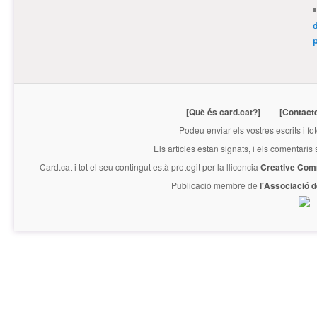
p
[Què és card.cat?]
[Contact
Podeu enviar els vostres escrits i fo
Els articles estan signats, i els comentaris
Card.cat
i tot el seu contingut està protegit per la llicencia
Creative Com
Publicació membre de
l'Associació 