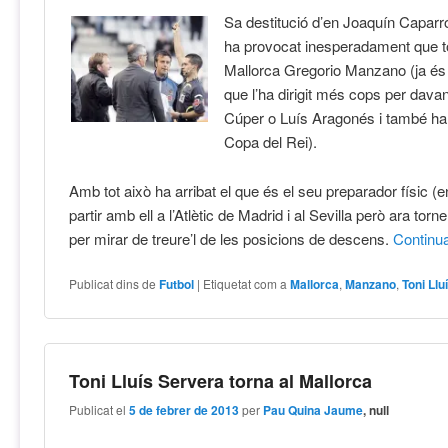
Sa destitució d’en Joaquín Caparr
ha provocat inesperadament que t
Mallorca Gregorio Manzano (ja és 
que l’ha dirigit més cops per dava
Cúper o Luís Aragonés i també ha
Copa del Rei).
Amb tot això ha arribat el que és el seu preparador físic (e
partir amb ell a l’Atlètic de Madrid i al Sevilla però ara torn
per mirar de treure’l de les posicions de descens.
Continu
Publicat dins de
Futbol
|
Etiquetat com a
Mallorca
,
Manzano
,
Toni Llu
Toni Lluís Servera torna al Mallorca
Publicat el
5 de febrer de 2013
per
Pau Quina Jaume
, null