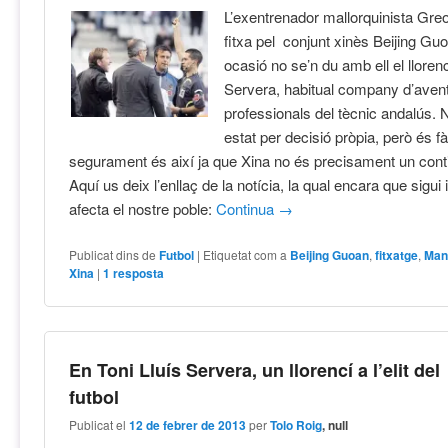
L’exentrenador mallorquinista Gr
fitxa pel conjunt xinès Beijing Gu
ocasió no se’n du amb ell el llorenc
Servera, habitual company d’aven
professionals del tècnic andalús.
estat per decisió pròpia, però és fà
segurament és així ja que Xina no és precisament un con
Aquí us deix l’enllaç de la notícia, la qual encara que sigui
afecta el nostre poble:
Continua
→
Publicat dins de
Futbol
|
Etiquetat com a
Beijing Guoan
,
fitxatge
,
Man
Xina
|
1
resposta
En Toni Lluís Servera, un llorencí a l’elit del
futbol
Publicat el
12 de febrer de 2013
per
Tolo Roig
, null