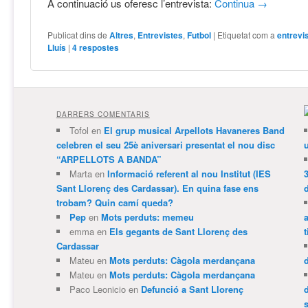
A continuació us oferesc l’entrevista:
Continua
→
Publicat dins de
Altres
,
Entrevistes
,
Futbol
|
Etiquetat com a
entrevi
Lluís
|
4
respostes
DARRERS COMENTARIS
Tofol
en
El grup musical Arpellots Havaneres Band
celebren el seu 25è aniversari presentat el nou disc
“ARPELLOTS A BANDA”
Marta
en
Informació referent al nou Institut (IES
3
Sant Llorenç des Cardassar). En quina fase ens
trobam? Quin camí queda?
Pep
en
Mots perduts: memeu
emma
en
Els gegants de Sant Llorenç des
t
Cardassar
Mateu
en
Mots perduts: Càgola merdançana
Mateu
en
Mots perduts: Càgola merdançana
Paco Leonicio
en
Defunció a Sant Llorenç