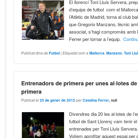
El llorencí Toni Lluís Servera, prep
d’equips de futbol com el Mallorca,
l’Atlètic de Madrid, torna al club b
que Gregorio Manzano, tècnic amb
associat, s’hagi compromès amb 
Ferrer per tornar a l’equip.
Contin
Publicat dins de
Futbol
|
Etiquetat com a
Mallorca
,
Manzano
,
Toni Llu
Entrenadors de primera per unes al·lotes de
primera
Publicat el
25 de gener de 2012
per
Catalina Ferrer
, null
Divendres dia 20 les al·lotes de l’
futbol de Sant Llorenç vam tenir el 
entrenades per Toni Lluís Servera
Volíem aprofitar aquest espai per d