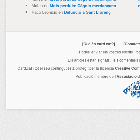
Mateu
en
Mots perduts: Càgola merdançana
e
Paco Leonicio
en
Defunció a Sant Llorenç
[Què és card.cat?]
[Contact
Podeu enviar els vostres escrits i fo
Els articles estan signats, i els comentaris
Card.cat
i tot el seu contingut està protegit per la llicencia
Creative Com
Publicació membre de
l'Associació 