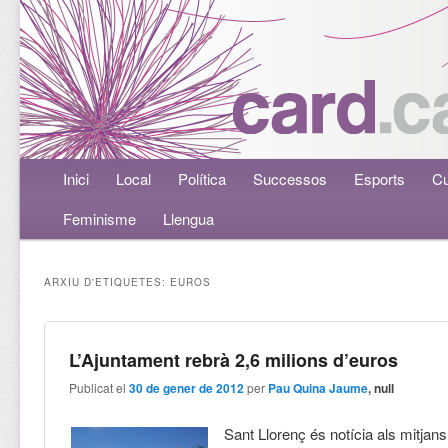
Menú principal
Inici
Aneu al contingut principal
Aneu al contingut secundari
Local
Política
Successos
Esports
Cu
Feminisme
Llengua
ARXIU D'ETIQUETES:
EUROS
L’Ajuntament rebrà 2,6 milions d’euros
Publicat el
30 de gener de 2012
per
Pau Quina Jaume
, null
Sant Llorenç és notícia als mitjan