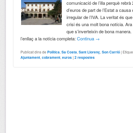
comunicació de l’illa perquè rebrà 
d’euros de part de l’Estat a causa
irregular de l’IVA. La veritat és q
crisi és una molt bona notícia. Ar
que s’inverteixin de bona manera.
l’enllaç a la notícia completa:
Continua
→
Publicat dins de
Política
,
Sa Costa
,
Sant Llorenç
,
Son Carrió
|
Etique
Ajuntament
,
cobrament
,
euros
|
2
respostes