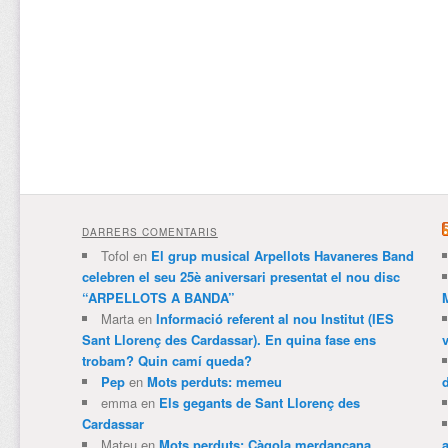
DARRERS COMENTARIS
Tofol
en
El grup musical Arpellots Havaneres Band
celebren el seu 25è aniversari presentat el nou disc
“ARPELLOTS A BANDA”
Marta
en
Informació referent al nou Institut (IES
Sant Llorenç des Cardassar). En quina fase ens
trobam? Quin camí queda?
Pep
en
Mots perduts: memeu
emma
en
Els gegants de Sant Llorenç des
Cardassar
Mateu
en
Mots perduts: Càgola merdançana