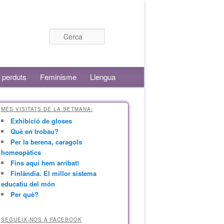
Cerca
 perduts
Feminisme
Llengua
MÉS VISITATS DE LA SETMANA:
Exhibició de gloses
Què en trobau?
Per la berena, caragols
homeopàtics
Fins aquí hem arribat!
Finlàndia. El millor sistema
educatiu del món
Per què?
SEGUEIX-NOS A FACEBOOK