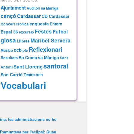
NÚVOL D’ETIQUETES
Ajuntament
Auditori sa Màniga
cançó
Cardassar
CD Cardassar
enquesta
Entorn
Concert
crònica
Festes
Futbol
Espai 36
excursió
glosa
Maribel Servera
Llibres
Reflexionari
ocb
Música
ple
Sa Coma
sa Màniga
Resultats
Sant
santoral
Sant Llorenç
Antoni
Son Carrió
Teatre
tren
Vocabulari
ina; les administracions no ho
 Tramuntana per l'eclipsi: Quan