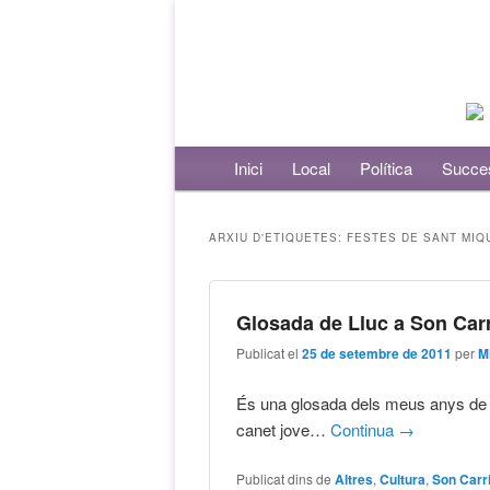
Menú principal
Inici
Aneu al contingut principal
Aneu al contingut secundari
Local
Política
Succe
ARXIU D'ETIQUETES:
FESTES DE SANT MIQ
Glosada de Lluc a Son Car
Publicat el
25 de setembre de 2011
per
M
És una glosada dels meus anys de 
canet jove…
Continua
→
Publicat dins de
Altres
,
Cultura
,
Son Carr