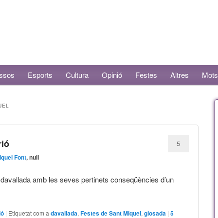
ssos
Esports
Cultura
Opinió
Festes
Altres
Mots
UEL
rió
5
iquel Font
, null
davallada amb les seves pertinets conseqüències d’un
ió
|
Etiquetat com a
davallada
,
Festes de Sant Miquel
,
glosada
|
5