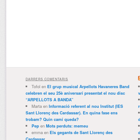
DARRERS COMENTARIS
Tofol
en
El grup musical Arpellots Havaneres Band
celebren el seu 25è aniversari presentat el nou disc
v
“ARPELLOTS A BANDA”
Marta
en
Informació referent al nou Institut (IES
Sant Llorenç des Cardassar). En quina fase ens
trobam? Quin camí queda?
Pep
en
Mots perduts: memeu
emma
en
Els gegants de Sant Llorenç des
Cardassar