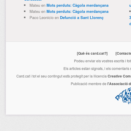
Mateu
en
Mots perduts: Càgola merdançana
Mateu
en
Mots perduts: Càgola merdançana
Paco Leonicio
en
Defunció a Sant Llorenç
3
[Què és card.cat?]
[Contact
Podeu enviar els vostres escrits i fo
Els articles estan signats, i els comentaris
Card.cat
i tot el seu contingut està protegit per la llicencia
Creative Com
Publicació membre de
l'Associació 