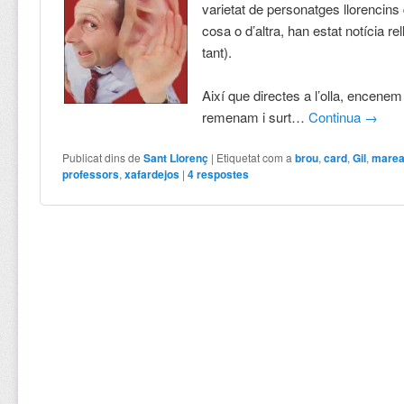
varietat de personatges llorencins
cosa o d’altra, han estat notícia re
tant).
Així que directes a l’olla, encenem 
remenam i surt…
Continua
→
Publicat dins de
Sant Llorenç
|
Etiquetat com a
brou
,
card
,
Gil
,
marea
professors
,
xafardejos
|
4
respostes