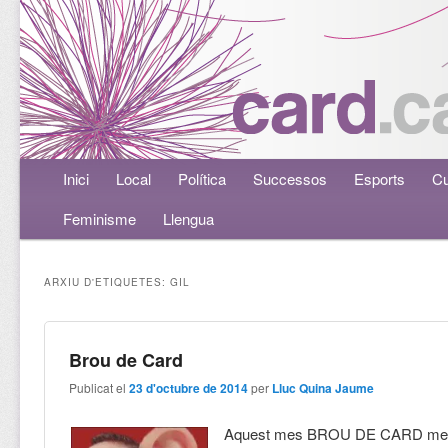
Menú principal
Inici
Aneu al contingut principal
Aneu al contingut secundari
Local
Política
Successos
Esports
Cu
Feminisme
Llengua
ARXIU D'ETIQUETES:
GIL
Brou de Card
Publicat el
23 d'octubre de 2014
per
Lluc Quina Jaume
Aquest mes BROU DE CARD mes