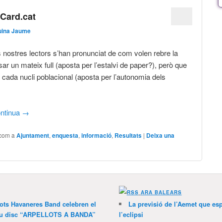
 Card.cat
uina Jaume
s nostres lectors s’han pronunciat de com volen rebre la
ar un mateix full (aposta per l’estalvi de paper?), però que
 cada nucli poblacional (aposta per l’autonomia dels
ntinua
→
 com a
Ajuntament
,
enquesta
,
informació
,
Resultats
|
Deixa una
ARA BALEARS
lots Havaneres Band celebren el
La previsió de l’Aemet que es
 nou disc “ARPELLOTS A BANDA”
l’eclipsi