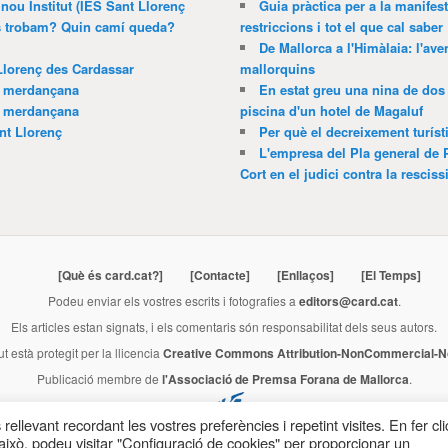
 nou Institut (IES Sant Llorenç
Guia pràctica per a la manifes
ns trobam? Quin camí queda?
restriccions i tot el que cal saber
De Mallorca a l'Himàlaia: l'av
Llorenç des Cardassar
mallorquins
a merdançana
En estat greu una nina de dos 
a merdançana
piscina d'un hotel de Magaluf
nt Llorenç
Per què el decreixement turíst
L'empresa del Pla general de 
Cort en el judici contra la resciss
[Què és card.cat?]
[Contacte]
[Enllaços]
[El Temps]
Podeu enviar els vostres escrits i fotografies a
editors@card.cat
.
Els articles estan signats, i els comentaris són responsabilitat dels seus autors.
ut està protegit per la llicencia
Creative Commons Attribution-NonCommercial-No
Publicació membre de
l'Associació de Premsa Forana de Mallorca
.
rellevant recordant les vostres preferències i repetint visites. En fer cli
ixò, podeu visitar "Configuració de cookies" per proporcionar un