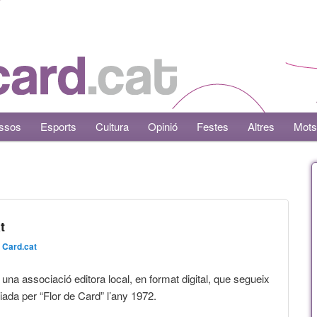
ssos
Esports
Cultura
Opinió
Festes
Altres
Mots
t
 Card.cat
una associació editora local, en format digital, que segueix
ciada per “Flor de Card” l’any 1972.