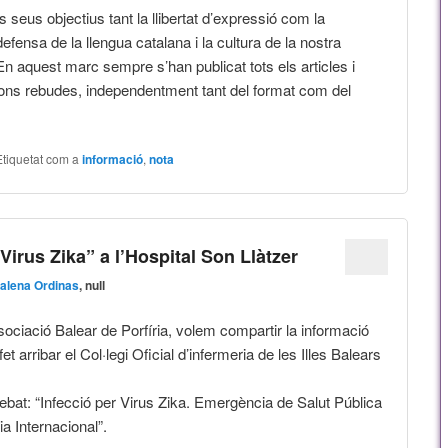
s seus objectius tant la llibertat d’expressió com la
efensa de la llengua catalana i la cultura de la nostra
En aquest marc sempre s’han publicat tots els articles i
ions rebudes, independentment tant del format com del
Etiquetat com a
informació
,
nota
Virus Zika” a l’Hospital Son Llàtzer
alena Ordinas
, null
sociació Balear de Porfíria, volem compartir la informació
et arribar el Col·legi Oficial d’infermeria de les Illes Balears
ebat: “Infecció per Virus Zika. Emergència de Salut Pública
a Internacional”.