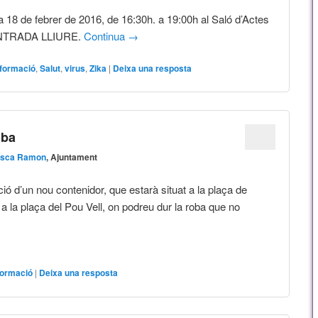
ia 18 de febrer de 2016, de 16:30h. a 19:00h al Saló d’Actes
. ENTRADA LLIURE.
Continua
→
nformació
,
Salut
,
virus
,
Zika
|
Deixa una resposta
oba
isca Ramon
, Ajuntament
ció d’un nou contenidor, que estarà situat a la plaça de
nt a la plaça del Pou Vell, on podreu dur la roba que no
formació
|
Deixa una resposta