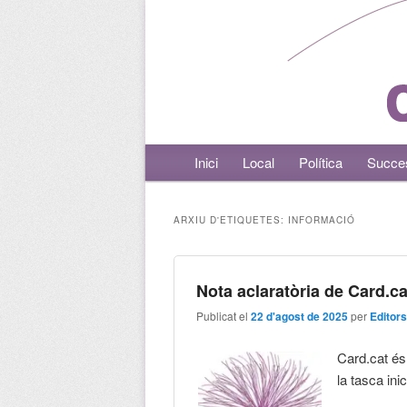
Menú principal
Inici
Aneu al contingut principal
Aneu al contingut secundari
Local
Política
Succe
ARXIU D'ETIQUETES:
INFORMACIÓ
Nota aclaratòria de Card.ca
Publicat el
22 d'agost de 2025
per
Editors
Card.cat és 
la tasca ini