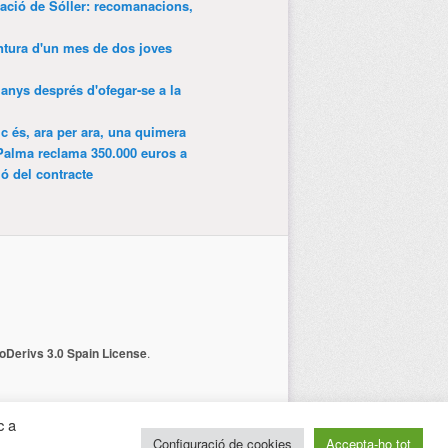
tació de Sóller: recomanacions,
entura d'un mes de dos joves
anys després d'ofegar-se a la
ic és, ara per ara, una quimera
Palma reclama 350.000 euros a
ió del contracte
Derivs 3.0 Spain License
.
c a
Configuració de cookies
Accepta-ho tot