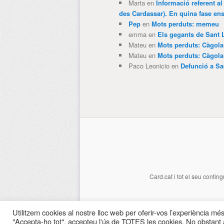
Marta
en
Informació referent al
des Cardassar). En quina fase e
Pep
en
Mots perduts: memeu
emma
en
Els gegants de Sant 
Mateu
en
Mots perduts: Càgol
Mateu
en
Mots perduts: Càgol
Paco Leonicio
en
Defunció a Sa
Card.cat
i tot el seu conting
Utilitzem cookies al nostre lloc web per oferir-vos l’experiència més 
"Accepta-ho tot", accepteu l'ús de TOTES les cookies. No obstant a