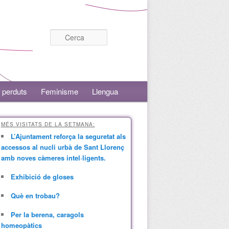
Cerca
 perduts
Feminisme
Llengua
MÉS VISITATS DE LA SETMANA:
L’Ajuntament reforça la seguretat als
accessos al nucli urbà de Sant Llorenç
amb noves càmeres intel·ligents.
Exhibició de gloses
Què en trobau?
Per la berena, caragols
homeopàtics