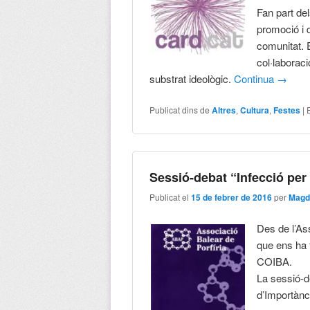
Fan part del
promoció i d
comunitat. 
col·laborac
substrat ideològic.
Continua
→
Publicat dins de
Altres
,
Cultura
,
Festes
|
Sessió-debat “Infecció per 
Publicat el
15 de febrer de 2016
per
Magd
Des de l’As
que ens ha f
COIBA.
La sessió-d
d’Importànci