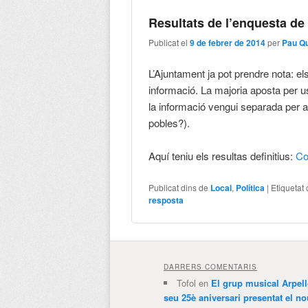
Resultats de l’enquesta de
Publicat el
9 de febrer de 2014
per
Pau Q
L’Ajuntament ja pot prendre nota: el
informació. La majoria aposta per us
la informació vengui separada per a
pobles?).
Aquí teniu els resultas definitius:
Co
Publicat dins de
Local
,
Política
|
Etiquetat
resposta
DARRERS COMENTARIS
Tofol
en
El grup musical Arpel
seu 25è aniversari presentat el