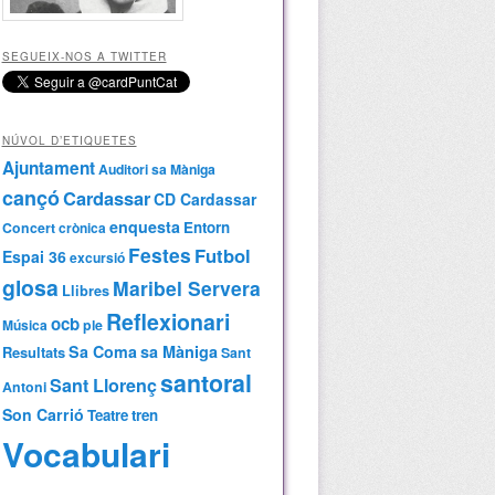
SEGUEIX-NOS A TWITTER
NÚVOL D’ETIQUETES
Ajuntament
Auditori sa Màniga
cançó
Cardassar
CD Cardassar
enquesta
Entorn
Concert
crònica
Festes
Futbol
Espai 36
excursió
glosa
Maribel Servera
Llibres
Reflexionari
ocb
Música
ple
Sa Coma
sa Màniga
Resultats
Sant
santoral
Sant Llorenç
Antoni
Son Carrió
Teatre
tren
Vocabulari