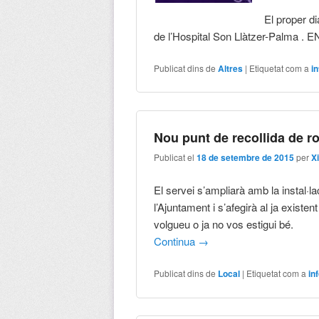
El proper d
de l’Hospital Son Llàtzer-Palma 
Publicat dins de
Altres
|
Etiquetat com a
i
Nou punt de recollida de r
Publicat el
18 de setembre de 2015
per
X
El servei s’ampliarà amb la instal·la
l’Ajuntament i s’afegirà al ja existe
volgueu o ja no vos estigui bé.
Continua
→
Publicat dins de
Local
|
Etiquetat com a
in