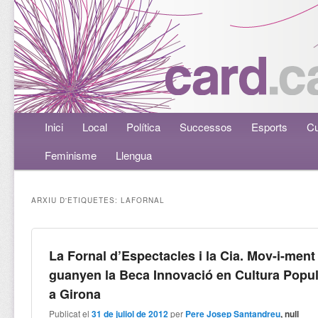
Menú principal
Inici
Aneu al contingut principal
Aneu al contingut secundari
Local
Política
Successos
Esports
Cu
Feminisme
Llengua
ARXIU D'ETIQUETES:
LAFORNAL
La Fornal d’Espectacles i la Cia. Mov-i-ment
guanyen la Beca Innovació en Cultura Popu
a Girona
Publicat el
31 de juliol de 2012
per
Pere Josep Santandreu
, null