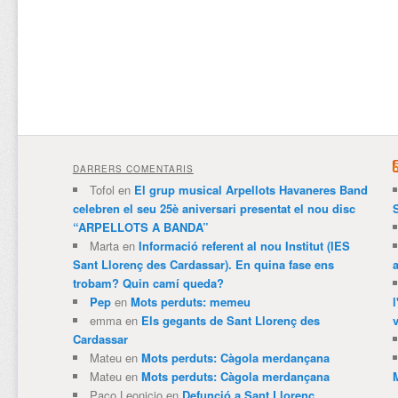
DARRERS COMENTARIS
Tofol
en
El grup musical Arpellots Havaneres Band
celebren el seu 25è aniversari presentat el nou disc
“ARPELLOTS A BANDA”
Marta
en
Informació referent al nou Institut (IES
Sant Llorenç des Cardassar). En quina fase ens
trobam? Quin camí queda?
Pep
en
Mots perduts: memeu
emma
en
Els gegants de Sant Llorenç des
v
Cardassar
Mateu
en
Mots perduts: Càgola merdançana
Mateu
en
Mots perduts: Càgola merdançana
Paco Leonicio
en
Defunció a Sant Llorenç