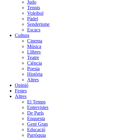
Judo
Tennis
Voleibol
Pàdel
Senderisme
Escacs
Cultura
Cinema
Música
Llibres
Teatre
Ciència
Poesia
Història
Altres
Opinió
Festes
Altres
El Temps
Entrevistes
De París
Enquesta
Gent Gran
Educació
Parròquia