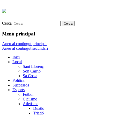
Cerca
Menú principal
Aneu al contingut principal
Aneu al contingut secundari
Inici
Local
Sant Llorenç
Son Carrió
Sa Costa
Política
Successos
Esports
Futbol
Ciclisme
Atletisme
Duatló
Triatló