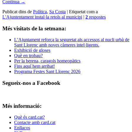
Continua
→
Publicat dins de
Política
,
Sa Costa
|
Etiquetat com a
L'Ajuntentament instal·la retols al municipi
|
2
respostes
Més visitats de la setmana:
L’Ajuntament reforça la seguretat als accessos al nucli urbà de
Sant Llorenç amb noves càmeres intel·ligents.
Exhibició de gloses
Què en trobau?
Per la berena, caragols homeopàtics
Fins aquí hem arribat!
Programa Festes Sant Llorenç 2026
Segueix-nos a Facebook
Més informació:
Què és card.cat?
Contacte amb card.cat
Enllaços