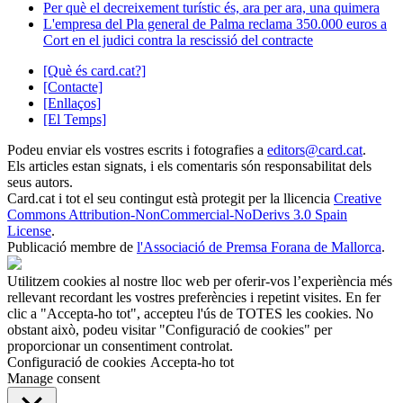
Per què el decreixement turístic és, ara per ara, una quimera
L'empresa del Pla general de Palma reclama 350.000 euros a
Cort en el judici contra la rescissió del contracte
[Què és card.cat?]
[Contacte]
[Enllaços]
[El Temps]
Podeu enviar els vostres escrits i fotografies a
editors@card.cat
.
Els articles estan signats, i els comentaris són responsabilitat dels
seus autors.
Card.cat
i tot el seu contingut està protegit per la llicencia
Creative
Commons Attribution-NonCommercial-NoDerivs 3.0 Spain
License
.
Publicació membre de
l'Associació de Premsa Forana de Mallorca
.
Utilitzem cookies al nostre lloc web per oferir-vos l’experiència més
rellevant recordant les vostres preferències i repetint visites. En fer
clic a "Accepta-ho tot", accepteu l'ús de TOTES les cookies. No
obstant això, podeu visitar "Configuració de cookies" per
proporcionar un consentiment controlat.
Configuració de cookies
Accepta-ho tot
Manage consent