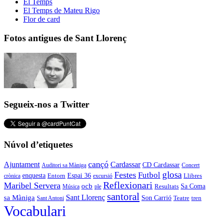
El Temps
El Temps de Mateu Rigo
Flor de card
Fotos antigues de Sant Llorenç
Segueix-nos a Twitter
Núvol d’etiquetes
cançó
Cardassar
Ajuntament
CD Cardassar
Auditori sa Màniga
Concert
glosa
Festes
Futbol
enquesta
Espai 36
Entorn
crònica
excursió
Llibres
Reflexionari
Maribel Servera
ocb
Sa Coma
Resultats
Música
ple
santoral
Sant Llorenç
sa Màniga
Son Carrió
Teatre
tren
Sant Antoni
Vocabulari