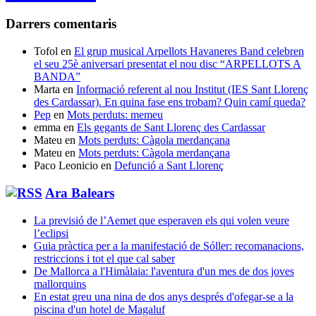
Darrers comentaris
Tofol
en
El grup musical Arpellots Havaneres Band celebren
el seu 25è aniversari presentat el nou disc “ARPELLOTS A
BANDA”
Marta
en
Informació referent al nou Institut (IES Sant Llorenç
des Cardassar). En quina fase ens trobam? Quin camí queda?
Pep
en
Mots perduts: memeu
emma
en
Els gegants de Sant Llorenç des Cardassar
Mateu
en
Mots perduts: Càgola merdançana
Mateu
en
Mots perduts: Càgola merdançana
Paco Leonicio
en
Defunció a Sant Llorenç
Ara Balears
La previsió de l’Aemet que esperaven els qui volen veure
l’eclipsi
Guia pràctica per a la manifestació de Sóller: recomanacions,
restriccions i tot el que cal saber
De Mallorca a l'Himàlaia: l'aventura d'un mes de dos joves
mallorquins
En estat greu una nina de dos anys després d'ofegar-se a la
piscina d'un hotel de Magaluf