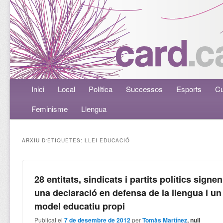
Menú principal
Inici
Aneu al contingut principal
Aneu al contingut secundari
Local
Política
Successos
Esports
Cu
Feminisme
Llengua
ARXIU D'ETIQUETES:
LLEI EDUCACIÓ
28 entitats, sindicats i partits polítics signen
una declaració en defensa de la llengua i un
model educatiu propi
Publicat el
7 de desembre de 2012
per
Tomàs Martínez
, null