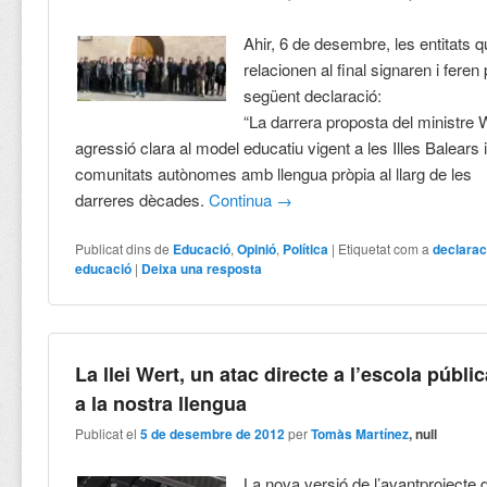
Ahir, 6 de desembre, les entitats 
relacionen al final signaren i feren 
següent declaració:
“La darrera proposta del ministre
agressió clara al model educatiu vigent a les Illes Balears i
comunitats autònomes amb llengua pròpia al llarg de les
darreres dècades.
Continua
→
Publicat dins de
Educació
,
Opinió
,
Política
|
Etiquetat com a
declarac
educació
|
Deixa una resposta
La llei Wert, un atac directe a l’escola públic
a la nostra llengua
Publicat el
5 de desembre de 2012
per
Tomàs Martínez
, null
La nova versió de l’avantprojecte 