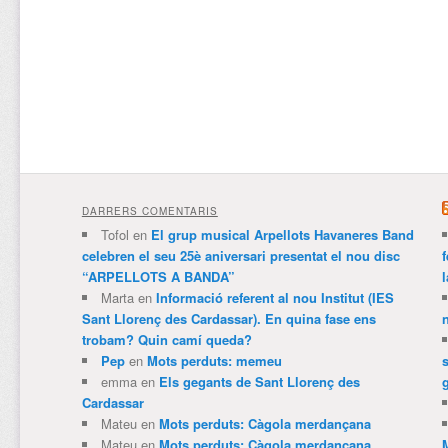
DARRERS COMENTARIS
Tofol
en
El grup musical Arpellots Havaneres Band
celebren el seu 25è aniversari presentat el nou disc
“ARPELLOTS A BANDA”
Marta
en
Informació referent al nou Institut (IES
Sant Llorenç des Cardassar). En quina fase ens
trobam? Quin camí queda?
Pep
en
Mots perduts: memeu
emma
en
Els gegants de Sant Llorenç des
Cardassar
Mateu
en
Mots perduts: Càgola merdançana
Mateu
en
Mots perduts: Càgola merdançana