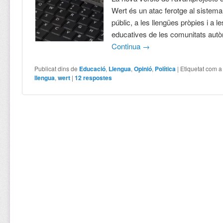
Wert és un atac ferotge al sistema
públic, a les llengües pròpies i a 
educatives de les comunitats aut
Continua
→
Publicat dins de
Educació
,
Llengua
,
Opinió
,
Política
|
Etiquetat com a
llengua
,
wert
|
12
respostes