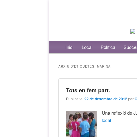
Menú principal
Inici
Aneu al contingut principal
Aneu al contingut secundari
Local
Política
Succe
ARXIU D'ETIQUETES:
MARINA
Tots en fem part.
Publicat el
22 de desembre de 2012
per
G
Una reflexió de J
local