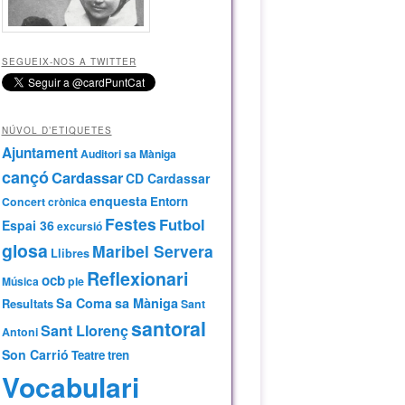
SEGUEIX-NOS A TWITTER
NÚVOL D’ETIQUETES
Ajuntament
Auditori sa Màniga
cançó
Cardassar
CD Cardassar
enquesta
Entorn
Concert
crònica
Festes
Futbol
Espai 36
excursió
glosa
Maribel Servera
Llibres
Reflexionari
ocb
Música
ple
Sa Coma
sa Màniga
Resultats
Sant
santoral
Sant Llorenç
Antoni
Son Carrió
Teatre
tren
Vocabulari