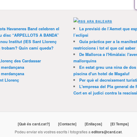
ARA BALEARS
lots Havaneres Band celebren el
La previsió de l’Aemet que es
 nou disc “ARPELLOTS A BANDA”
l’eclipsi
 nou Institut (IES Sant Llorenç
Guia pràctica per a la manifes
ns trobam? Quin camí queda?
restriccions i tot el que cal saber
De Mallorca a l'Himàlaia: l'av
Llorenç des Cardassar
mallorquins
a merdançana
En estat greu una nina de dos 
a merdançana
piscina d'un hotel de Magaluf
nt Llorenç
Per què el decreixement turíst
L'empresa del Pla general de 
Cort en el judici contra la resciss
[Què és card.cat?]
[Contacte]
[Enllaços]
[El Temps]
Podeu enviar els vostres escrits i fotografies a
editors@card.cat
.