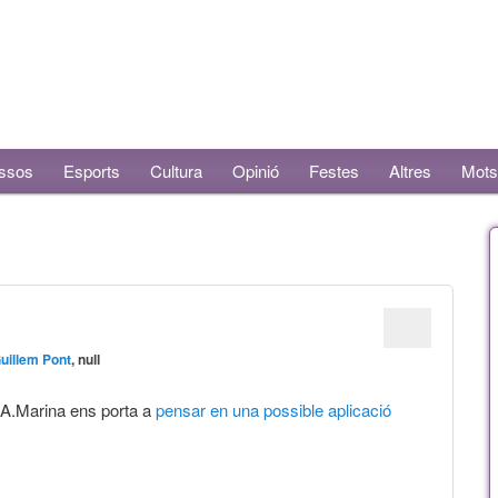
ssos
Esports
Cultura
Opinió
Festes
Altres
Mots
uillem Pont
, null
.A.Marina ens porta a
pensar en una possible aplicació