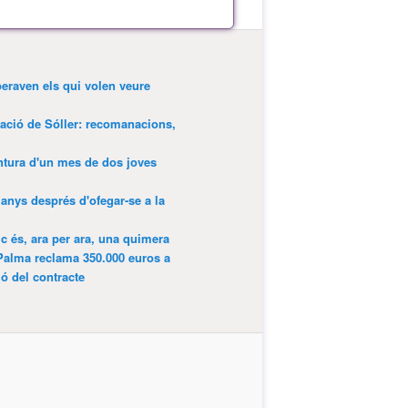
peraven els qui volen veure
tació de Sóller: recomanacions,
entura d'un mes de dos joves
anys després d'ofegar-se a la
ic és, ara per ara, una quimera
Palma reclama 350.000 euros a
ió del contracte