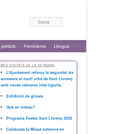
Cerca
 perduts
Feminisme
Llengua
MÉS VISITATS DE LA SETMANA:
L’Ajuntament reforça la seguretat als
accessos al nucli urbà de Sant Llorenç
amb noves càmeres intel·ligents.
Exhibició de gloses
Què en trobau?
Programa Festes Sant Llorenç 2026
Celebrada la Missa solemne en