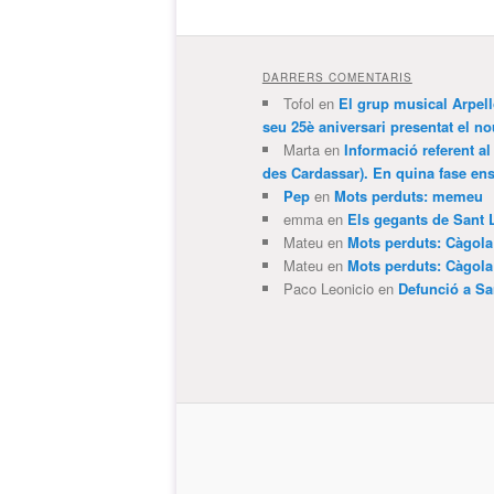
DARRERS COMENTARIS
Tofol
en
El grup musical Arpel
seu 25è aniversari presentat el
Marta
en
Informació referent al
des Cardassar). En quina fase e
Pep
en
Mots perduts: memeu
emma
en
Els gegants de Sant 
Mateu
en
Mots perduts: Càgol
Mateu
en
Mots perduts: Càgol
Paco Leonicio
en
Defunció a Sa