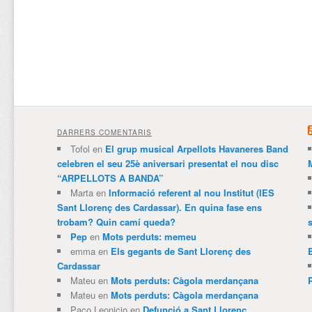
DARRERS COMENTARIS
Tofol
en
El grup musical Arpellots Havaneres Band
celebren el seu 25è aniversari presentat el nou disc
“ARPELLOTS A BANDA”
Marta
en
Informació referent al nou Institut (IES
Sant Llorenç des Cardassar). En quina fase ens
trobam? Quin camí queda?
Pep
en
Mots perduts: memeu
emma
en
Els gegants de Sant Llorenç des
Cardassar
Mateu
en
Mots perduts: Càgola merdançana
Mateu
en
Mots perduts: Càgola merdançana
Paco Leonicio
en
Defunció a Sant Llorenç