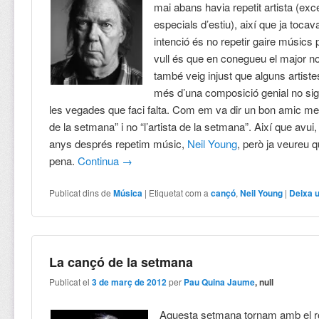
mai abans havia repetit artista (exc
especials d’estiu), així que ja toca
intenció és no repetir gaire músics 
vull és que en conegueu el major n
també veig injust que alguns artist
més d’una composició genial no sig
les vegades que faci falta. Com em va dir un bon amic me
de la setmana” i no “l’artista de la setmana”. Així que avu
anys després repetim músic,
Neil Young
, però ja veureu q
pena.
Continua
→
Publicat dins de
Música
|
Etiquetat com a
cançó
,
Neil Young
|
Deixa 
La cançó de la setmana
Publicat el
3 de març de 2012
per
Pau Quina Jaume
, null
Aquesta setmana tornam amb el ro