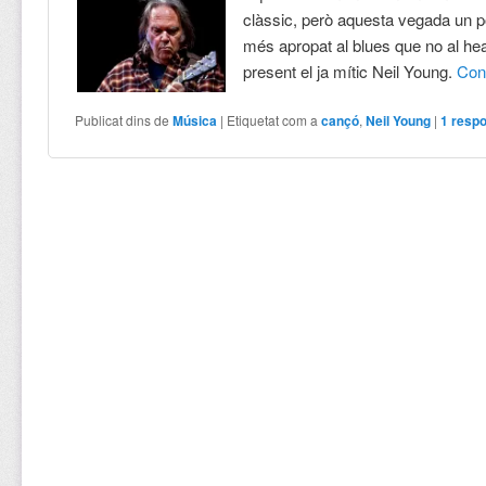
clàssic, però aquesta vegada un 
més apropat al blues que no al he
present el ja mític Neil Young.
Con
Publicat dins de
Música
|
Etiquetat com a
cançó
,
Neil Young
|
1
respo