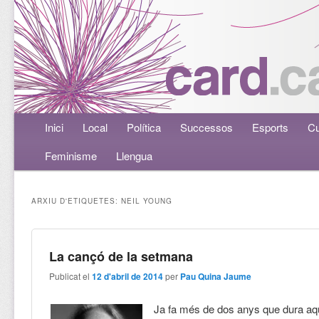
Menú principal
Inici
Aneu al contingut principal
Aneu al contingut secundari
Local
Política
Successos
Esports
Cu
Feminisme
Llengua
ARXIU D'ETIQUETES:
NEIL YOUNG
La cançó de la setmana
Publicat el
12 d'abril de 2014
per
Pau Quina Jaume
Ja fa més de dos anys que dura aqu