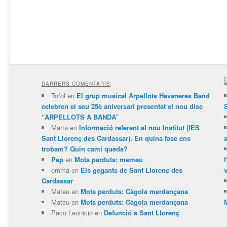
DARRERS COMENTARIS
Tofol
en
El grup musical Arpellots Havaneres Band
celebren el seu 25è aniversari presentat el nou disc
“ARPELLOTS A BANDA”
Marta
en
Informació referent al nou Institut (IES
Sant Llorenç des Cardassar). En quina fase ens
trobam? Quin camí queda?
Pep
en
Mots perduts: memeu
emma
en
Els gegants de Sant Llorenç des
v
Cardassar
Mateu
en
Mots perduts: Càgola merdançana
Mateu
en
Mots perduts: Càgola merdançana
Paco Leonicio
en
Defunció a Sant Llorenç