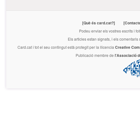
[Què és card.cat?]
[Contact
Podeu enviar els vostres escrits i fo
Els articles estan signats, i els comentaris
Card.cat
i tot el seu contingut està protegit per la llicencia
Creative Com
Publicació membre de
l'Associació 