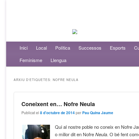
Menú principal
Inici
Aneu al contingut principal
Aneu al contingut secundari
Local
Política
Successos
Esports
Cu
Feminisme
Llengua
ARXIU D'ETIQUETES:
NOFRE NEULA
Coneixent en… Nofre Neula
Publicat el
8 d'octubre de 2014
per
Pau Quina Jaume
Qui al nostre poble no coneix en Nofre 
o millor dit en Nofre
Neula
. O bé fent com