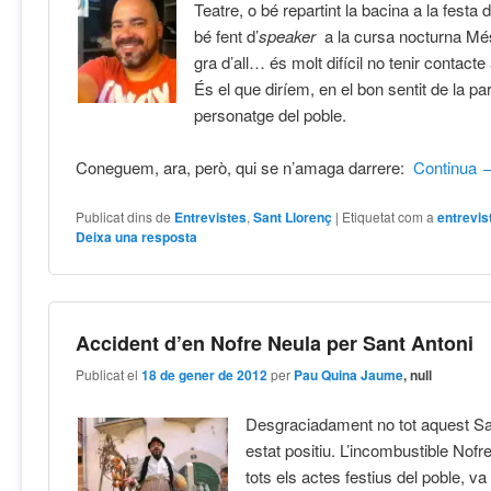
Teatre, o bé repartint la bacina a la festa 
bé fent d’
speaker
a la cursa nocturna M
gra d’all… és molt difícil no tenir contact
És el que diríem, en el bon sentit de la pa
personatge del poble.
Coneguem, ara, però, qui se n’amaga darrere:
Continua
Publicat dins de
Entrevistes
,
Sant Llorenç
|
Etiquetat com a
entrevis
Deixa una resposta
Accident d’en Nofre Neula per Sant Antoni
Publicat el
18 de gener de 2012
per
Pau Quina Jaume
, null
Desgraciadament no tot aquest Sa
estat positiu. L’incombustible Nofr
tots els actes festius del poble, va 