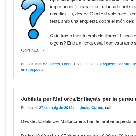
importància (encara que malauradamet sig
uns dies…), des de Card.cat volem col·lab
festa amb una enquesta sobre el món dels l
Quin tracte tens tu amb els llibres? Llegeix
o gens? Entra a l’enquesta i contesta amb si
Continua
→
Publicat dins de
Llibres
,
Local
|
Etiquetat com a
enquesta
,
lectura
,
ll
una resposta
Jubilats per Mallorca/Enllaçats per la paraul
Publicat el
27 de maig de 2012
per
Josep Cortès
, null
Des de Jubilats per Mallorca ens han fet arribar aquesta 
De les 19.00 del dia 25 de maig fins les 19.00 del 26 hem c