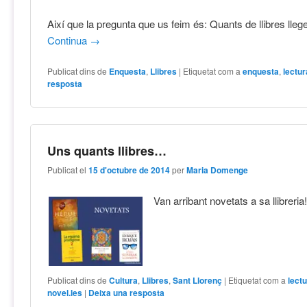
Així que la pregunta que us feim és: Quants de llibres lleg
Continua
→
Publicat dins de
Enquesta
,
Llibres
|
Etiquetat com a
enquesta
,
lectur
resposta
Uns quants llibres…
Publicat el
15 d'octubre de 2014
per
Maria Domenge
Van arribant novetats a sa llibreria
Publicat dins de
Cultura
,
Llibres
,
Sant Llorenç
|
Etiquetat com a
lect
novel.les
|
Deixa una resposta