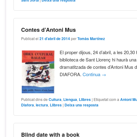
Sant Jordi
Deixa una resposta
Contes d’Antoni Mus
Publicat el
21 d'abril de 2014
per
Tomàs Martínez
El proper dijous, 24 d’abril, a les 20,30 
biblioteca de Sant Llorenç hi haurà una
dramatitzada de contes d’Antoni Mus de
DIAFORA.
Continua
→
Publicat dins de
Cultura
,
Llengua
,
Llibres
|
Etiquetat com a
Antoni M
Diafora
,
lectura
,
Llibres
|
Deixa una resposta
Blind date with a book