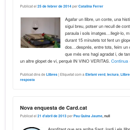
Publicat el
25 de febrer de 2014
per
Catalina Ferrer
Agafar un llibre, un conte, una his
sigui breu, potser un recull de con
paraula i sols imatges…llegir-lo, mi
durant 15 minutets tot fent un glope
dos…després, entre tots, feim un 
que més ens hagi agradat i, de tan
un altre glopet de vi, perquè IN VINO VERITAS.
Continua
Publicat dins de
Llibres
|
Etiquetat com a
Elefant verd
,
lectura
,
Llibr
resposta
Nova enquesta de Card.cat
Publicat el
21 d'abril de 2013
per
Pau Quina Jaume
, null
Aprofitant que ara arriba Sant Jordi i els lli