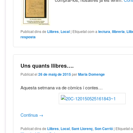
Publicat dins de
Llibres
,
Local
|
Etiquetat com a
lectura
,
llibreria
,
Lli
resposta
Uns quants llibres….
Publicat el
26 de maig de 2015
per
Maria Domenge
Aquesta setmana va de còmics i contes…
Continua
→
Publicat dins de
Llibres
,
Local
,
Sant Llorenç
,
Son Carrió
|
Etiquetat 