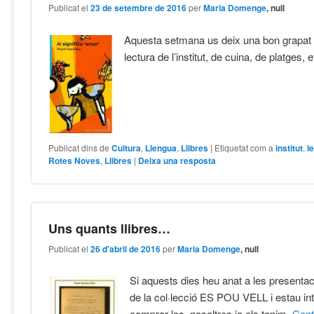
Publicat el
23 de setembre de 2016
per
Maria Domenge
, null
Aquesta setmana us deix una bon grapat d
lectura de l’institut, de cuina, de platges, 
Publicat dins de
Cultura
,
Llengua
,
Llibres
|
Etiquetat com a
institut
,
l
Rotes Noves
,
Llibres
|
Deixa una resposta
Uns quants llibres…
Publicat el
26 d'abril de 2016
per
Maria Domenge
, null
Si aquests dies heu anat a les presentaci
de la col·lecció ES POU VELL i estau in
comprar-los, nosaltres ja els tenim.
Con