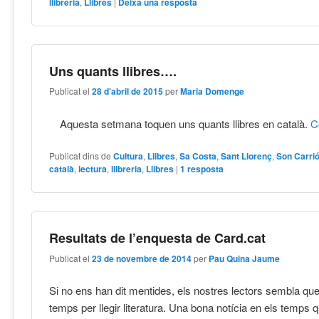
llibreria
,
Llibres
|
Deixa una resposta
Uns quants llibres….
Publicat el
28 d'abril de 2015
per
Maria Domenge
Aquesta setmana toquen uns quants llibres en català.
C
Publicat dins de
Cultura
,
Llibres
,
Sa Costa
,
Sant Llorenç
,
Son Carri
català
,
lectura
,
llibreria
,
Llibres
|
1
resposta
Resultats de l’enquesta de Card.cat
Publicat el
23 de novembre de 2014
per
Pau Quina Jaume
Si no ens han dit mentides, els nostres lectors sembla qu
temps per llegir literatura. Una bona notícia en els temps