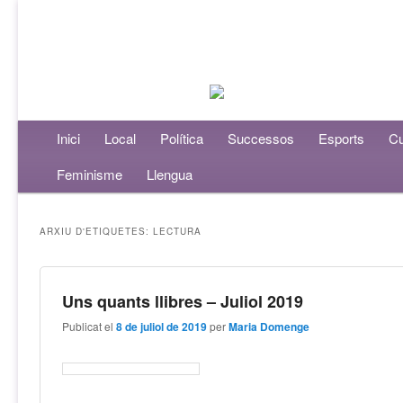
Menú principal
Inici
Aneu al contingut principal
Aneu al contingut secundari
Local
Política
Successos
Esports
Cu
Feminisme
Llengua
ARXIU D'ETIQUETES:
LECTURA
Uns quants llibres – Juliol 2019
Publicat el
8 de juliol de 2019
per
Maria Domenge