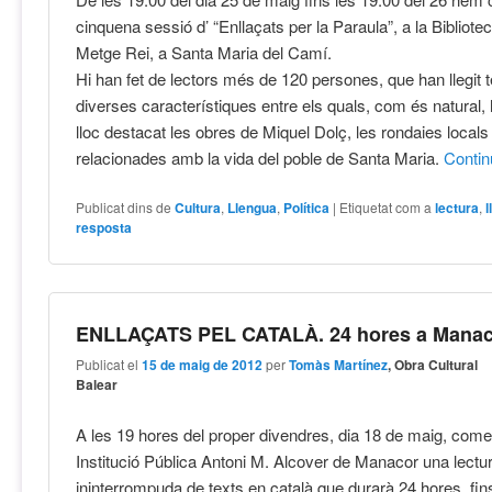
cinquena sessió d’ “Enllaçats per la Paraula”, a la Bibliot
Metge Rei, a Santa Maria del Camí.
Hi han fet de lectors més de 120 persones, que han llegit 
diverses característiques entre els quals, com és natural, 
lloc destacat les obres de Miquel Dolç, les rondaies locals 
relacionades amb la vida del poble de Santa Maria.
Conti
Publicat dins de
Cultura
,
Llengua
,
Política
|
Etiquetat com a
lectura
,
resposta
ENLLAÇATS PEL CATALÀ. 24 hores a Mana
Publicat el
15 de maig de 2012
per
Tomàs Martínez
, Obra Cultural
Balear
A les 19 hores del proper divendres, dia 18 de maig, come
Institució Pública Antoni M. Alcover de Manacor una lectu
ininterrompuda de texts en català que durarà 24 hores, fin