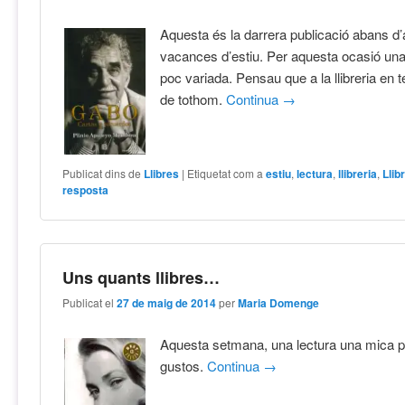
Aquesta és la darrera publicació abans d’
vacances d’estiu. Per aquesta ocasió una
poc variada. Pensau que a la llibreria en t
de tothom.
Continua
→
Publicat dins de
Llibres
|
Etiquetat com a
estiu
,
lectura
,
llibreria
,
Llib
resposta
Uns quants llibres…
Publicat el
27 de maig de 2014
per
Maria Domenge
Aquesta setmana, una lectura una mica pe
gustos.
Continua
→