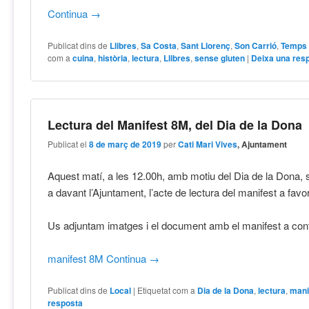
Continua
→
Publicat dins de
Llibres
,
Sa Costa
,
Sant Llorenç
,
Son Carrió
,
Temps l
com a
cuina
,
història
,
lectura
,
Llibres
,
sense gluten
|
Deixa una res
Lectura del Manifest 8M, del Dia de la Dona
Publicat el
8 de març de 2019
per
Cati Mari Vives
, Ajuntament
Aquest matí, a les 12.00h, amb motiu del Dia de la Dona, s
a davant l’Ajuntament, l’acte de lectura del manifest a favor 
Us adjuntam imatges i el document amb el manifest a cont
manifest 8M
Continua
→
Publicat dins de
Local
|
Etiquetat com a
Dia de la Dona
,
lectura
,
mani
resposta