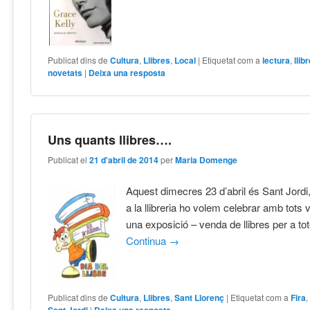
Publicat dins de
Cultura
,
Llibres
,
Local
|
Etiquetat com a
lectura
,
llib
novetats
|
Deixa una resposta
Uns quants llibres….
Publicat el
21 d'abril de 2014
per
Maria Domenge
Aquest dimecres 23 d’abril és Sant Jordi, 
a la llibreria ho volem celebrar amb tots
una exposició – venda de llibres per a to
Continua
→
Publicat dins de
Cultura
,
Llibres
,
Sant Llorenç
|
Etiquetat com a
Fira
|