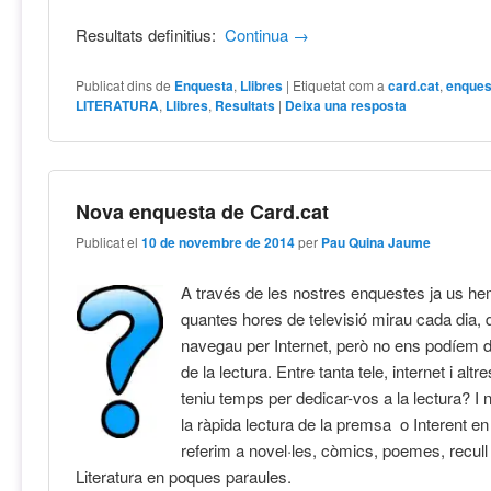
Resultats definitius:
Continua
→
Publicat dins de
Enquesta
,
Llibres
|
Etiquetat com a
card.cat
,
enques
LITERATURA
,
Llibres
,
Resultats
|
Deixa una resposta
Nova enquesta de Card.cat
Publicat el
10 de novembre de 2014
per
Pau Quina Jaume
A través de les nostres enquestes ja us 
quantes hores de televisió mirau cada dia,
navegau per Internet, però no ens podíem d
de la lectura. Entre tanta tele, internet i alt
teniu temps per dedicar-vos a la lectura? I 
la ràpida lectura de la premsa o Interent e
referim a novel·les, còmics, poemes, recul
Literatura en poques paraules.