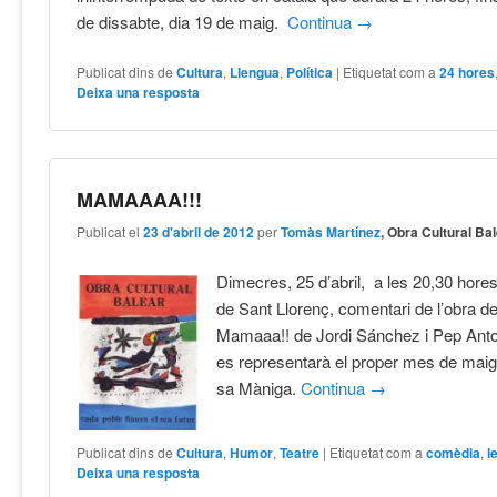
de dissabte, dia 19 de maig.
Continua
→
Publicat dins de
Cultura
,
Llengua
,
Política
|
Etiquetat com a
24 hores
Deixa una resposta
MAMAAAA!!!
Publicat el
23 d'abril de 2012
per
Tomàs Martínez
, Obra Cultural Ba
Dimecres, 25 d’abril, a les 20,30 hores,
de Sant Llorenç, comentari de l’obra de
Mamaaa!! de Jordi Sánchez i Pep An
es representarà el proper mes de maig a
sa Màniga.
Continua
→
Publicat dins de
Cultura
,
Humor
,
Teatre
|
Etiquetat com a
comèdia
,
l
Deixa una resposta