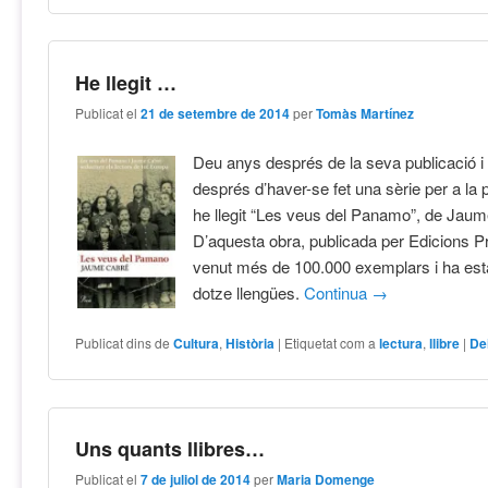
He llegit …
Publicat el
21 de setembre de 2014
per
Tomàs Martínez
Deu anys després de la seva publicació i
després d’haver-se fet una sèrie per a la p
he llegit “Les veus del Panamo”, de Jau
D’aquesta obra, publicada per Edicions P
venut més de 100.000 exemplars i ha esta
dotze llengües.
Continua
→
Publicat dins de
Cultura
,
Història
|
Etiquetat com a
lectura
,
llibre
|
De
Uns quants llibres…
Publicat el
7 de juliol de 2014
per
Maria Domenge