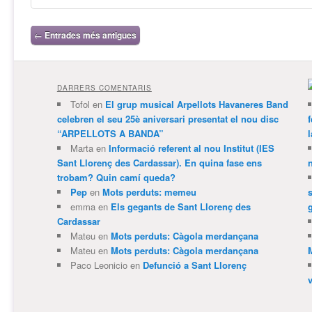
Navegació per les entrades
←
Entrades més antigues
DARRERS COMENTARIS
Tofol
en
El grup musical Arpellots Havaneres Band
celebren el seu 25è aniversari presentat el nou disc
“ARPELLOTS A BANDA”
Marta
en
Informació referent al nou Institut (IES
Sant Llorenç des Cardassar). En quina fase ens
trobam? Quin camí queda?
Pep
en
Mots perduts: memeu
emma
en
Els gegants de Sant Llorenç des
Cardassar
Mateu
en
Mots perduts: Càgola merdançana
Mateu
en
Mots perduts: Càgola merdançana
Paco Leonicio
en
Defunció a Sant Llorenç