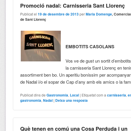
Promoció nadal: Carnisseria Sant Llorenç
Publicat el
19 de desembre de 2013
per
Maria Domenge
, Comercia
de Sant Llorenç
EMBOTITS CASOLANS
Vos ve de gust un sortit d’emboti
la carnisseria Sant Llorenç en ten
assortiment ben bo. Un aperitiu boníssim per acompanyar 
de Nadal i/o el sopar de Cap d’any amb els amics o la fam
Publicat dins de
Gastronomia
,
Local
|
Etiquetat com a
carnisseria
,
e
gastronomia
,
Nadal
|
Deixa una resposta
Què tenen en comú una Cosa Perduda i un