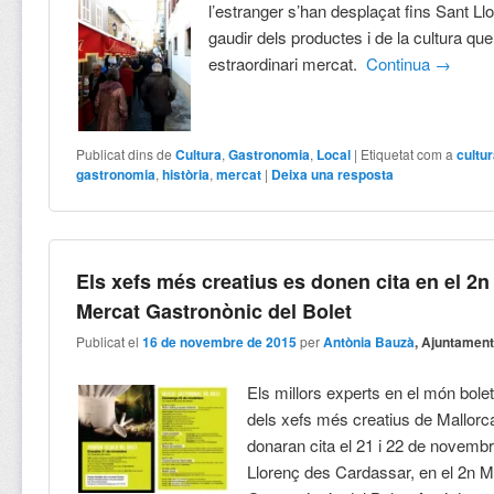
l’estranger s’han desplaçat fins Sant Ll
gaudir dels productes i de la cultura qu
estraordinari mercat.
Continua
→
Publicat dins de
Cultura
,
Gastronomia
,
Local
|
Etiquetat com a
cultu
gastronomia
,
història
,
mercat
|
Deixa una resposta
Els xefs més creatius es donen cita en el 2n
Mercat Gastronònic del Bolet
Publicat el
16 de novembre de 2015
per
Antònia Bauzà
, Ajuntamen
Els millors experts en el món bolet
dels xefs més creatius de Mallorc
donaran cita el 21 i 22 de novemb
Llorenç des Cardassar, en el 2n M