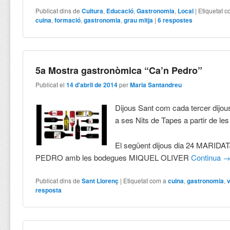
Publicat dins de
Cultura
,
Educació
,
Gastronomia
,
Local
|
Etiquetat 
cuina
,
formació
,
gastronomia
,
grau mitja
|
6
respostes
5a Mostra gastronòmica “Ca’n Pedro”
Publicat el
14 d'abril de 2014
per
Maria Santandreu
Dijous Sant com cada tercer dijo
a ses Nits de Tapes a partir de le
El següent dijous dia 24 MARID
PEDRO amb les bodegues MIQUEL OLIVER
Continua
Publicat dins de
Sant Llorenç
|
Etiquetat com a
cuina
,
gastronomia
,
v
resposta