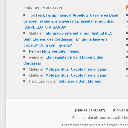
DARRERS COMENTARIS
Tofol
en
El grup musical Arpellots Havaneres Band
celebren el seu 25è aniversari presentat el nou disc
“ARPELLOTS A BANDA”
Marta
en
Informació referent al nou Institut (IES
Sant Llorenç des Cardassar). En quina fase ens
trobam? Quin camí queda?
Pep
en
Mots perduts: memeu
emma
en
Els gegants de Sant Llorenç des
Cardassar
l
Mateu
en
Mots perduts: Càgola merdançana
Mateu
en
Mots perduts: Càgola merdançana
Paco Leonicio
en
Defunció a Sant Llorenç
[Què és card.cat?]
[Contact
Podeu enviar els vostres escrits i fo
Els articles estan signats, i els comentaris