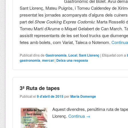
Gastronòmic del Bolet. Avui dematí
Sant Llorenç, Mateu Puigròs, i Tomeu Caldendey de Xirim
presentat les jornades acompanyats d’alguns dels cuiner
part del
Show Cooking Expres Codorniu
: Marta Rosselló 
Tomeu Martí d’Arume o Miquel Gelabert de Can March. T
assistit representants de les set food trucks que diumenge
fetes amb bolets, com Variat, Taleca o Notenom.
Continu
Publicat dins de
Gastronomia
,
Local
,
Sant Llorenç
|
Etiquetat com a
gastronomia
,
mercat
|
Deixa una resposta
3ª Ruta de tapes
Publicat el
9 d'abril de 2015
per
Maria Domenge
Aquest divendres, penúltima ruta de tap
Llorenç.
Continua
→