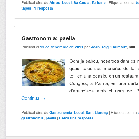
Publicat dins de
Altres
,
Local
,
Sa Costa
,
Turisme
|
Etiquetat com a
b
tapes
|
1
resposta
Gastronomia: paella
Publicat el
19 de desembre de 2011
per
Joan Roig "Dalmau"
, null
Com ja sabeu, nosaltres dam es n
quasi totes sas maneras de fer a
tot, en una ocasió, en un restaura
Congrés, a Palma, en una carta,
d’anunciada amb el nom de “Pae
Continua
→
Publicat dins de
Gastronomia
,
Local
,
Sant Llorenç
|
Etiquetat com a
gastronomia
,
paella
|
Deixa una resposta