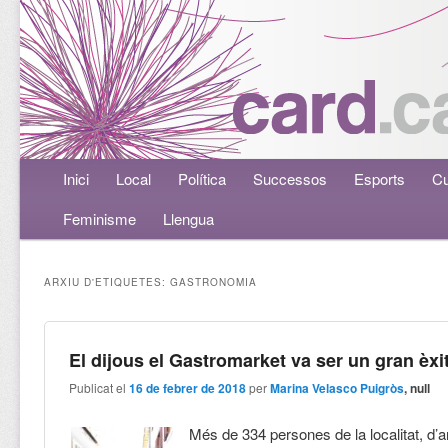
Menú principal
Inici
Aneu al contingut principal
Aneu al contingut secundari
Local
Política
Successos
Esports
Cu
Feminisme
Llengua
ARXIU D'ETIQUETES:
GASTRONOMIA
El dijous el Gastromarket va ser un gran èxi
Publicat el
16 de febrer de 2018
per
Marina Velasco Puigròs
, null
Més de 334 persones de la localitat, d’arr