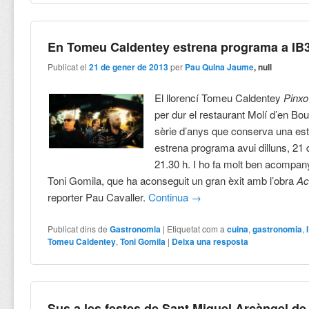
En Tomeu Caldentey estrena programa a IB
Publicat el
21 de gener de 2013
per
Pau Quina Jaume
, null
El llorencí Tomeu Caldentey
Pinxo
per dur el restaurant Molí d’en Bou
sèrie d’anys que conserva una estr
estrena programa avui dilluns, 21 
21.30 h. I ho fa molt ben acompany
Toni Gomila, que ha aconseguit un gran èxit amb l’obra
Ac
reporter Pau Cavaller.
Continua
→
Publicat dins de
Gastronomia
|
Etiquetat com a
cuina
,
gastronomia
,
Tomeu Caldentey
,
Toni Gomila
|
Deixa una resposta
Sus a les festes de Sant Miquel Arcàngel de