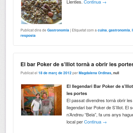
Llenties.
Continua
→
Publicat dins de
Gastronomia
|
Etiquetat com a
cuina
,
gastronomia
,
resposta
El bar Poker de s’Illot tornà a obrir les porte
Publicat el
18 de març de 2012
per
Magdalena Ordinas
, null
El llegendari Bar Poker de s’Illot
les portes
El passat divendres tornà obrir les
llegendari bar Poker de S’Illot. El s
n’Andreu “Beia”, fa uns anys hagué
local per
Continua
→