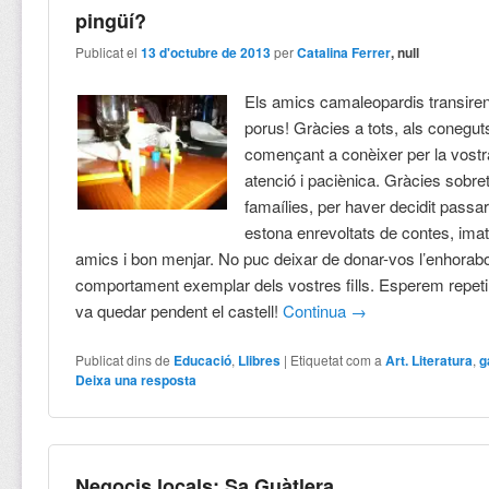
pingüí?
Publicat el
13 d'octubre de 2013
per
Catalina Ferrer
, null
Els amics camaleopardis transiren
porus! Gràcies a tots, als coneguts 
començant a conèixer per la vost
atenció i paciènica. Gràcies sobret
famaílies, per haver decidit passa
estona enrevoltats de contes, imat
amics i bon menjar. No puc deixar de donar-vos l’enhorab
comportament exemplar dels vostres fills. Esperem repeti
va quedar pendent el castell!
Continua
→
Publicat dins de
Educació
,
Llibres
|
Etiquetat com a
Art. Literatura
,
g
Deixa una resposta
Negocis locals: Sa Guàtlera