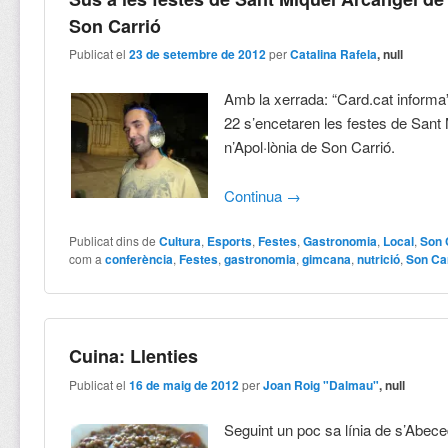
Son Carrió
Publicat el
23 de setembre de 2012
per
Catalina Rafela
, null
Amb la xerrada: “Card.cat informa”
22 s’encetaren les festes de Sant
n’Apol·lònia de Son Carrió.
Continua
→
Publicat dins de
Cultura
,
Esports
,
Festes
,
Gastronomia
,
Local
,
Son 
com a
conferència
,
Festes
,
gastronomia
,
gimcana
,
nutrició
,
Son Ca
Cuina: Llenties
Publicat el
16 de maig de 2012
per
Joan Roig "Dalmau"
, null
Seguint un poc sa línia de s’Abece