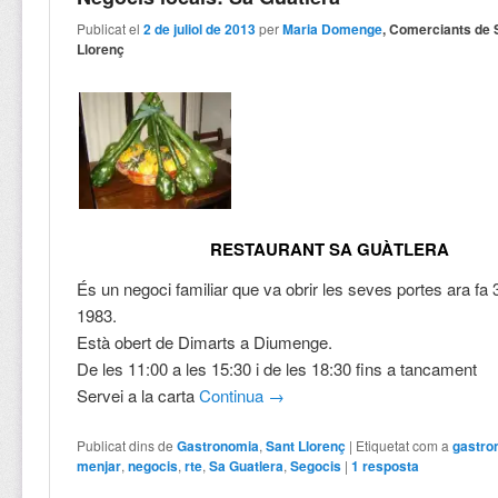
Publicat el
2 de juliol de 2013
per
Maria Domenge
, Comerciants de 
Llorenç
RESTAURANT SA GUÀTLERA
És un negoci familiar que va obrir les seves portes ara fa 
1983.
Està obert de Dimarts a Diumenge.
De les 11:00 a les 15:30 i de les 18:30 fins a tancament
Servei a la carta
Continua
→
Publicat dins de
Gastronomia
,
Sant Llorenç
|
Etiquetat com a
gastro
menjar
,
negocis
,
rte
,
Sa Guatlera
,
Segocis
|
1
resposta