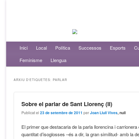
Menú principal
Inici
Aneu al contingut principal
Aneu al contingut secundari
Local
Política
Successos
Esports
Cu
Feminisme
Llengua
ARXIU D'ETIQUETES:
PARLAR
Sobre el parlar de Sant Llorenç (II)
Publicat el
23 de setembre de 2011
per
Joan Llull Vives
, null
El primer que destacaria de la parla llorencina i carrionera
quantitat d’isoglosses –és a dir, la gran similitud- amb la 