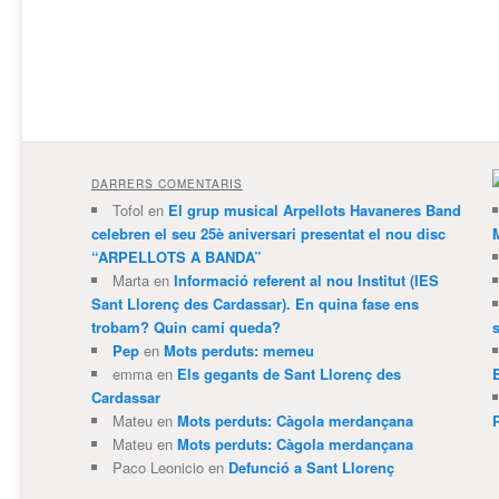
DARRERS COMENTARIS
Tofol
en
El grup musical Arpellots Havaneres Band
celebren el seu 25è aniversari presentat el nou disc
“ARPELLOTS A BANDA”
Marta
en
Informació referent al nou Institut (IES
Sant Llorenç des Cardassar). En quina fase ens
trobam? Quin camí queda?
Pep
en
Mots perduts: memeu
emma
en
Els gegants de Sant Llorenç des
Cardassar
Mateu
en
Mots perduts: Càgola merdançana
Mateu
en
Mots perduts: Càgola merdançana
Paco Leonicio
en
Defunció a Sant Llorenç