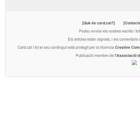
[Què és card.cat?]
[Contact
Podeu enviar els vostres escrits i fo
Els articles estan signats, i els comentaris
Card.cat
i tot el seu contingut està protegit per la llicencia
Creative Com
Publicació membre de
l'Associació 