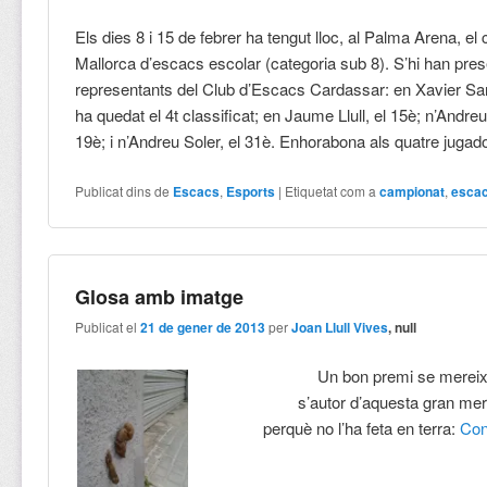
Els dies 8 i 15 de febrer ha tengut lloc, al Palma Arena, e
Mallorca d’escacs escolar (categoria sub 8). S’hi han pres
representants del Club d’Escacs Cardassar: en Xavier Sa
ha quedat el 4t classificat; en Jaume Llull, el 15è; n’Andreu
19è; i n’Andreu Soler, el 31è. Enhorabona als quatre jugado
Publicat dins de
Escacs
,
Esports
|
Etiquetat com a
campionat
,
esca
Glosa amb imatge
Publicat el
21 de gener de 2013
per
Joan Llull Vives
, null
Un bon premi se merei
s’autor d’aquesta gran mer
perquè no l’ha feta en terra:
Con