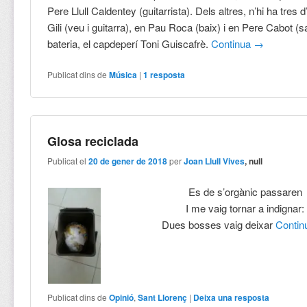
Pere Llull Caldentey (guitarrista). Dels altres, n’hi ha tres d
Gili (veu i guitarra), en Pau Roca (baix) i en Pere Cabot (sa
bateria, el capdeperí Toni Guiscafrè.
Continua
→
Publicat dins de
Música
|
1
resposta
Glosa reciclada
Publicat el
20 de gener de 2018
per
Joan Llull Vives
, null
Es de s’orgànic passaren
I me vaig tornar a indignar:
Dues bosses vaig deixar
Conti
Publicat dins de
Opinió
,
Sant Llorenç
|
Deixa una resposta