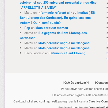
celebren el seu 25è aniversari presentat el nou disc
v
“ARPELLOTS A BANDA”
Marta
en
Informació referent al nou Institut (IES
Sant Llorenç des Cardassar). En quina fase ens
trobam? Quin camí queda?
Pep
en
Mots perduts: memeu
emma
en
Els gegants de Sant Llorenç des
Cardassar
Mateu
en
Mots perduts: Càgola merdançana
Mateu
en
Mots perduts: Càgola merdançana
Paco Leonicio
en
Defunció a Sant Llorenç
3
[Què és card.cat?]
[Contact
Podeu enviar els vostres escrits i fo
Els articles estan signats, i els comentaris
Card.cat
i tot el seu contingut està protegit per la llicencia
Creative Com
Publicació membre de
l'Associació 