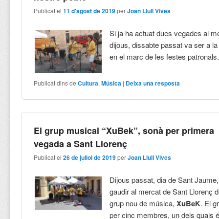
Publicat el
11 d'agost de 2019
per
Joan Llull Vives
Si ja ha actuat dues vegades al m
dijous, dissabte passat va ser a la
en el marc de les festes patronals
Publicat dins de
Cultura
,
Música
|
Deixa una resposta
El grup musical “XuBek”, sonà per primera
vegada a Sant Llorenç
Publicat el
26 de juliol de 2019
per
Joan Llull Vives
Dijous passat, dia de Sant Jaume
gaudir al mercat de Sant Llorenç d
grup nou de música,
XuBeK
. El g
per cinc membres, un dels quals és