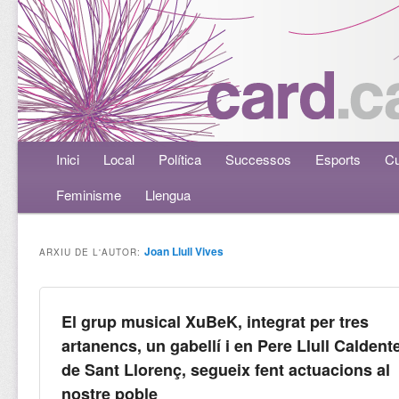
Menú principal
Inici
Aneu al contingut principal
Aneu al contingut secundari
Local
Política
Successos
Esports
Cu
Feminisme
Llengua
Joan Llull Vives
ARXIU DE L'AUTOR:
El grup musical XuBeK, integrat per tres
artanencs, un gabellí i en Pere Llull Caldent
de Sant Llorenç, segueix fent actuacions al
nostre poble