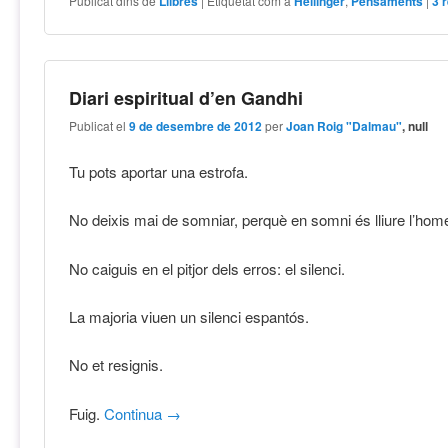
Publicat dins de
Llibres
|
Etiquetat com a
Hellinger
,
Pensaments
|
3
r
Diari espiritual d’en Gandhi
Publicat el
9 de desembre de 2012
per
Joan Roig "Dalmau"
, null
Tu pots aportar una estrofa.
No deixis mai de somniar, perquè en somni és lliure l’hom
No caiguis en el pitjor dels erros: el silenci.
La majoria viuen un silenci espantós.
No et resignis.
Fuig.
Continua
→