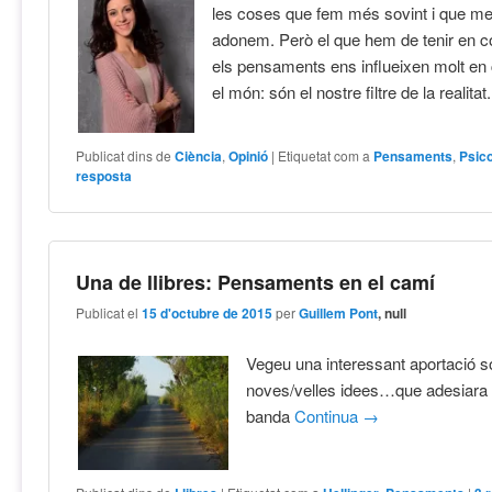
les coses que fem més sovint i que m
adonem. Però el que hem de tenir en 
els pensaments ens influeixen molt e
el món: són el nostre filtre de la realitat
Publicat dins de
Ciència
,
Opinió
|
Etiquetat com a
Pensaments
,
Psico
resposta
Una de llibres: Pensaments en el camí
Publicat el
15 d'octubre de 2015
per
Guillem Pont
, null
Vegeu una interessant aportació s
noves/velles idees…que adesiara
banda
Continua
→