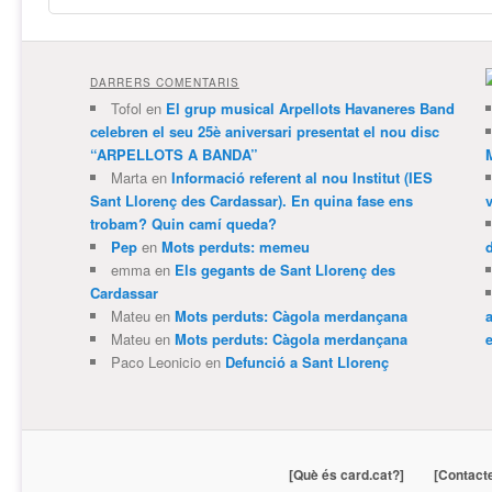
DARRERS COMENTARIS
Tofol
en
El grup musical Arpellots Havaneres Band
celebren el seu 25è aniversari presentat el nou disc
“ARPELLOTS A BANDA”
Marta
en
Informació referent al nou Institut (IES
Sant Llorenç des Cardassar). En quina fase ens
trobam? Quin camí queda?
Pep
en
Mots perduts: memeu
emma
en
Els gegants de Sant Llorenç des
Cardassar
Mateu
en
Mots perduts: Càgola merdançana
Mateu
en
Mots perduts: Càgola merdançana
e
Paco Leonicio
en
Defunció a Sant Llorenç
[Què és card.cat?]
[Contact