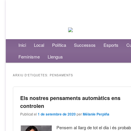
Menú principal
Inici
Aneu al contingut principal
Aneu al contingut secundari
Local
Política
Successos
Esports
Cu
Feminisme
Llengua
ARXIU D'ETIQUETES:
PENSAMENTS
Els nostres pensaments automàtics ens
controlen
Publicat el
1 de setembre de 2020
per
Mélanie Perpiña
Pensem al llarg de tot el dia i és prob