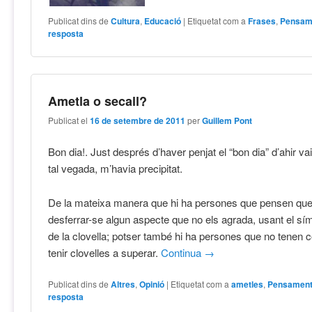
Publicat dins de
Cultura
,
Educació
|
Etiquetat com a
Frases
,
Pensam
resposta
Ametla o secall?
Publicat el
16 de setembre de 2011
per
Guillem Pont
Bon dia!. Just després d’haver penjat el “bon dia” d’ahir v
tal vegada, m’havia precipitat.
De la mateixa manera que hi ha persones que pensen qu
desferrar-se algun aspecte que no els agrada, usant el sími
de la clovella; potser també hi ha persones que no tenen 
tenir clovelles a superar.
Continua
→
Publicat dins de
Altres
,
Opinió
|
Etiquetat com a
ametles
,
Pensamen
resposta