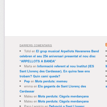
DARRERS COMENTARIS
Tofol
en
El grup musical Arpellots Havaneres Band
celebren el seu 25è aniversari presentat el nou disc
“ARPELLOTS A BANDA”
Marta
en
Informació referent al nou Institut (IES
Sant Llorenç des Cardassar). En quina fase ens
trobam? Quin camí queda?
Pep
en
Mots perduts: memeu
emma
en
Els gegants de Sant Llorenç des
Cardassar
Mateu
en
Mots perduts: Càgola merdançana
Mateu
en
Mots perduts: Càgola merdançana
Paco Leonicio
en
Defunció a Sant Llorenç