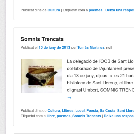
Publicat dins de
Cultura
|
Etiquetat com a
poemes
|
Deixa una respo
Somnis Trencats
Publicat el
10 de juny de 2013
per
Tomàs Martínez
, null
La delegació de l’OCB de Sant Ll
col·laboració de l’Ajuntament pres
dia 13 de juny, dijous, a les 21 hor
biblioteca de Sant Llorenç, el llib
d’Ignasi Umbert, SOMNIS TREN
→
Publicat dins de
Cultura
,
Llibres
,
Local
,
Poesia
,
Sa Costa
,
Sant Llor
Etiquetat com a
llibre
,
poemes
,
Somnis Trencats
|
Deixa una respos