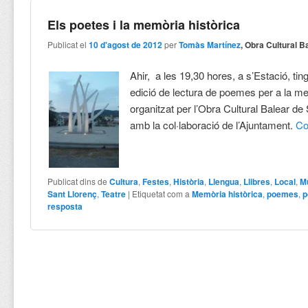
Els poetes i la memòria històrica
Publicat el
10 d'agost de 2012
per
Tomàs Martínez
, Obra Cultural B
Ahir, a les 19,30 hores, a s’Estació, ting
edició de lectura de poemes per a la me
organitzat per l’Obra Cultural Balear de
amb la col·laboració de l’Ajuntament.
Co
Publicat dins de
Cultura
,
Festes
,
Història
,
Llengua
,
Llibres
,
Local
,
M
Sant Llorenç
,
Teatre
|
Etiquetat com a
Memòria històrica
,
poemes
,
p
resposta