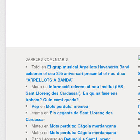
DARRERS COMENTARIS
Tofol
en
El grup musical Arpellots Havaneres Band
celebren el seu 25è aniversari presentat el nou disc
“ARPELLOTS A BANDA”
Marta
en
Informació referent al nou Institut (IES
Sant Llorenç des Cardassar). En quina fase ens
trobam? Quin camí queda?
Pep
en
Mots perduts: memeu
emma
en
Els gegants de Sant Llorenç des
v
Cardassar
Mateu
en
Mots perduts: Càgola merdançana
Mateu
en
Mots perduts: Càgola merdançana
Paco Leonicio
en
Defunció a Sant Llorenç