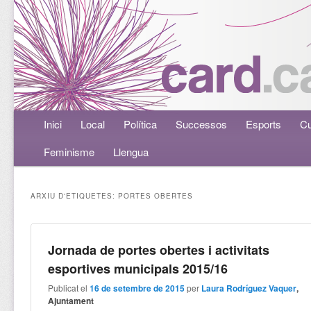
Menú principal
Inici
Aneu al contingut principal
Aneu al contingut secundari
Local
Política
Successos
Esports
Cu
Feminisme
Llengua
ARXIU D'ETIQUETES:
PORTES OBERTES
Jornada de portes obertes i activitats
esportives municipals 2015/16
Publicat el
16 de setembre de 2015
per
Laura Rodríguez Vaquer
,
Ajuntament