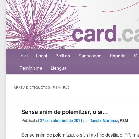
Menú principal
Inici
Aneu al contingut principal
Aneu al contingut secundari
Local
Política
Successos
Esports
Cu
Feminisme
Llengua
ARXIU D'ETIQUETES:
PSM. PLE
Sense ànim de polemitzar, o sí…
Publicat el
27 de setembre de 2011
per
Tomàs Martínez
, PSM
Sense ànim de polemitzar, o sí, si així ho desitja el PP, m’