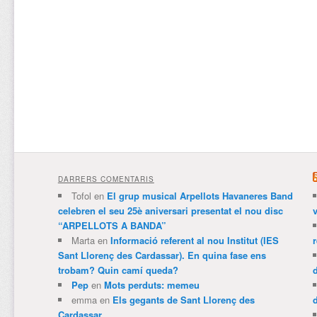
DARRERS COMENTARIS
Tofol
en
El grup musical Arpellots Havaneres Band
celebren el seu 25è aniversari presentat el nou disc
v
“ARPELLOTS A BANDA”
Marta
en
Informació referent al nou Institut (IES
Sant Llorenç des Cardassar). En quina fase ens
trobam? Quin camí queda?
Pep
en
Mots perduts: memeu
emma
en
Els gegants de Sant Llorenç des
Cardassar