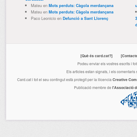
Mateu
en
Mots perduts: Càgola merdançana
Mateu
en
Mots perduts: Càgola merdançana
Paco Leonicio
en
Defunció a Sant Llorenç
3
[Què és card.cat?]
[Contact
Podeu enviar els vostres escrits i fo
Els articles estan signats, i els comentaris
Card.cat
i tot el seu contingut està protegit per la llicencia
Creative Com
Publicació membre de
l'Associació 