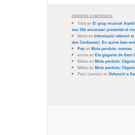
DARRERS COMENTARIS
Tofol
en
El grup musical Arpel
seu 25è aniversari presentat el
Marta
en
Informació referent al
des Cardassar). En quina fase e
Pep
en
Mots perduts: memeu
emma
en
Els gegants de Sant 
Mateu
en
Mots perduts: Càgol
Mateu
en
Mots perduts: Càgol
Paco Leonicio
en
Defunció a Sa