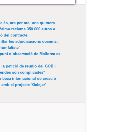
ic és, ara per ara, una quimera
Palma reclama 350.000 euros a
ió del contracte
lar les adjudicacions docents:
riomfalista"
punt d’observació de Mallorca es
 la petició de reunió del GOB i
gendes són complicades"
 beca internacional de creació
r amb el projecte ‘Galejar’