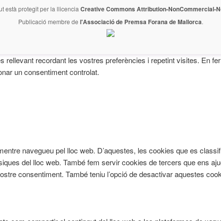
ut està protegit per la llicencia
Creative Commons Attribution-NonCommercial-No
Publicació membre de
l'Associació de Premsa Forana de Mallorca
.
és rellevant recordant les vostres preferències i repetint visites. En 
onar un consentiment controlat.
cia mentre navegueu pel lloc web. D’aquestes, les cookies que es cl
àsiques del lloc web. També fem servir cookies de tercers que ens aju
re consentiment. També teniu l’opció de desactivar aquestes cookie