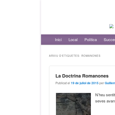
Menú principal
Inici
Aneu al contingut principal
Aneu al contingut secundari
Local
Política
Succe
ARXIU D'ETIQUETES:
ROMANONES
La Doctrina Romanones
Publicat el
19 de juliol de 2015
per
Guille
N’heu sentit
seves avan