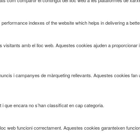
ts com compartir el contingut del lloc web a les plataformes de xarxes
rformance indexes of the website which helps in delivering a better 
ls visitants amb el lloc web. Aquestes cookies ajuden a proporcionar 
ts anuncis i campanyes de màrqueting rellevants. Aquestes cookies fan 
 i que encara no s’han classificat en cap categoria.
oc web funcioni correctament. Aquestes cookies garanteixen funcional