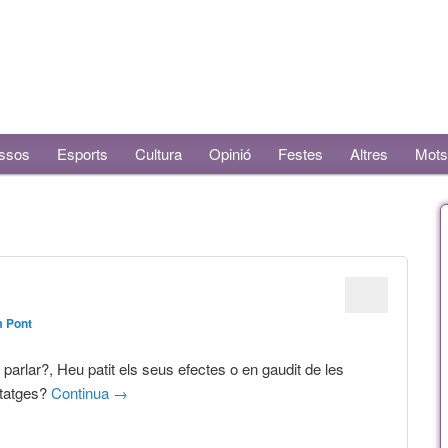
ssos
Esports
Cultura
Opinió
Festes
Altres
Mots
m Pont
 parlar?, Heu patit els seus efectes o en gaudit de les
tatges?
Continua
→