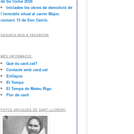
de Sa Coma 2026
Iniciades les obres de demolició de
l’immoble situat al carrer Major,
número 15 de Son Carrió.
SEGUEIX-NOS A FACEBOOK
MÉS INFORMACIÓ:
Què és card.cat?
Contacte amb card.cat
Enllaços
El Temps
El Temps de Mateu Rigo
Flor de card
FOTOS ANTIGUES DE SANT LLORENÇ