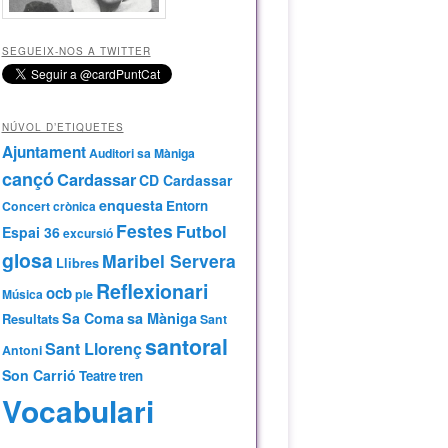
SEGUEIX-NOS A TWITTER
NÚVOL D’ETIQUETES
Ajuntament
Auditori sa Màniga
cançó
Cardassar
CD Cardassar
enquesta
Entorn
Concert
crònica
Festes
Futbol
Espai 36
excursió
glosa
Maribel Servera
Llibres
Reflexionari
ocb
Música
ple
Sa Coma
sa Màniga
Resultats
Sant
santoral
Sant Llorenç
Antoni
Son Carrió
Teatre
tren
Vocabulari