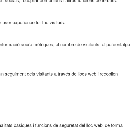
 socials, recopilar comentaris i altres funcions de tercers.
user experience for the visitors.
informació sobre mètriques, el nombre de visitants, el percentatge
un seguiment dels visitants a través de llocs web i recopilen
itats bàsiques i funcions de seguretat del lloc web, de forma