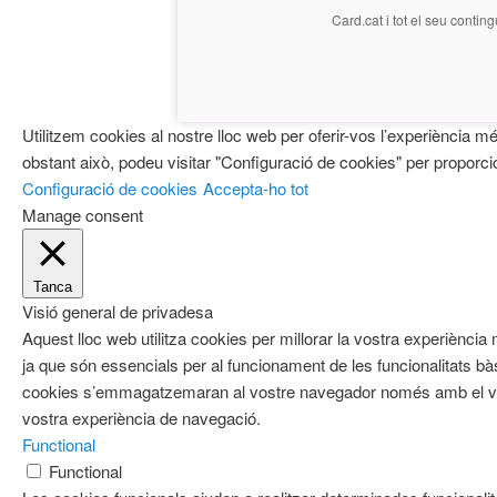
Card.cat
i tot el seu conting
Utilitzem cookies al nostre lloc web per oferir-vos l’experiència m
obstant això, podeu visitar "Configuració de cookies" per proporci
Configuració de cookies
Accepta-ho tot
Manage consent
Tanca
Visió general de privadesa
Aquest lloc web utilitza cookies per millorar la vostra experièn
ja que són essencials per al funcionament de les funcionalitats b
cookies s’emmagatzemaran al vostre navegador només amb el vost
vostra experiència de navegació.
Functional
Functional