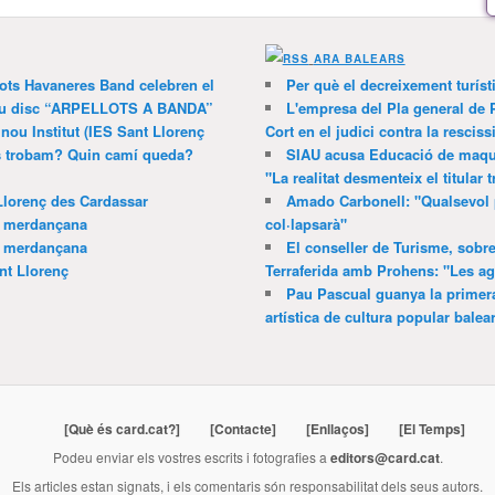
ARA BALEARS
lots Havaneres Band celebren el
Per què el decreixement turíst
 nou disc “ARPELLOTS A BANDA”
L'empresa del Pla general de 
 nou Institut (IES Sant Llorenç
Cort en el judici contra la resciss
ns trobam? Quin camí queda?
SIAU acusa Educació de maquil
"La realitat desmenteix el titular t
Llorenç des Cardassar
Amado Carbonell: "Qualsevol 
a merdançana
col·lapsarà"
a merdançana
El conseller de Turisme, sobre
nt Llorenç
Terraferida amb Prohens: "Les a
Pau Pascual guanya la primera
artística de cultura popular balea
[Què és card.cat?]
[Contacte]
[Enllaços]
[El Temps]
Podeu enviar els vostres escrits i fotografies a
editors@card.cat
.
Els articles estan signats, i els comentaris són responsabilitat dels seus autors.