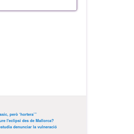
ssic, però ‘hortera’”
ure l'eclipsi des de Mallorca?
estudia denunciar la vulneració