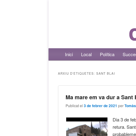
Menú principal
Inici
Aneu al contingut principal
Aneu al contingut secundari
Local
Política
Succe
ARXIU D'ETIQUETES:
SANT BLAI
Ma mare em va dur a Sant 
Publicat el
3 de febrer de 2021
per
Tomàs
Dia 3 de fe
retura. Sant
probablement