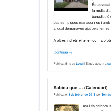
És advocat c
fa molts d’
benedicció 
pastes típiques manacorines i amb l’
al qual demanaven ajut pels temes r
A altres indrets el tenen com a prot
Continua
→
Publicat dins de
Local
|
Etiquetat com a
sa
Sabíeu que … (Calendari)
Publicat el
3 de febrer de 2018
per
Tomàs
Avui és celebra la