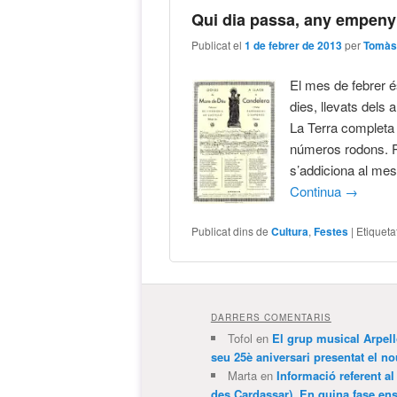
Qui dia passa, any empeny
Publicat el
1 de febrer de 2013
per
Tomàs
El mes de febrer és
dies, llevats dels
La Terra completa l
números rodons. Pe
s’addiciona al mes
Continua
→
Publicat dins de
Cultura
,
Festes
|
Etiqueta
DARRERS COMENTARIS
Tofol
en
El grup musical Arpel
seu 25è aniversari presentat el
Marta
en
Informació referent al
des Cardassar). En quina fase e