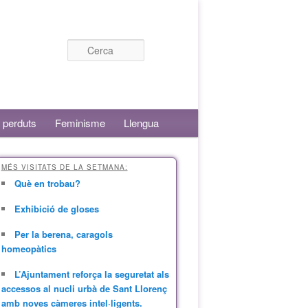
Cerca
 perduts
Feminisme
Llengua
MÉS VISITATS DE LA SETMANA:
Què en trobau?
Exhibició de gloses
Per la berena, caragols
homeopàtics
L’Ajuntament reforça la seguretat als
accessos al nucli urbà de Sant Llorenç
amb noves càmeres intel·ligents.