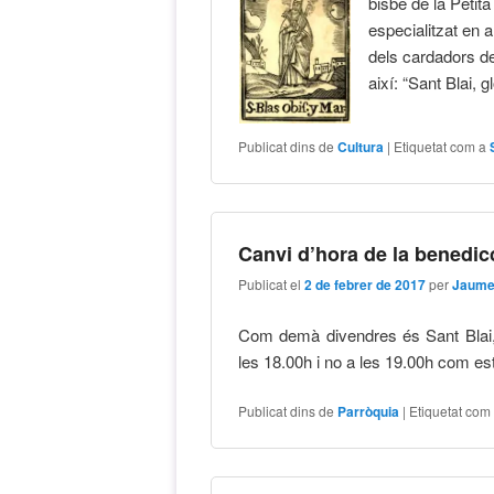
bisbe de la Petit
especialitzat en a
dels cardadors de 
així: “Sant Blai, g
Publicat dins de
Cultura
|
Etiquetat com a
Canvi d’hora de la benedicc
Publicat el
2 de febrer de 2017
per
Jaume
Com demà divendres és Sant Blai, i
les 18.00h i no a les 19.00h com e
Publicat dins de
Parròquia
|
Etiquetat com