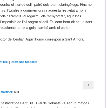
ontra el mal de coll i patró dels otorinolaringòlegs. Fins no
anys, l’Església commemorava aquesta festivitat amb la
dels caramels, el regalim i els “senyorets”, aquestes
imposició de l’oli sagrat al coll. Tal com hem dit és un sant
elacionats amb la gola i també amb el parlar.
ector del bestiar. Aquí l’honor correspon a Sant Antoni.
nt Blai
|
Deixa una resposta
1
 Martínez
, null
 festivitat de Sant Blai. Blai de Sebaste va ser un metge i