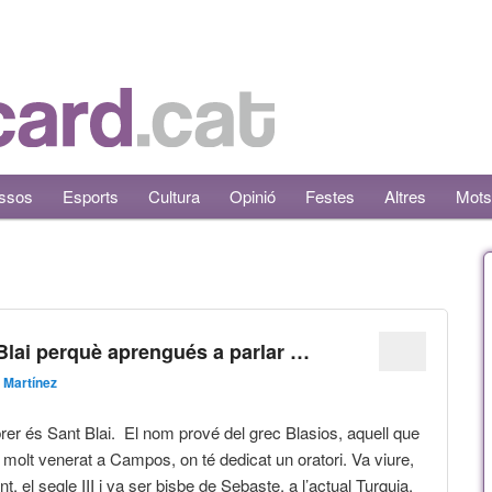
ssos
Esports
Cultura
Opinió
Festes
Altres
Mots
Blai perquè aprengués a parlar …
 Martínez
brer és Sant Blai. El nom prové del grec Blasios, aquell que
 molt venerat a Campos, on té dedicat un oratori. Va viure,
, el segle III i va ser bisbe de Sebaste, a l’actual Turquia.