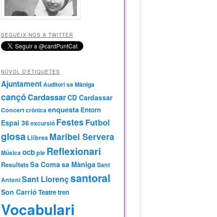
SEGUEIX-NOS A TWITTER
NÚVOL D’ETIQUETES
Ajuntament
Auditori sa Màniga
cançó
Cardassar
CD Cardassar
enquesta
Entorn
Concert
crònica
Festes
Futbol
Espai 36
excursió
glosa
Maribel Servera
Llibres
Reflexionari
ocb
Música
ple
Sa Coma
sa Màniga
Resultats
Sant
santoral
Sant Llorenç
Antoni
Son Carrió
Teatre
tren
Vocabulari