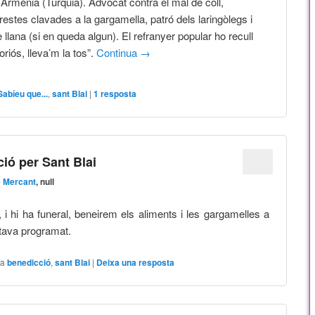
a Armènia (Turquia). Advocat contra el mal de coll,
restes clavades a la gargamella, patró dels laringòlegs i
llana (si en queda algun). El refranyer popular ho recull
loriós, lleva’m la tos”.
Continua
→
Sabíeu que...
,
sant Blai
|
1
resposta
ió per Sant Blai
 Mercant
, null
 hi ha funeral, beneirem els aliments i les gargamelles a
stava programat.
 a
benedicció
,
sant Blai
|
Deixa una resposta