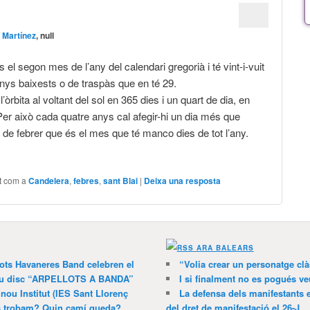
 Martínez
, null
 el segon mes de l’any del calendari gregorià i té vint-i-vuit
 anys baixests o de traspàs que en té 29.
’òrbita al voltant del sol en 365 dies i un quart de dia, en
r això cada quatre anys cal afegir-hi un dia més que
 de febrer que és el mes que té manco dies de tot l’any.
t com a
Candelera
,
febres
,
sant Blai
|
Deixa una resposta
ARA BALEARS
lots Havaneres Band celebren el
“Volia crear un personatge clà
 nou disc “ARPELLOTS A BANDA”
I si finalment no es pogués ve
 nou Institut (IES Sant Llorenç
La defensa dels manifestants 
ns trobam? Quin camí queda?
del dret de manifestació el 26-J