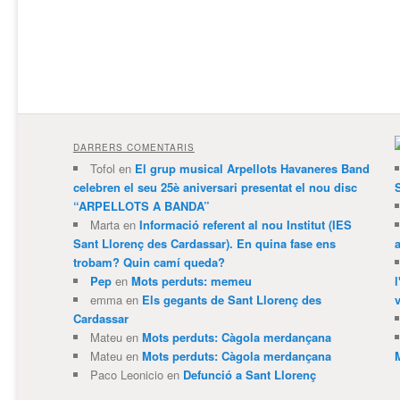
DARRERS COMENTARIS
Tofol
en
El grup musical Arpellots Havaneres Band
celebren el seu 25è aniversari presentat el nou disc
“ARPELLOTS A BANDA”
Marta
en
Informació referent al nou Institut (IES
Sant Llorenç des Cardassar). En quina fase ens
trobam? Quin camí queda?
Pep
en
Mots perduts: memeu
emma
en
Els gegants de Sant Llorenç des
v
Cardassar
Mateu
en
Mots perduts: Càgola merdançana
Mateu
en
Mots perduts: Càgola merdançana
Paco Leonicio
en
Defunció a Sant Llorenç