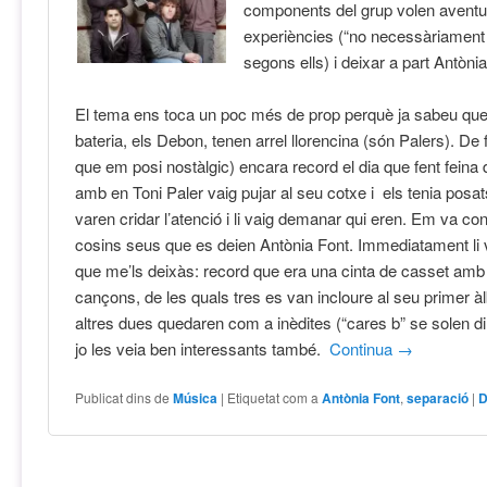
components del grup volen aventur
experiències (“no necessàriament 
segons ells) i deixar a part Antòni
El tema ens toca un poc més de prop perquè ja sabeu que e
bateria, els Debon, tenen arrel llorencina (són Palers). De 
que em posi nostàlgic) encara record el dia que fent feina
amb en Toni Paler vaig pujar al seu cotxe i els tenia posa
varen cridar l’atenció i li vaig demanar qui eren. Em va co
cosins seus que es deien Antònia Font. Immediatament li
que me’ls deixàs: record que era una cinta de casset amb
cançons, de les quals tres es van incloure al seu primer àlb
altres dues quedaren com a inèdites (“cares b” se solen di
jo les veia ben interessants també.
Continua
→
Publicat dins de
Música
|
Etiquetat com a
Antònia Font
,
separació
|
D