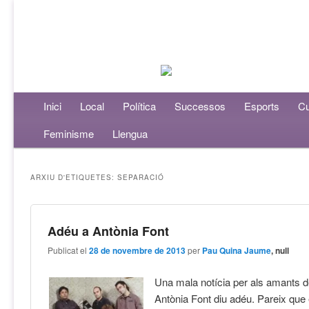
Menú principal
Inici
Aneu al contingut principal
Aneu al contingut secundari
Local
Política
Successos
Esports
Cu
Feminisme
Llengua
ARXIU D'ETIQUETES:
SEPARACIÓ
Adéu a Antònia Font
Publicat el
28 de novembre de 2013
per
Pau Quina Jaume
, null
Una mala notícia per als amants d
Antònia Font diu adéu. Pareix que 