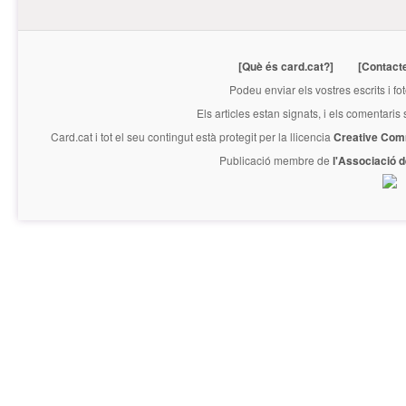
[Què és card.cat?]
[Contact
Podeu enviar els vostres escrits i fo
Els articles estan signats, i els comentaris
Card.cat
i tot el seu contingut està protegit per la llicencia
Creative Com
Publicació membre de
l'Associació 