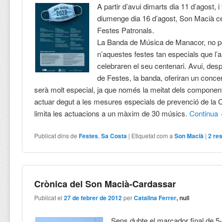
A partir d’avui dimarts dia 11 d’agost, i
diumenge dia 16 d’agost, Son Macià c
Festes Patronals.
La Banda de Música de Manacor, no pod
n’aquestes festes tan especials que l’
celebraren el seu centenari. Avui, des
de Festes, la banda, oferiran un conc
serà molt especial, ja que només la meitat dels componen
actuar degut a les mesures especials de prevenció de la 
limita les actuacions a un màxim de 30 músics.
Continua
Publicat dins de
Festes
,
Sa Costa
|
Etiquetat com a
Son Macià
|
2
res
Crònica del Son Macià-Cardassar
Publicat el
27 de febrer de 2012
per
Catalina Ferrer
, null
Sens dubte el marcador final de 5-