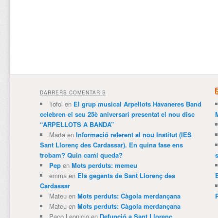
DARRERS COMENTARIS
Tofol
en
El grup musical Arpellots Havaneres Band
celebren el seu 25è aniversari presentat el nou disc
“ARPELLOTS A BANDA”
Marta
en
Informació referent al nou Institut (IES
Sant Llorenç des Cardassar). En quina fase ens
trobam? Quin camí queda?
Pep
en
Mots perduts: memeu
emma
en
Els gegants de Sant Llorenç des
Cardassar
Mateu
en
Mots perduts: Càgola merdançana
Mateu
en
Mots perduts: Càgola merdançana
Paco Leonicio
en
Defunció a Sant Llorenç