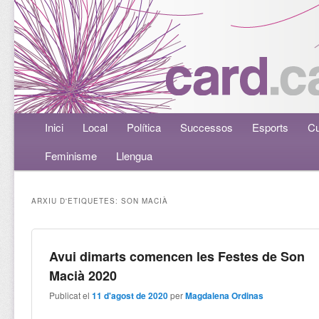
Menú principal
Inici
Aneu al contingut principal
Aneu al contingut secundari
Local
Política
Successos
Esports
Cu
Feminisme
Llengua
ARXIU D'ETIQUETES:
SON MACIÀ
Avui dimarts comencen les Festes de Son
Macià 2020
Publicat el
11 d'agost de 2020
per
Magdalena Ordinas