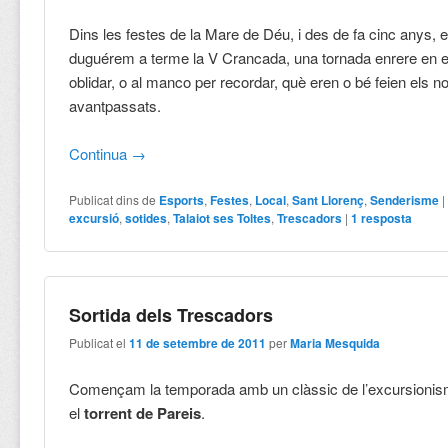
Dins les festes de la Mare de Déu, i des de fa cinc anys, 
duguérem a terme la V Crancada, una tornada enrere en e
oblidar, o al manco per recordar, què eren o bé feien els n
avantpassats.
Continua
→
Publicat dins de
Esports
,
Festes
,
Local
,
Sant Llorenç
,
Senderisme
excursió
,
sotides
,
Talaiot ses Toltes
,
Trescadors
|
1
resposta
Sortida dels Trescadors
Publicat el
11 de setembre de 2011
per
Maria Mesquida
Començam la temporada amb un clàssic de l’excursionis
el
torrent de Pareis
.