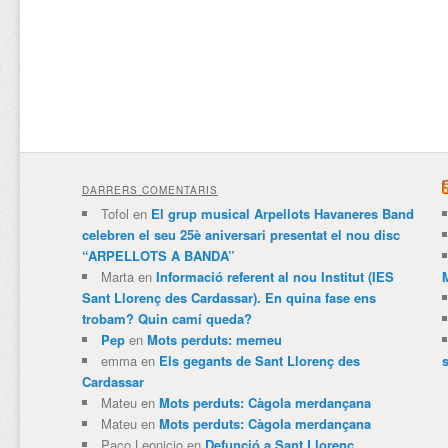
DARRERS COMENTARIS
Tofol
en
El grup musical Arpellots Havaneres Band
celebren el seu 25è aniversari presentat el nou disc
“ARPELLOTS A BANDA”
Marta
en
Informació referent al nou Institut (IES
Sant Llorenç des Cardassar). En quina fase ens
trobam? Quin camí queda?
Pep
en
Mots perduts: memeu
emma
en
Els gegants de Sant Llorenç des
Cardassar
Mateu
en
Mots perduts: Càgola merdançana
Mateu
en
Mots perduts: Càgola merdançana
Paco Leonicio
en
Defunció a Sant Llorenç