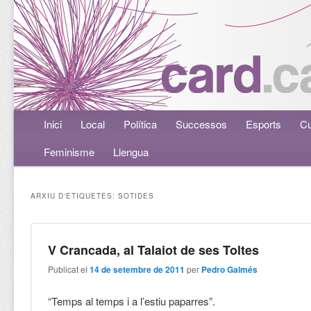
Menú principal
Inici
Aneu al contingut principal
Aneu al contingut secundari
Local
Política
Successos
Esports
Cu
Feminisme
Llengua
ARXIU D'ETIQUETES:
SOTIDES
V Crancada, al Talaiot de ses Toltes
Publicat el
14 de setembre de 2011
per
Pedro Galmés
“Temps al temps i a l’estiu paparres”.