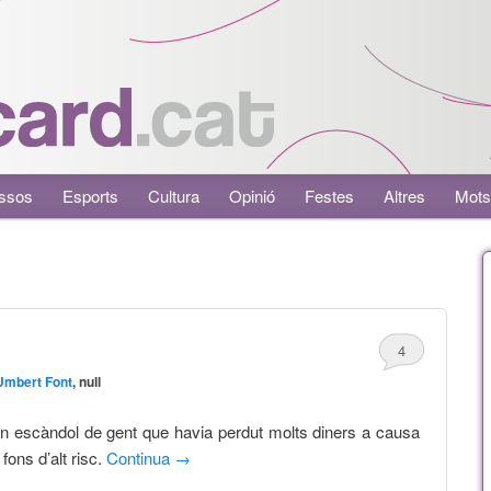
ssos
Esports
Cultura
Opinió
Festes
Altres
Mots
4
Umbert Font
, null
un escàndol de gent que havia perdut molts diners a causa
fons d’alt risc.
Continua
→