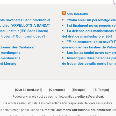
ARA BALEARS
lots Havaneres Band celebren el
“Volia crear un personatge clà
 nou disc “ARPELLOTS A BANDA”
I si finalment no es pogués ve
 nou Institut (IES Sant Llorenç
La defensa dels manifestants 
ns trobam? Quin camí queda?
del dret de manifestació el 26-J
"M’he enamorat de ca seva": l
Llorenç des Cardassar
que inunden les bústies de Palm
a merdançana
Les festes també seran sempr
a merdançana
Investiguen dues persones pe
nt Llorenç
de trobar dos cavalls morts i un al
[Què és card.cat?]
[Contacte]
[Enllaços]
[El Temps]
Podeu enviar els vostres escrits i fotografies a
editors@card.cat
.
Els articles estan signats, i els comentaris són responsabilitat dels seus autors.
ut està protegit per la llicencia
Creative Commons Attribution-NonCommercial-No