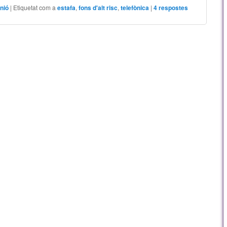
nió
|
Etiquetat com a
estafa
,
fons d'alt risc
,
telefònica
|
4
respostes