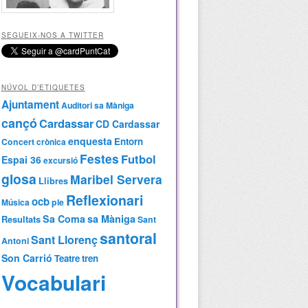
SEGUEIX-NOS A TWITTER
NÚVOL D’ETIQUETES
Ajuntament
Auditori sa Màniga
cançó
Cardassar
CD Cardassar
enquesta
Entorn
Concert
crònica
Festes
Futbol
Espai 36
excursió
glosa
Maribel Servera
Llibres
Reflexionari
ocb
Música
ple
Sa Coma
sa Màniga
Resultats
Sant
santoral
Sant Llorenç
Antoni
Son Carrió
Teatre
tren
Vocabulari