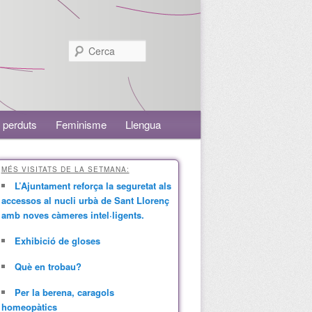
Cerca
 perduts
Feminisme
Llengua
MÉS VISITATS DE LA SETMANA:
L’Ajuntament reforça la seguretat als
accessos al nucli urbà de Sant Llorenç
amb noves càmeres intel·ligents.
Exhibició de gloses
Què en trobau?
Per la berena, caragols
homeopàtics