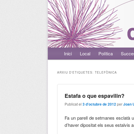
Menú principal
Inici
Aneu al contingut principal
Aneu al contingut secundari
Local
Política
Succe
ARXIU D'ETIQUETES:
TELEFÒNICA
Estafa o que espavilin?
Publicat el
3 d'octubre de 2012
per
Joan 
Fa un parell de setmanes esclatà 
d’haver dipositat els seus estalvis a 