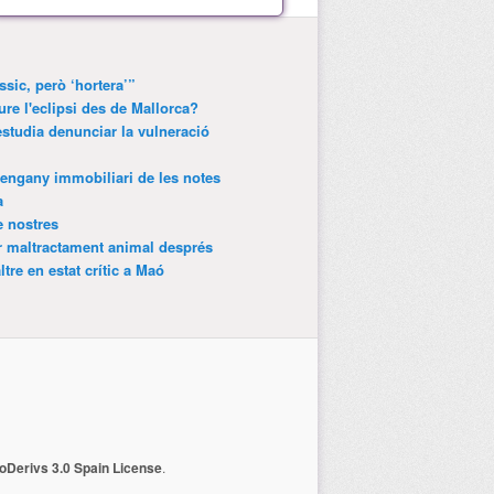
ssic, però ‘hortera’”
ure l'eclipsi des de Mallorca?
estudia denunciar la vulneració
’engany immobiliari de les notes
a
e nostres
r maltractament animal després
tre en estat crític a Maó
Derivs 3.0 Spain License
.