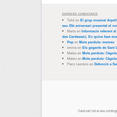
DARRERS COMENTARIS
Tofol
en
El grup musical Arpel
seu 25è aniversari presentat el
Marta
en
Informació referent al
des Cardassar). En quina fase e
Pep
en
Mots perduts: memeu
emma
en
Els gegants de Sant 
Mateu
en
Mots perduts: Càgol
Mateu
en
Mots perduts: Càgol
Paco Leonicio
en
Defunció a Sa
Card.cat
i tot el seu conting