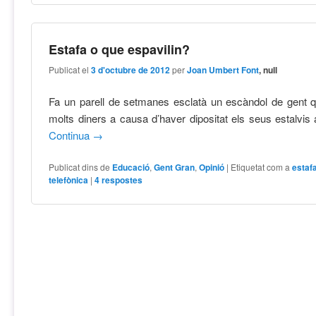
Estafa o que espavilin?
Publicat el
3 d'octubre de 2012
per
Joan Umbert Font
, null
Fa un parell de setmanes esclatà un escàndol de gent q
molts diners a causa d’haver dipositat els seus estalvis a
Continua
→
Publicat dins de
Educació
,
Gent Gran
,
Opinió
|
Etiquetat com a
estaf
telefònica
|
4
respostes