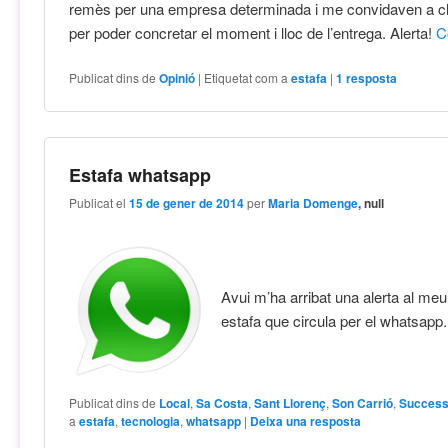
remès per una empresa determinada i me convidaven a cli
per poder concretar el moment i lloc de l’entrega. Alerta!
C
Publicat dins de
Opinió
|
Etiquetat com a
estafa
|
1
resposta
Estafa whatsapp
Publicat el
15 de gener de 2014
per
Maria Domenge
, null
Avui m’ha arribat una alerta al meu
estafa que circula per el whatsapp
Publicat dins de
Local
,
Sa Costa
,
Sant Llorenç
,
Son Carrió
,
Succes
a
estafa
,
tecnologia
,
whatsapp
|
Deixa una resposta