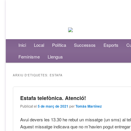
Menú principal
Inici
Aneu al contingut principal
Aneu al contingut secundari
Local
Política
Successos
Esports
Cu
Feminisme
Llengua
ARXIU D'ETIQUETES:
ESTAFA
Estafa telefònica. Atenció!
Publicat el
5 de març de 2021
per
Tomàs Martínez
Avui devers les 13.30 he rebut un missatge (un sms) al tel
Aquest missatge indicava que no m’havien pogut entregar