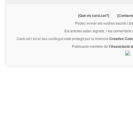
[Què és card.cat?]
[Contact
Podeu enviar els vostres escrits i fo
Els articles estan signats, i els comentaris
Card.cat
i tot el seu contingut està protegit per la llicencia
Creative Com
Publicació membre de
l'Associació 