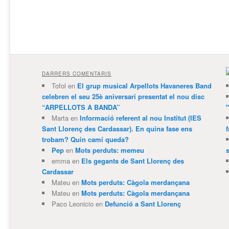
DARRERS COMENTARIS
Tofol
en
El grup musical Arpellots Havaneres Band
celebren el seu 25è aniversari presentat el nou disc
“ARPELLOTS A BANDA”
Marta
en
Informació referent al nou Institut (IES
Sant Llorenç des Cardassar). En quina fase ens
trobam? Quin camí queda?
Pep
en
Mots perduts: memeu
emma
en
Els gegants de Sant Llorenç des
Cardassar
Mateu
en
Mots perduts: Càgola merdançana
Mateu
en
Mots perduts: Càgola merdançana
Paco Leonicio
en
Defunció a Sant Llorenç