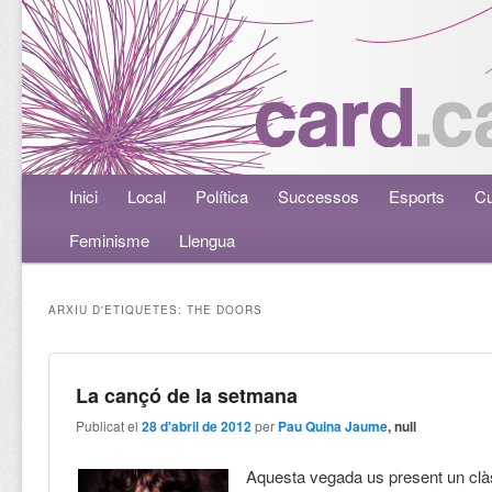
Menú principal
Inici
Aneu al contingut principal
Aneu al contingut secundari
Local
Política
Successos
Esports
Cu
Feminisme
Llengua
ARXIU D'ETIQUETES:
THE DOORS
La cançó de la setmana
Publicat el
28 d'abril de 2012
per
Pau Quina Jaume
, null
Aquesta vegada us present un clà