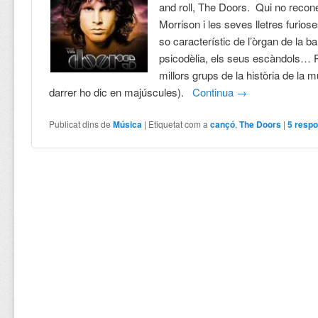
and roll, The Doors. Qui no recon
Morrison i les seves lletres furiose
so característic de l’òrgan de la b
psicodèlia, els seus escàndols… P
millors grups de la història de la m
darrer ho dic en majúscules).
Continua
→
Publicat dins de
Música
|
Etiquetat com a
cançó
,
The Doors
|
5
respo