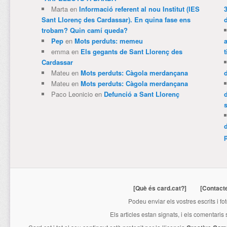
Marta
en
Informació referent al nou Institut (IES
3
Sant Llorenç des Cardassar). En quina fase ens
trobam? Quin camí queda?
Pep
en
Mots perduts: memeu
emma
en
Els gegants de Sant Llorenç des
t
Cardassar
Mateu
en
Mots perduts: Càgola merdançana
Mateu
en
Mots perduts: Càgola merdançana
Paco Leonicio
en
Defunció a Sant Llorenç
p
[Què és card.cat?]
[Contact
Podeu enviar els vostres escrits i fo
Els articles estan signats, i els comentaris