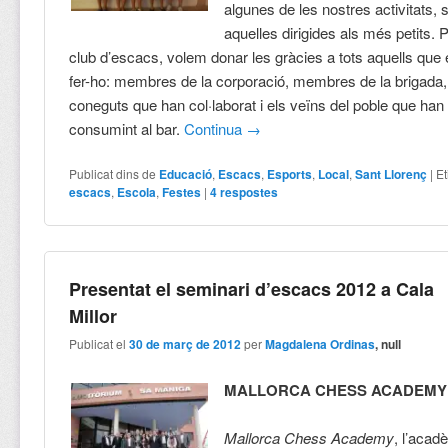
algunes de les nostres activitats, 
aquelles dirigides als més petits. 
club d’escacs, volem donar les gràcies a tots aquells qu
fer-ho: membres de la corporació, membres de la brigada,
coneguts que han col·laborat i els veïns del poble que han 
consumint al bar.
Continua
→
Publicat dins de
Educació
,
Escacs
,
Esports
,
Local
,
Sant Llorenç
|
Et
escacs
,
Escola
,
Festes
|
4
respostes
Presentat el seminari d’escacs 2012 a Cala
Millor
Publicat el
30 de març de 2012
per
Magdalena Ordinas
, null
MALLORCA CHESS ACADEMY
Mallorca Chess Academy
, l’acad