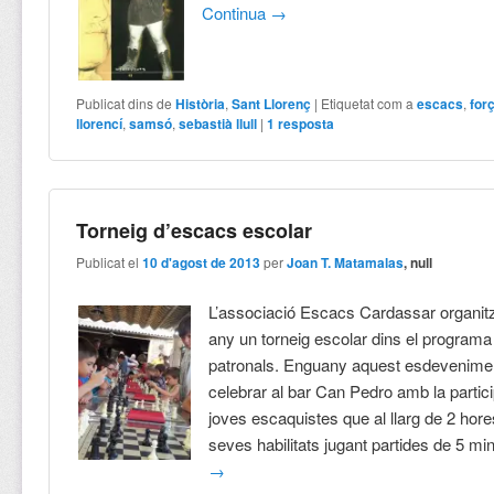
Continua
→
Publicat dins de
Història
,
Sant Llorenç
|
Etiquetat com a
escacs
,
for
llorencí
,
samsó
,
sebastià llull
|
1
resposta
Torneig d’escacs escolar
Publicat el
10 d'agost de 2013
per
Joan T. Matamalas
, null
L’associació Escacs Cardassar organi
any un torneig escolar dins el programa
patronals. Enguany aquest esdevenime
celebrar al bar Can Pedro amb la partic
joves escaquistes que al llarg de 2 hor
seves habilitats jugant partides de 5 mi
→