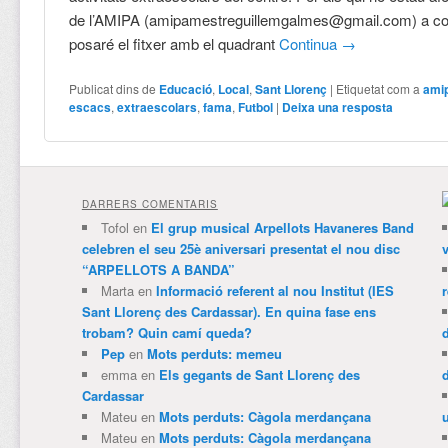
de l’AMIPA (amipamestreguillemgalmes@gmail.com) a co
posaré el fitxer amb el quadrant
Continua
→
Publicat dins de
Educació
,
Local
,
Sant Llorenç
|
Etiquetat com a
ami
escacs
,
extraescolars
,
fama
,
Futbol
|
Deixa una resposta
DARRERS COMENTARIS
Tofol
en
El grup musical Arpellots Havaneres Band
celebren el seu 25è aniversari presentat el nou disc
v
“ARPELLOTS A BANDA”
Marta
en
Informació referent al nou Institut (IES
Sant Llorenç des Cardassar). En quina fase ens
trobam? Quin camí queda?
Pep
en
Mots perduts: memeu
emma
en
Els gegants de Sant Llorenç des
Cardassar
Mateu
en
Mots perduts: Càgola merdançana
Mateu
en
Mots perduts: Càgola merdançana