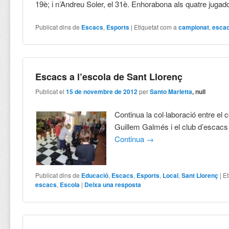
19è; i n’Andreu Soler, el 31è. Enhorabona als quatre jugado
Publicat dins de
Escacs
,
Esports
|
Etiquetat com a
campionat
,
esca
Escacs a l’escola de Sant Llorenç
Publicat el
15 de novembre de 2012
per
Santo Marletta
, null
Continua la col·laboració entre el c
Guillem Galmés i el club d’escacs 
Continua
→
Publicat dins de
Educació
,
Escacs
,
Esports
,
Local
,
Sant Llorenç
|
Et
escacs
,
Escola
|
Deixa una resposta