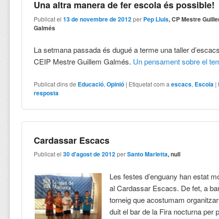
Una altra manera de fer escola és possible!
Publicat el
13 de novembre de 2012
per
Pep Lluis
, CP Mestre Guill
Galmés
La setmana passada és dugué a terme una taller d’escac
CEIP Mestre Guillem Galmés.
Un pensament sobre el te
Publicat dins de
Educació
,
Opinió
|
Etiquetat com a
escacs
,
Escola
|
resposta
Cardassar Escacs
Publicat el
30 d'agost de 2012
per
Santo Marletta
, null
Les festes d’enguany han estat mo
al Cardassar Escacs. De fet, a ba
torneig que acostumam organitzar
duit el bar de la Fira nocturna per