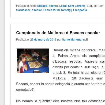
Publicat dins de
Escacs
,
Festes
,
Local
,
Sant Llorenç
|
Etiquetat com
Cardassar
,
escolar
,
Festes 2013
,
torneig
|
1
resposta
Campionats de Mallorca d’Escacs escolar
Publicat el
23 de març de 2013
per
Santo Marletta
, null
Durant els mesos de febrer i mar
al Palma Arena els campionat
d’Escacs escolar. Aquests ca
dividits per edats: el sub-16; el s
el sub-8. En total hi participaren
Mallorca i 20 d’aquests eren
Escacs, essent la nostra delegació la quarta per nombre de t
comptat bé).
No només la quantitat dels nostres nins fou destacable