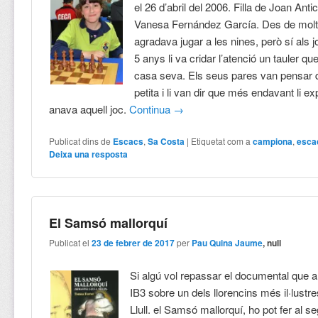
el 26 d’abril del 2006. Filla de Joan Ant
Vanesa Fernández García. Des de molt p
agradava jugar a les nines, però sí als j
5 anys li va cridar l’atenció un tauler q
casa seva. Els seus pares van pensar 
petita i li van dir que més endavant li ex
anava aquell joc.
Continua
→
Publicat dins de
Escacs
,
Sa Costa
|
Etiquetat com a
campiona
,
esca
Deixa una resposta
El Samsó mallorquí
Publicat el
23 de febrer de 2017
per
Pau Quina Jaume
, null
Si algú vol repassar el documental que a
IB3 sobre un dels llorencins més il·lustr
Llull. el Samsó mallorquí, ho pot fer al s