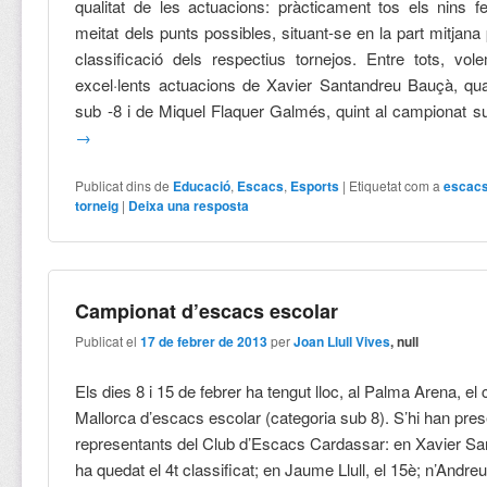
qualitat de les actuacions: pràcticament tos els nins 
meitat dels punts possibles, situant-se en la part mitjana
classificació dels respectius tornejos. Entre tots, vo
excel·lents actuacions de Xavier Santandreu Bauçà, qua
sub -8 i de Miquel Flaquer Galmés, quint al campionat s
→
Publicat dins de
Educació
,
Escacs
,
Esports
|
Etiquetat com a
escac
torneig
|
Deixa una resposta
Campionat d’escacs escolar
Publicat el
17 de febrer de 2013
per
Joan Llull Vives
, null
Els dies 8 i 15 de febrer ha tengut lloc, al Palma Arena, e
Mallorca d’escacs escolar (categoria sub 8). S’hi han pres
representants del Club d’Escacs Cardassar: en Xavier Sa
ha quedat el 4t classificat; en Jaume Llull, el 15è; n’Andreu