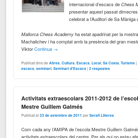
internacional d’escacs de
Chess M
presentar aquest passat dimecres
celebrat a l’Auditori de Sa Màniga 
Mallorca Chess Academy
ha estat apadrinat per la mestr
Machalichev i ha comptat amb la presència del gran mest
Viktor
Continua
→
Publicat dins de
Altres
,
Cultura
,
Escacs
,
Local
,
Sa Costa
,
Turisme
|
escacs
,
seminari
,
Seminari d'Escacs
|
2
respostes
Activitats extraescolars 2011-2012 de l’esco
Mestre Guillem Galmés
Publicat el
23 de setembre de 2011
per
Serafí Lliteres
Com cada any l’AMIPA de l’escola Mestre Guillem Galmés
activitats extraescolars del centre. Per als qui no estau afe