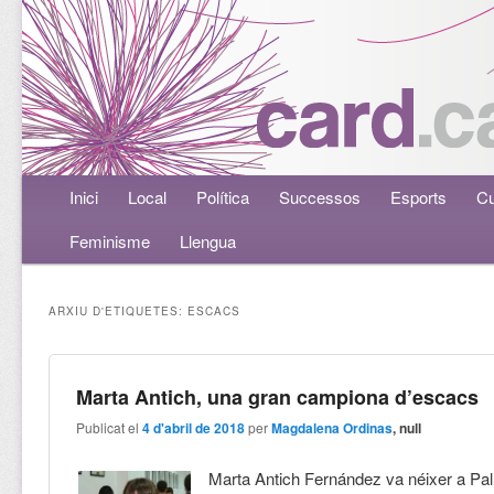
Menú principal
Inici
Aneu al contingut principal
Aneu al contingut secundari
Local
Política
Successos
Esports
Cu
Feminisme
Llengua
ARXIU D'ETIQUETES:
ESCACS
Marta Antich, una gran campiona d’escacs
Publicat el
4 d'abril de 2018
per
Magdalena Ordinas
, null
Marta Antich Fernández va néixer a Pa