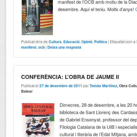
manifest de l’OCB amb motiu de la Diad
desembre. Aquí el teniu. Molts d’anys!
Publicat dins de
Cultura
,
Educació
,
Opinió
,
Política
|
Etiquetat com a
manifest
,
ocb
|
Deixa una resposta
CONFERÈNCIA: L’OBRA DE JAUME II
Publicat el
27 de desembre de 2011
per
Tomàs Martínez
, Obra Cult
Balear
Dimecres, 28 de desembre, a les 20 ho
biblioteca de Sant Llorenç des Cardass
de Gabriel Ensenyat, professor del de
Filologia Catalana de la UIB i especiali
cultural i literària de l’Edat Mitjana, amb e