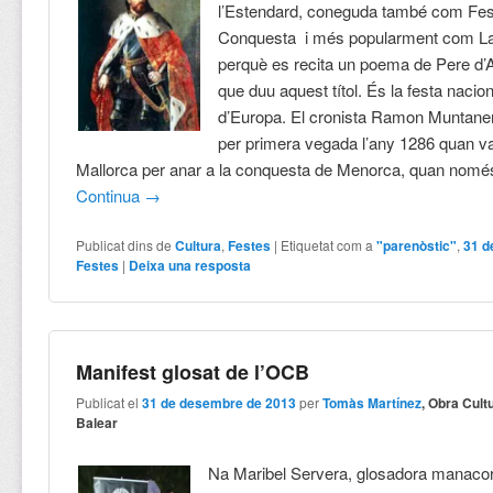
l’Estendard, coneguda també com Fes
Conquesta i més popularment com L
perquè es recita un poema de Pere d’
que duu aquest títol. És la festa nacio
d’Europa. El cronista Ramon Muntaner
per primera vegada l’any 1286 quan va
Mallorca per anar a la conquesta de Menorca, quan nomé
Continua
→
Publicat dins de
Cultura
,
Festes
|
Etiquetat com a
"parenòstic"
,
31 d
Festes
|
Deixa una resposta
Manifest glosat de l’OCB
Publicat el
31 de desembre de 2013
per
Tomàs Martínez
, Obra Cult
Balear
Na Maribel Servera, glosadora manacori