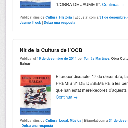
“L’OBRA DE JAUME II”.
Continua
→
Publicat dins de
Cultura
,
Història
|
Etiquetat com a
31 de desembre
,
Jaume II
,
ocb
|
Deixa una resposta
Nit de la Cultura de l’OCB
Publicat el
16 de desembre de 2011
per
Tomàs Martínez
, Obra Cult
Balear
El proper dissabte, 17 de desembre, fa
PREMIS 31 DE DESEMBRE a les perso
que han estat mereixedores d’aquests
Continua
→
Publicat dins de
Cultura
,
Local
,
Música
|
Etiquetat com a
31 de dese
|
Deixa una resposta