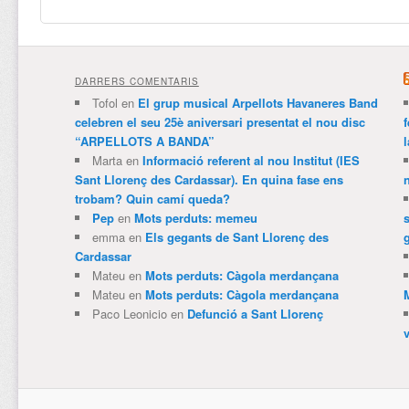
DARRERS COMENTARIS
Tofol
en
El grup musical Arpellots Havaneres Band
celebren el seu 25è aniversari presentat el nou disc
“ARPELLOTS A BANDA”
Marta
en
Informació referent al nou Institut (IES
Sant Llorenç des Cardassar). En quina fase ens
trobam? Quin camí queda?
Pep
en
Mots perduts: memeu
emma
en
Els gegants de Sant Llorenç des
Cardassar
Mateu
en
Mots perduts: Càgola merdançana
Mateu
en
Mots perduts: Càgola merdançana
Paco Leonicio
en
Defunció a Sant Llorenç