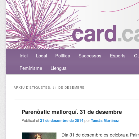
Menú principal
Inici
Aneu al contingut principal
Aneu al contingut secundari
Local
Política
Successos
Esports
Cu
Feminisme
Llengua
ARXIU D'ETIQUETES:
31 DE DESEMBRE
Parenòstic mallorquí. 31 de desembre
Publicat el
31 de desembre de 2014
per
Tomàs Martínez
Dia 31 de desembre es celebra a Palm