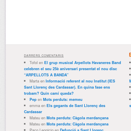
DARRERS COMENTARIS
Tofol
en
El grup musical Arpellots Havaneres Band
celebren el seu 25è aniversari presentat el nou disc
“ARPELLOTS A BANDA”
Marta
en
Informació referent al nou Institut (IES
Sant Llorenç des Cardassar). En quina fase ens
trobam? Quin camí queda?
Pep
en
Mots perduts: memeu
emma
en
Els gegants de Sant Llorenç des
Cardassar
Mateu
en
Mots perduts: Càgola merdançana
Mateu
en
Mots perduts: Càgola merdançana
Paco Leonicio
en
Defunció a Sant Llorenç