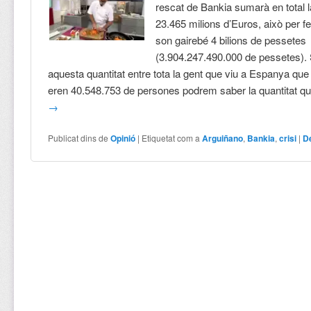
rescat de Bankia sumarà en total 
23.465 milions d’Euros, això per f
son gairebé 4 bilions de pessetes
(3.904.247.490.000 de pessetes). 
aquesta quantitat entre tota la gent que viu a Espanya que
eren 40.548.753 de persones podrem saber la quantitat q
→
Publicat dins de
Opinió
|
Etiquetat com a
Arguiñano
,
Bankia
,
crisi
|
D