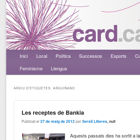
Menú principal
Inici
Aneu al contingut principal
Aneu al contingut secundari
Local
Política
Successos
Esports
Cu
Feminisme
Llengua
ARXIU D'ETIQUETES:
ARGUIÑANO
Les receptes de Bankia
Publicat el
27 de maig de 2012
per
Serafí Lliteres
, null
Aquests passats dies ha sortit a la