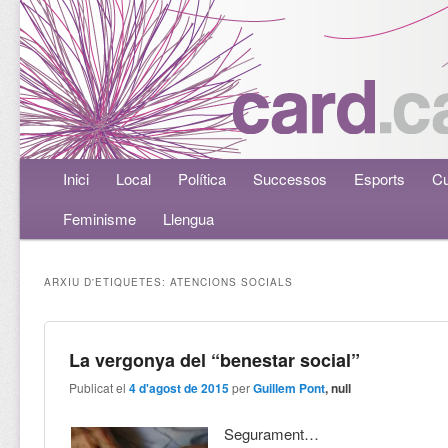
Menú principal
Inici
Aneu al contingut principal
Aneu al contingut secundari
Local
Política
Successos
Esports
Cu
Feminisme
Llengua
ARXIU D'ETIQUETES:
ATENCIONS SOCIALS
La vergonya del “benestar social”
Publicat el
4 d'agost de 2015
per
Guillem Pont
, null
Segurament…