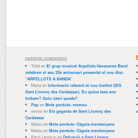
DARRERS COMENTARIS
Tofol
en
El grup musical Arpellots Havaneres Band
celebren el seu 25è aniversari presentat el nou disc
“ARPELLOTS A BANDA”
Marta
en
Informació referent al nou Institut (IES
Sant Llorenç des Cardassar). En quina fase ens
trobam? Quin camí queda?
Pep
en
Mots perduts: memeu
emma
en
Els gegants de Sant Llorenç des
Cardassar
Mateu
en
Mots perduts: Càgola merdançana
Mateu
en
Mots perduts: Càgola merdançana
Paco Leonicio
en
Defunció a Sant Llorenç