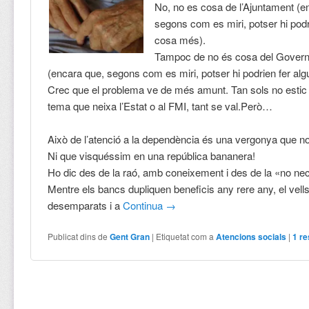
No, no es cosa de l’Ajuntament (e
segons com es miri, potser hi podr
cosa més).
Tampoc de no és cosa del Govern 
(encara que, segons com es miri, potser hi podrien fer al
Crec que el problema ve de més amunt. Tan sols no estic 
tema que neixa l’Estat o al FMI, tant se val.Però…
Això de l’atenció a la dependència és una vergonya que no
Ni que visquéssim en una república bananera!
Ho dic des de la raó, amb coneixement i des de la «no nec
Mentre els bancs dupliquen beneficis any rere any, el vel
desemparats i a
Continua
→
Publicat dins de
Gent Gran
|
Etiquetat com a
Atencions socials
|
1
re