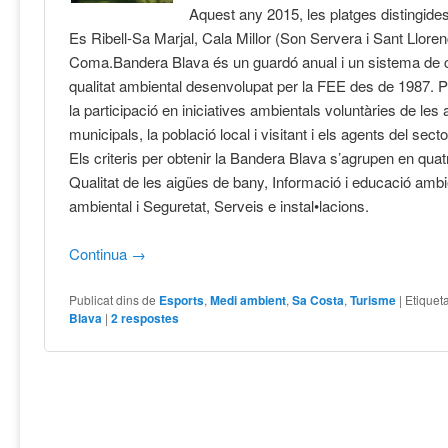
Aquest any 2015, les platges distingides
Es Ribell-Sa Marjal, Cala Millor (Son Servera i Sant Lloren
Coma.Bandera Blava és un guardó anual i un sistema de ce
qualitat ambiental desenvolupat per la FEE des de 1987. 
la participació en iniciatives ambientals voluntàries de les 
municipals, la població local i visitant i els agents del sect
Els criteris per obtenir la Bandera Blava s’agrupen en quat
Qualitat de les aigües de bany, Informació i educació ambi
ambiental i Seguretat, Serveis e instal•lacions.
Continua
→
Publicat dins de
Esports
,
Medi ambient
,
Sa Costa
,
Turisme
|
Etiquet
Blava
|
2
respostes