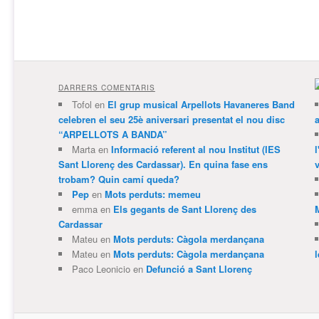
DARRERS COMENTARIS
Tofol
en
El grup musical Arpellots Havaneres Band
celebren el seu 25è aniversari presentat el nou disc
“ARPELLOTS A BANDA”
Marta
en
Informació referent al nou Institut (IES
Sant Llorenç des Cardassar). En quina fase ens
v
trobam? Quin camí queda?
Pep
en
Mots perduts: memeu
emma
en
Els gegants de Sant Llorenç des
Cardassar
Mateu
en
Mots perduts: Càgola merdançana
Mateu
en
Mots perduts: Càgola merdançana
Paco Leonicio
en
Defunció a Sant Llorenç