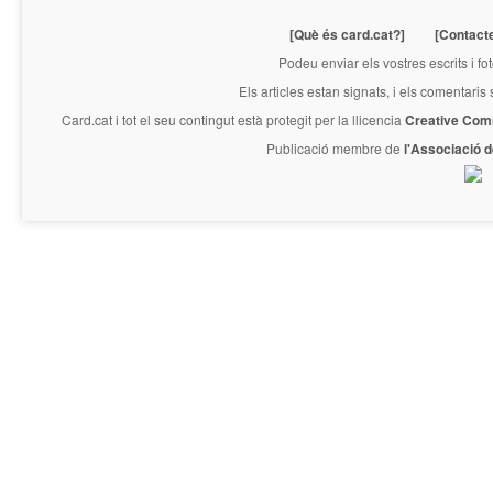
[Què és card.cat?]
[Contact
Podeu enviar els vostres escrits i fo
Els articles estan signats, i els comentaris
Card.cat
i tot el seu contingut està protegit per la llicencia
Creative Com
Publicació membre de
l'Associació 