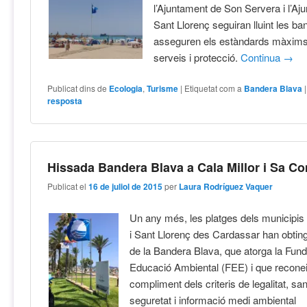
l’Ajuntament de Son Servera i l’Aj
Sant Llorenç seguiran lluint les b
asseguren els estàndards màxims 
serveis i protecció.
Continua
→
Publicat dins de
Ecologia
,
Turisme
|
Etiquetat com a
Bandera Blava
resposta
Hissada Bandera Blava a Cala Millor i Sa C
Publicat el
16 de juliol de 2015
per
Laura Rodríguez Vaquer
Un any més, les platges dels municipi
i Sant Llorenç des Cardassar han obtingu
de la Bandera Blava, que atorga la Funda
Educació Ambiental (FEE) i que reconei
compliment dels criteris de legalitat, sani
seguretat i informació medi ambiental