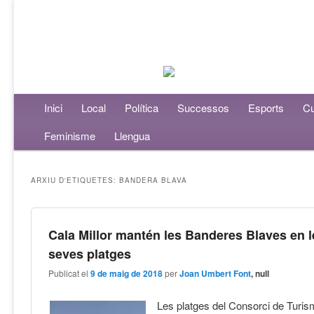
Menú principal
Inici
Aneu al contingut principal
Aneu al contingut secundari
Local
Política
Successos
Esports
Cu
Feminisme
Llengua
ARXIU D'ETIQUETES:
BANDERA BLAVA
Cala Millor mantén les Banderes Blaves en l
seves platges
Publicat el
9 de maig de 2018
per
Joan Umbert Font
, null
Les platges del Consorci de Turi